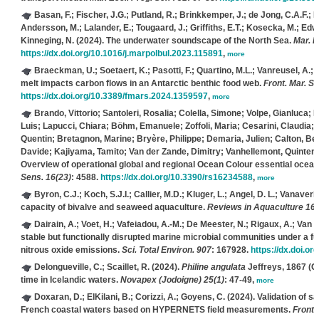
Basan, F.; Fischer, J.G.; Putland, R.; Brinkkemper, J.; de Jong, C.A.F.; 
Andersson, M.; Lalander, E.; Tougaard, J.; Griffiths, E.T.; Kosecka, M.; Edw
Kinneging, N.
(2024). The underwater soundscape of the North Sea.
Mar. Po
https://dx.doi.org/10.1016/j.marpolbul.2023.115891
,
more
Braeckman, U.; Soetaert, K.; Pasotti, F.; Quartino, M.L.; Vanreusel, A.; 
melt impacts carbon flows in an Antarctic benthic food web.
Front. Mar. Sc
https://dx.doi.org/10.3389/fmars.2024.1359597
,
more
Brando, Vittorio; Santoleri, Rosalia; Colella, Simone; Volpe, Gianluca;
Luis; Lapucci, Chiara; Böhm, Emanuele; Zoffoli, Maria; Cesarini, Claudia; 
Quentin; Bretagnon, Marine; Bryère, Philippe; Demaria, Julien; Calton, B
Davide; Kajiyama, Tamito; Van der Zande, Dimitry; Vanhellemont, Quinten; 
Overview of operational global and regional Ocean Colour essential ocean
Sens. 16(23)
: 4588.
https://dx.doi.org/10.3390/rs16234588
,
more
Byron, C.J.; Koch, S.J.I.; Callier, M.D.; Kluger, L.; Angel, D. L.; Vanaverb
capacity of bivalve and seaweed aquaculture.
Reviews in Aquaculture 16(
Dairain, A.; Voet, H.; Vafeiadou, A.-M.; De Meester, N.; Rigaux, A.; Van 
stable but functionally disrupted marine microbial communities under a fu
nitrous oxide emissions.
Sci. Total Environ. 907
: 167928.
https://dx.doi.or
Delongueville, C.; Scaillet, R.
(2024).
Philine angulata
Jeffreys, 1867 (Ga
time in Icelandic waters.
Novapex (Jodoigne) 25(1)
: 47-49,
more
Doxaran, D.; ElKilani, B.; Corizzi, A.; Goyens, C.
(2024). Validation of sa
French coastal waters based on HYPERNETS field measurements.
Front.