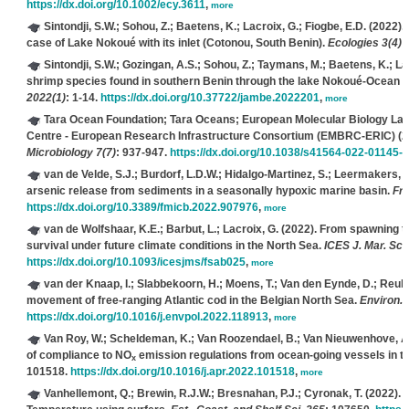
https://dx.doi.org/10.1002/ecy.3611
,
more
Sintondji, S.W.; Sohou, Z.; Baetens, K.; Lacroix, G.; Fiogbe, E.D.
(2022). 
case of Lake Nokoué with its inlet (Cotonou, South Benin).
Ecologies 3(4)
:
Sintondji, S.W.; Gozingan, A.S.; Sohou, Z.; Taymans, M.; Baetens, K.; Lac
shrimp species found in southern Benin through the lake Nokoué-Ocean 
2022(1)
: 1-14.
https://dx.doi.org/10.37722/jambe.2022201
,
more
Tara Ocean Foundation; Tara Oceans; European Molecular Biology La
Centre - European Research Infrastructure Consortium (EMBRC-ERIC)
(2
Microbiology 7(7)
: 937-947.
https://dx.doi.org/10.1038/s41564-022-01145-5
van de Velde, S.J.; Burdorf, L.D.W.; Hidalgo-Martinez, S.; Leermakers, 
arsenic release from sediments in a seasonally hypoxic marine basin.
Fro
https://dx.doi.org/10.3389/fmicb.2022.907976
,
more
van de Wolfshaar, K.E.; Barbut, L.; Lacroix, G.
(2022). From spawning to 
survival under future climate conditions in the North Sea.
ICES J. Mar. Sci.
https://dx.doi.org/10.1093/icesjms/fsab025
,
more
van der Knaap, I.; Slabbekoorn, H.; Moens, T.; Van den Eynde, D.; Reub
movement of free-ranging Atlantic cod in the Belgian North Sea.
Environ. P
https://dx.doi.org/10.1016/j.envpol.2022.118913
,
more
Van Roy, W.; Scheldeman, K.; Van Roozendael, B.; Van Nieuwenhove, A.; S
of compliance to NO
emission regulations from ocean-going vessels in t
x
101518.
https://dx.doi.org/10.1016/j.apr.2022.101518
,
more
Vanhellemont, Q.; Brewin, R.J.W.; Bresnahan, P.J.; Cyronak, T.
(2022). V