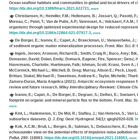
Ocean seafloor habitats and communities to global and local drivers of c
https://dx.doi.org/10.3389/fmars.2021.622721
,
more
Christiansen, H.; Heindler, F.M.; Hellemans, B.; Jossart, Q.; Pasotti, F.; 
Moreau, C.; Patel, T.; Van de Putte, A.P.; Vanreusel, A.; Volckaert, F.A.M.; Sc
organisms through optimized experimental design for reduced represent
https://dx.doi.org/10.1186/s12864-021-07917-3
,
more
De Borger, E.; Ivanov, E.; Capet, A.; Braeckman, U.; Vanaverbeke, J.; G
of sediment organic matter mineralization processes.
Front. Mar. Sci. 8
: 6
Ingels, Jeroen; Aronson, Richard B.; Smith, Craig R.; Baco, Amy; Bik, 
Demaster, David; Dolan, Emily; Domack, Eugene; Fire, Spencer; Geisz, Heidi
Havermans, Charlotte; Huettmann, Falk; Ishman, Scott; Kranz, Sven A.; 
McCormick, Michael L.; Mitchell, B. Greg; Murray, Alison E.; Peck, Lloyd; 
Brittan; Stukel, Michael R.; Sweetman, Andrew K.; Taylor, Michelle; Thurber
Zamora‐Duran, Maria Angelica
(2021). Antarctic ecosystem responses foll
review and future research.
Wiley Interdisciplinary Reviews: Climate Cha
Ivanov, E.; Capet, A.; De Borger, E.; Degraer, S.; Delhez, E.; Soetaert, 
footprint on organic and mineral particle flux to the bottom.
Front. Mar. Sci.
more
Kint, L.; Hademenos, V.; De Mol, R.; Stafleu, J.; Van Heteren, S.; Van La
subsurface datasets.
Q. J. Eng. Geol. Hydrogeol. 54(1)
: qjegh2020-028.
ht
Kok, A.C.M.; Bruil, L.; Berges, B.; Sakinan, S.; Debusschere, E.; Reuben
echosounder view on the potential effects of impulsive noise pollution on 
Pollut. 290
: 118063.
https://dx.doi.org/10.1016/j.envpol.2021.118063
,
more