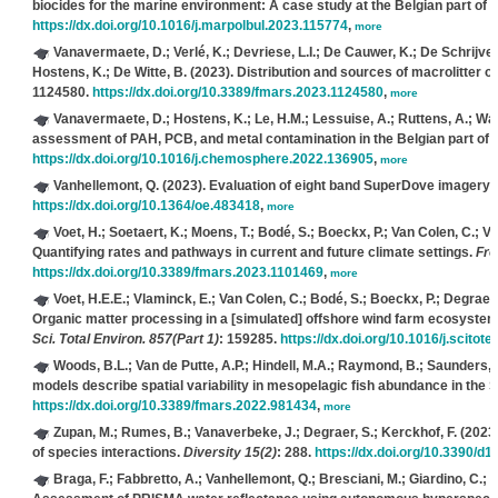
biocides for the marine environment: A case study at the Belgian part of 
https://dx.doi.org/10.1016/j.marpolbul.2023.115774
,
more
Vanavermaete, D.; Verlé, K.; Devriese, L.I.; De Cauwer, K.; De Schrijver, 
Hostens, K.; De Witte, B.
(2023). Distribution and sources of macrolitter on
1124580.
https://dx.doi.org/10.3389/fmars.2023.1124580
,
more
Vanavermaete, D.; Hostens, K.; Le, H.M.; Lessuise, A.; Ruttens, A.; Wa
assessment of PAH, PCB, and metal contamination in the Belgian part of 
https://dx.doi.org/10.1016/j.chemosphere.2022.136905
,
more
Vanhellemont, Q.
(2023). Evaluation of eight band SuperDove imagery f
https://dx.doi.org/10.1364/oe.483418
,
more
Voet, H.; Soetaert, K.; Moens, T.; Bodé, S.; Boeckx, P.; Van Colen, C.; V
Quantifying rates and pathways in current and future climate settings.
Fro
https://dx.doi.org/10.3389/fmars.2023.1101469
,
more
Voet, H.E.E.; Vlaminck, E.; Van Colen, C.; Bodé, S.; Boeckx, P.; Degrae
Organic matter processing in a [simulated] offshore wind farm ecosystem 
Sci. Total Environ. 857(Part 1)
: 159285.
https://dx.doi.org/10.1016/j.scitot
Woods, B.L.; Van de Putte, A.P.; Hindell, M.A.; Raymond, B.; Saunders, R
models describe spatial variability in mesopelagic fish abundance in the
https://dx.doi.org/10.3389/fmars.2022.981434
,
more
Zupan, M.; Rumes, B.; Vanaverbeke, J.; Degraer, S.; Kerckhof, F.
(2023)
of species interactions.
Diversity 15(2)
: 288.
https://dx.doi.org/10.3390/d
Braga, F.; Fabbretto, A.; Vanhellemont, Q.; Bresciani, M.; Giardino, C.; 