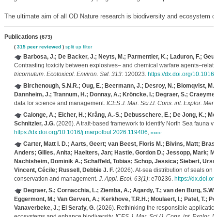
The ultimate aim of all OD Nature research is biodiversity and ecosystem c
Publications
(673)
(
315 peer reviewed
)
split up
filter
Barbosa, J.; De Backer, J.; Neyts, M.; Parmentier, K.; Laduron, F.; Geu
Contrasting toxicity between explosives– and chemical warfare agents–rela
tricornutum
.
Ecotoxicol. Environ. Saf. 313
: 120023.
https://dx.doi.org/10.101
Birchenough, S.N.R.; Oug, E.; Beermann, J.; Desroy, N.; Blomqvist, M.; G
Dannheim, J.; Trannum, H.; Donnay, A.; Kröncke, I.; Degraer, S.; Craeymee
data for science and management.
ICES J. Mar. Sci./J. Cons. int. Explor. Mer 
Calonge, A.; Eicher, H.; Krång, A.-S.; Debusschere, E.; De Jong, K.; Mc
Schnitzler, J.G.
(2026). A trait-based framework to identify North Sea fauna v
https://dx.doi.org/10.1016/j.marpolbul.2026.119406
,
more
Carter, Matt I. D.; Aarts, Geert; van Beest, Floris M.; Bivins, Matt; Bras
Anders; Gilles, Anita; Haelters, Jan; Hastie, Gordon D.; Jessopp, Mark; M
Nachtsheim, Dominik A.; Schaffeld, Tobias; Schop, Jessica; Siebert, Urs
Vincent, Cécile; Russell, Debbie J. F.
(2026). At‐sea distribution of seals o
conservation and management.
J. Appl. Ecol. 63(1)
: e70236.
https://dx.doi.
Degraer, S.; Cornacchia, L.; Ziemba, A.; Agardy, T.; van den Burg, S.W.
Eggermont, M.; Van Gerven, A.; Kerkhove, T.R.H.; Moulaert, I.; Patel, T.; Pet
Vanaverbeke, J.; El Serafy, G.
(2026). Rethinking the responsible application 
ecosystems and enhance biodiversity.
ICES J. Mar. Sci./J. Cons. int. Explor. 