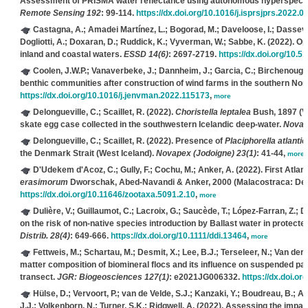
Assessment of PRISMA water reflectance using autonomous hyperspectr
Remote Sensing 192
: 99-114.
https://dx.doi.org/10.1016/j.isprsjprs.2022.0
Castagna, A.; Amadei Martínez, L.; Bogorad, M.; Daveloose, I.; Dassevil
Dogliotti, A.; Doxaran, D.; Ruddick, K.; Vyverman, W.; Sabbe, K.
(2022). Op
inland and coastal waters.
ESSD 14(6)
: 2697-2719.
https://dx.doi.org/10.
Coolen, J.W.P.; Vanaverbeke, J.; Dannheim, J.; Garcia, C.; Birchenough
benthic communities after construction of wind farms in the southern Nor
https://dx.doi.org/10.1016/j.jenvman.2022.115173
,
more
Delongueville, C.; Scaillet, R.
(2022).
Choristella leptalea
Bush, 1897 (Ve
skate egg case collected in the southwestern Icelandic deep-water.
Novape
Delongueville, C.; Scaillet, R.
(2022). Presence of
Placiphorella atlantic
the Denmark Strait (West Iceland).
Novapex (Jodoigne) 23(1)
: 41-44,
more
D'Udekem d'Acoz, C.; Gully, F.; Cochu, M.; Anker, A.
(2022). First Atlan
erasimorum
Dworschak, Abed-Navandi & Anker, 2000 (Malacostraca: De
https://dx.doi.org/10.11646/zootaxa.5091.2.10
,
more
Dulière, V.; Guillaumot, C.; Lacroix, G.; Saucède, T.; López-Farran, Z.; D
on the risk of non-native species introduction by Ballast water in protec
Distrib. 28(4)
: 649-666.
https://dx.doi.org/10.1111/ddi.13464
,
more
Fettweis, M.; Schartau, M.; Desmit, X.; Lee, B.J.; Terseleer, N.; Van der
matter composition of biomineral flocs and its influence on suspended pa
transect.
JGR: Biogeosciences 127(1)
: e2021JG006332.
https://dx.doi.o
Hülse, D.; Vervoort, P.; van de Velde, S.J.; Kanzaki, Y.; Boudreau, B.; Ar
J.J.; Volkenborn, N.; Turner, S.K.; Ridgwell, A.
(2022). Assessing the impact