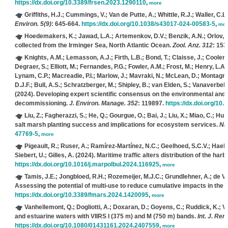
https://dx.doi.org/10.3389/frsen.2023.1290110
,
more
Griffiths, H.J.; Cummings, V.; Van de Putte, A.; Whittle, R.J.; Waller, C.L.
Environ. 5(9)
: 645-664.
https://dx.doi.org/10.1038/s43017-024-00583-5
,
mor
Hoedemakers, K.; Jawad, L.A.; Artemenkov, D.V.; Benzik, A.N.; Orlov, 
collected from the Irminger Sea, North Atlantic Ocean.
Zool. Anz. 312
: 153
Knights, A.M.; Lemasson, A.J.; Firth, L.B.; Bond, T.; Claisse, J.; Coolen
Degraer, S.; Elliott, M.; Fernandes, P.G.; Fowler, A.M.; Frost, M.; Henry, L.A
Lynam, C.P.; Macreadie, P.I.; Marlow, J.; Mavraki, N.; McLean, D.; Montagna,
D.J.F.; Bull, A.S.; Schratzberger, M.; Shipley, B.; van Elden, S.; Vanaverbeke
(2024). Developing expert scientific consensus on the environmental and soc
decommissioning.
J. Environ. Manage. 352
: 119897.
https://dx.doi.org/10
Liu, Z.; Fagherazzi, S.; He, Q.; Gourgue, O.; Bai, J.; Liu, X.; Miao, C.; Hu, 
salt marsh planting success and implications for ecosystem services.
Na
47769-5
,
more
Pigeault, R.; Ruser, A.; Ramírez-Martínez, N.C.; Geelhoed, S.C.V.; Haelt
Siebert, U.; Gilles, A.
(2024). Maritime traffic alters distribution of the har
https://dx.doi.org/10.1016/j.marpolbul.2024.116925
,
more
Tamis, J.E.; Jongbloed, R.H.; Rozemeijer, M.J.C.; Grundlehner, A.; de Vrie
Assessing the potential of multi-use to reduce cumulative impacts in the
https://dx.doi.org/10.3389/fmars.2024.1420095
,
more
Vanhellemont, Q.; Dogliotti, A.; Doxaran, D.; Goyens, C.; Ruddick, K.;
and estuarine waters with VIIRS I (375 m) and M (750 m) bands.
Int. J. Re
https://dx.doi.org/10.1080/01431161.2024.2407559
,
more