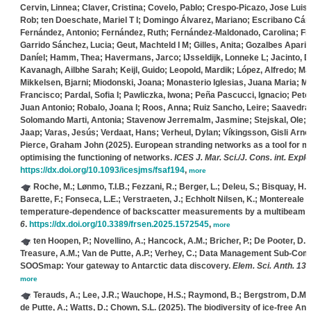
Cervin, Linnea; Claver, Cristina; Covelo, Pablo; Crespo-Picazo, Jose Luis;
Rob; ten Doeschate, Mariel T I; Domingo Álvarez, Mariano; Escribano Cá
Fernández, Antonio; Fernández, Ruth; Fernández-Maldonado, Carolina; Freit
Garrido Sánchez, Lucia; Geut, Machteld I M; Gilles, Anita; Gozalbes Aparicio
Daníel; Hamm, Thea; Havermans, Jarco; IJsseldijk, Lonneke L; Jacinto, D
Kavanagh, Ailbhe Sarah; Keijl, Guido; Leopold, Mardik; López, Alfredo; M
Mikkelsen, Bjarni; Miodonski, Joana; Monasterio Iglesias, Juana Maria; 
Francisco; Pardal, Sofia I; Pawliczka, Iwona; Peña Pascucci, Ignacio; Pet
Juan Antonio; Robalo, Joana I; Roos, Anna; Ruiz Sancho, Leire; Saavedra
Solomando Marti, Antonia; Stavenow Jerremalm, Jasmine; Stejskal, Ole; Su
Jaap; Varas, Jesús; Verdaat, Hans; Verheul, Dylan; Víkingsson, Gisli Arnór
Pierce, Graham John
(2025). European stranding networks as a tool for m
optimising the functioning of networks.
ICES J. Mar. Sci./J. Cons. int. Explo
https://dx.doi.org/10.1093/icesjms/fsaf194
,
more
Roche, M.; Lønmo, T.I.B.; Fezzani, R.; Berger, L.; Deleu, S.; Bisquay, H.;
Barette, F.; Fonseca, L.E.; Verstraeten, J.; Echholt Nilsen, K.; Montereale G
temperature-dependence of backscatter measurements by a multibeam ec
6
.
https://dx.doi.org/10.3389/frsen.2025.1572545
,
more
ten Hoopen, P.; Novellino, A.; Hancock, A.M.; Bricher, P.; De Pooter, D.; Fe
Treasure, A.M.; Van de Putte, A.P.; Verhey, C.; Data Management Sub-C
SOOSmap: Your gateway to Antarctic data discovery.
Elem. Sci. Anth. 13(
more
Terauds, A.; Lee, J.R.; Wauchope, H.S.; Raymond, B.; Bergstrom, D.M.; 
de Putte, A.; Watts, D.; Chown, S.L.
(2025). The biodiversity of ice‐free An