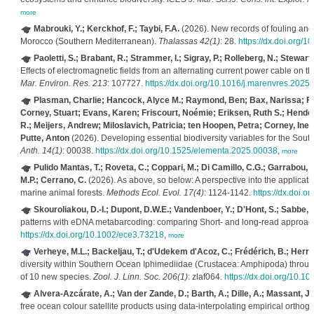
more
Mabrouki, Y.; Kerckhof, F.; Taybi, F.A.
(2026). New records of fouling and
Morocco (Southern Mediterranean).
Thalassas 42(1)
: 28.
https://dx.doi.org/
Paoletti, S.; Brabant, R.; Strammer, I.; Sigray, P.; Rolleberg, N.; Stewart, 
Effects of electromagnetic fields from an alternating current power cable on 
Mar. Environ. Res. 213
: 107727.
https://dx.doi.org/10.1016/j.marenvres.2025
Plasman, Charlie; Hancock, Alyce M.; Raymond, Ben; Bax, Narissa; Fie
Corney, Stuart; Evans, Karen; Friscourt, Noémie; Eriksen, Ruth S.; Hende
R.; Meijers, Andrew; Miloslavich, Patricia; ten Hoopen, Petra; Corney, Ine
Putte, Anton
(2026). Developing essential biodiversity variables for the Sou
Anth. 14(1)
: 00038.
https://dx.doi.org/10.1525/elementa.2025.00038
,
more
Pulido Mantas, T.; Roveta, C.; Coppari, M.; Di Camillo, C.G.; Garrabou,
M.P.; Cerrano, C.
(2026). As above, so below: A perspective into the applicati
marine animal forests.
Methods Ecol. Evol. 17(4)
: 1124-1142.
https://dx.doi.
Skouroliakou, D.-I.; Dupont, D.W.E.; Vandenboer, Y.; D'Hont, S.; Sabbe, K
patterns with eDNA metabarcoding: comparing Short‐ and long‐read approa
https://dx.doi.org/10.1002/ece3.73218
,
more
Verheye, M.L.; Backeljau, T.; d'Udekem d'Acoz, C.; Frédérich, B.; Herrel,
diversity within Southern Ocean Iphimediidae (Crustacea: Amphipoda) throu
of 10 new species.
Zool. J. Linn. Soc. 206(1)
: zlaf064.
https://dx.doi.org/10.1
Alvera-Azcárate, A.; Van der Zande, D.; Barth, A.; Dille, A.; Massant, J.
free ocean colour satellite products using data-interpolating empirical ortho