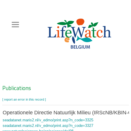
Skip
to
main
content
Hoofdnavigatie
Zoeknavigatie
Publications
[ report an error in this record ]
Operationele Directie Natuurlijk Milieu (IRScNB/KBIN-
seadatanet.maris2.nl/v_edmo/print.asp?n_code=3325
seadatanet.maris2.nl/v_edmo/print.asp?n_code=3327