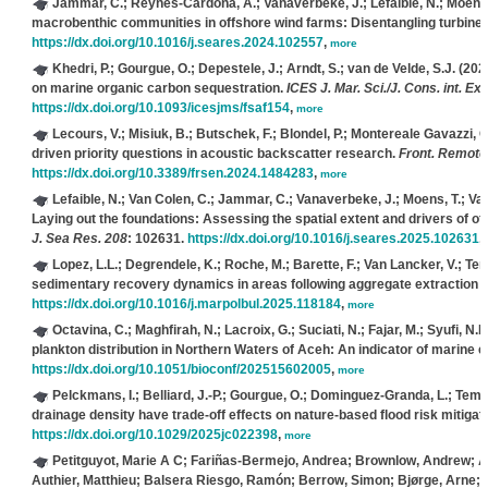
Jammar, C.; Reynés-Cardona, A.; Vanaverbeke, J.; Lefaible, N.; Moens,
macrobenthic communities in offshore wind farms: Disentangling turbine 
https://dx.doi.org/10.1016/j.seares.2024.102557
,
more
Khedri, P.; Gourgue, O.; Depestele, J.; Arndt, S.; van de Velde, S.J.
(2025
on marine organic carbon sequestration.
ICES J. Mar. Sci./J. Cons. int. Ex
https://dx.doi.org/10.1093/icesjms/fsaf154
,
more
Lecours, V.; Misiuk, B.; Butschek, F.; Blondel, P.; Montereale Gavazzi, G
driven priority questions in acoustic backscatter research.
Front. Remote
https://dx.doi.org/10.3389/frsen.2024.1484283
,
more
Lefaible, N.; Van Colen, C.; Jammar, C.; Vanaverbeke, J.; Moens, T.; Va
Laying out the foundations: Assessing the spatial extent and drivers of offs
J. Sea Res. 208
: 102631.
https://dx.doi.org/10.1016/j.seares.2025.102631
,
Lopez, L.L.; Degrendele, K.; Roche, M.; Barette, F.; Van Lancker, V.; Ter
sedimentary recovery dynamics in areas following aggregate extraction 
https://dx.doi.org/10.1016/j.marpolbul.2025.118184
,
more
Octavina, C.; Maghfirah, N.; Lacroix, G.; Suciati, N.; Fajar, M.; Syufi, N.H.
plankton distribution in Northern Waters of Aceh: An indicator of marine e
https://dx.doi.org/10.1051/bioconf/202515602005
,
more
Pelckmans, I.; Belliard, J.-P.; Gourgue, O.; Dominguez-Granda, L.; Te
drainage density have trade‐off effects on nature‐based flood risk mitigati
https://dx.doi.org/10.1029/2025jc022398
,
more
Petitguyot, Marie A C; Fariñas-Bermejo, Andrea; Brownlow, Andrew; A
Authier, Matthieu; Balsera Riesgo, Ramón; Berrow, Simon; Bjørge, Arne; 