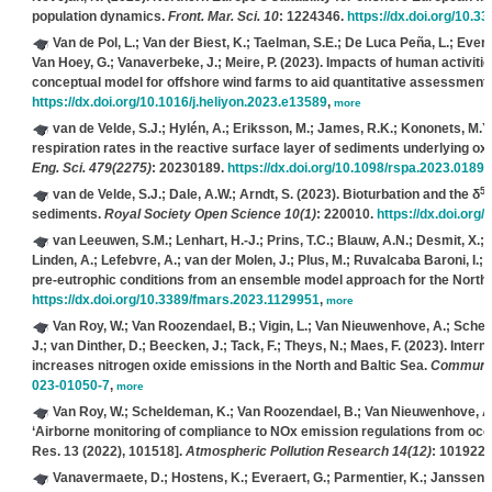
population dynamics.
Front. Mar. Sci. 10
: 1224346.
https://dx.doi.org/10.
Van de Pol, L.; Van der Biest, K.; Taelman, S.E.; De Luca Peña, L.; Evera
Van Hoey, G.; Vanaverbeke, J.; Meire, P.
(2023). Impacts of human activiti
conceptual model for offshore wind farms to aid quantitative assessment
https://dx.doi.org/10.1016/j.heliyon.2023.e13589
,
more
van de Velde, S.J.; Hylén, A.; Eriksson, M.; James, R.K.; Kononets, M.Y.;
respiration rates in the reactive surface layer of sediments underlying o
Eng. Sci. 479(2275)
: 20230189.
https://dx.doi.org/10.1098/rspa.2023.0189
,
56
van de Velde, S.J.; Dale, A.W.; Arndt, S.
(2023). Bioturbation and the δ
sediments.
Royal Society Open Science 10(1)
: 220010.
https://dx.doi.org
van Leeuwen, S.M.; Lenhart, H.-J.; Prins, T.C.; Blauw, A.N.; Desmit, X.; 
Linden, A.; Lefebvre, A.; van der Molen, J.; Plus, M.; Ruvalcaba Baroni, I.; Sil
pre-eutrophic conditions from an ensemble model approach for the Nort
https://dx.doi.org/10.3389/fmars.2023.1129951
,
more
Van Roy, W.; Van Roozendael, B.; Vigin, L.; Van Nieuwenhove, A.; Scheldem
J.; van Dinther, D.; Beecken, J.; Tack, F.; Theys, N.; Maes, F.
(2023). Intern
increases nitrogen oxide emissions in the North and Baltic Sea.
Commun. E
023-01050-7
,
more
Van Roy, W.; Scheldeman, K.; Van Roozendael, B.; Van Nieuwenhove, A.; S
‘Airborne monitoring of compliance to NOx emission regulations from ocea
Res. 13 (2022), 101518].
Atmospheric Pollution Research 14(12)
: 101922.
Vanavermaete, D.; Hostens, K.; Everaert, G.; Parmentier, K.; Janssen, C