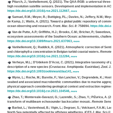
Pitarch, J.; Vanhellemont, Q.
(2021). The QAA-RGB: a universal three-ba
high resolution satellite sensors. Development and implementation in AC
https://dx.doi.org/10.1016/j.rse.2021.112667
,
more
Samuel, R.M.; Meyer, R.; Buttigieg, P.L.; Davies, N.; Jeffery, N.W.; Meyer
de Kamp, J.; Watts, A.
(2021). Toward a global public repository of commun
ocean observing and research.
Front. Mar. Sci. 8
: 758694.
https://dx.doi.
Van de Putte, A.P.; Griffiths, H.J.; Brooks, C.M.; Bricher, P.; Sweetlove, 
ecosystem assessments of the Southern Ocean: achievements, challenges
https://dx.doi.org/10.3389/fmars.2021.637063
,
more
Vanhellemont, Q.; Ruddick, K.
(2021). Atmospheric correction of Sentin
and chlorophyll-a concentration in Belgian turbid coastal waters.
Remote S
https://dx.doi.org/10.1016/j.rse.2021.112284
,
more
Verheye, M.L.; D’Udekem D’Acoz, C.
(2021). Integrative taxonomy of g
description of a new species (Crustacea: Amphipoda: Eusiridae).
Zool. J. 
https://dx.doi.org/10.1093/zoolinnean/zlaa141
,
more
Wyns, L.; Roche, M.; Barette, F.; Van Lancker, V.; Degrendele, K.; Host
seabed and associated macrobenthic communities due to marine aggregate e
physical approach considering geological context and extraction regimes
https://dx.doi.org/10.1016/j.csr.2021.104546
,
more
Zhao, T.; Montereale-Gavazzi, G.; Lazendic, S.; Zhao, Y.; Pižurica, A.
(20
transform of multibeam echosounder backscatter mosaic.
Remote Sens. 
Barbut, L.; Vastenhoud, B.; Vigin, L.; Degraer, S.; Volckaert, F.A.M.; Lacr
North Sea potentially affected by offshore windfarms.
ICES J. Mar. Sci./J. 