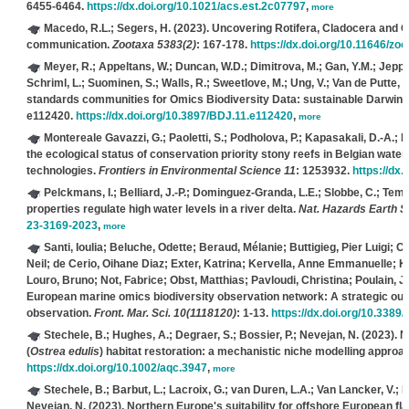
6455-6464.
https://dx.doi.org/10.1021/acs.est.2c07797
,
more
Macedo, R.L.; Segers, H.
(2023). Uncovering Rotifera, Cladocera and C
communication.
Zootaxa 5383(2)
: 167-178.
https://dx.doi.org/10.11646/zo
Meyer, R.; Appeltans, W.; Duncan, W.D.; Dimitrova, M.; Gan, Y.M.; Jeppese
Schriml, L.; Suominen, S.; Walls, R.; Sweetlove, M.; Ung, V.; Van de Putte, A.
standards communities for Omics Biodiversity Data: sustainable Darwin C
e112420.
https://dx.doi.org/10.3897/BDJ.11.e112420
,
more
Montereale Gavazzi, G.; Paoletti, S.; Podholova, P.; Kapasakali, D.-A.; K
the ecological status of conservation priority stony reefs in Belgian wate
technologies.
Frontiers in Environmental Science 11
: 1253932.
https://dx
Pelckmans, I.; Belliard, J.-P.; Dominguez-Granda, L.E.; Slobbe, C.; Te
properties regulate high water levels in a river delta.
Nat. Hazards Earth Sy
23-3169-2023
,
more
Santi, Ioulia; Beluche, Odette; Beraud, Mélanie; Buttigieg, Pier Luigi; C
Neil; de Cerio, Oihane Diaz; Exter, Katrina; Kervella, Anne Emmanuelle; 
Louro, Bruno; Not, Fabrice; Obst, Matthias; Pavloudi, Christina; Poulain, 
European marine omics biodiversity observation network: A strategic out
observation.
Front. Mar. Sci. 10(1118120)
: 1-13.
https://dx.doi.org/10.3389
Stechele, B.; Hughes, A.; Degraer, S.; Bossier, P.; Nevejan, N.
(2023). N
(
Ostrea edulis
) habitat restoration: a mechanistic niche modelling approa
https://dx.doi.org/10.1002/aqc.3947
,
more
Stechele, B.; Barbut, L.; Lacroix, G.; van Duren, L.A.; Van Lancker, V.; D
Nevejan, N.
(2023). Northern Europe's suitability for offshore European flat