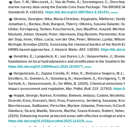
Gan, Y.-M.; Wieczorek, J.; Van de Putte, A.; Svenningsen, C.; Descheppe
marine survey data using the Darwin Core Data Package: The BROKE-Wes
Standards 9
: e181431.
https://dx.doi.org/10.3897/biss.9.181431
,
more
Gkotsis, Georgios; Nika, Maria-Christina; Alygizakis, Nikiforos; Vasil
Jonathan L.; Berbee, Rob; Burgeot, Thierry; Oliveira, Susana Galante; G
Ulrike; Kirchgeorg, Torben; Koschorreck, Jan; Mauffret, Aourell; Mil-Ho
Näslund, Johan; Oswald, Peter; Hjermann, Dag Øystein; Parmentier, Koen;
der Stap, Irene; Viñas, Lucia; von der Ohe, Peter; Webster, Lynda; Wilson,
McHugh, Brendan
(2025). Assessing the chemical burden of the North-Ea
HRMS-based approaches.
J. Hazard. Mater. 493
: 138393.
https://dx.doi.o
Hendriks, E.; Langedock, K.; van Duren, L.A.; Vanaverbeke, J.; Boone, 
foundations on local hydrodynamics and stratification in the Southern No
https://dx.doi.org/10.3389/fmars.2025.1619577
,
more
Hengstmann, E.; Zapata Corella, P.; Alter, K.; Belzunce-Segarra, M.J.; 
Devillers, G.; Gomiero, A.; Goseberg, N.; Hasenbein, S.; Kirchgeorg, T.; Mas
Sarhadi, A.; Vanavermaete, D.; De Witte, B.
(2025). Chemical emissions fro
impact assessment and regulation.
Mar. Pollut. Bull. 215
: 117915.
https://
Hoppit, George; Nurkse, Kristiina; Beleem, Imtiyaz; Cadoni, Nicoletta;
Dvorski, Kora; Everaert, Gert; Frau, Francesca; Jernberg, Susanna; Krvar
Marchessaux, Guillaume; Perschke, Myriam Johanna; Petersen, H.Cecilie; 
Gianluca; Sicard, Maëlla; Stevens, Martha; Szava-Kovats, Robert; Vaher,
(2025). Enhancing marine protected areas with effective ecological and en
https://dx.doi.org/10.1016/j.ecolind.2025.114119
,
more