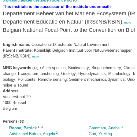
www.naturalsciences.be/en/science/do/98
This institute is the successor of the institute underneath
Departement Beheer van het Mariene Ecosysteem (I
Departement Educatie en Natuur (IRScNB/KBIN)
,
more
Belgian National Focal Point to the Convention on Bio
English name:
Operational Directorate Natural Environment
Parent institute:
Koninklijk Belgisch Instituut voor Natuurwetenschappen
(IRScNB/KBIN)
,
more
MRG keywords
:
Alien species; Biodiversity; Biogeochemistry; Climate
(13)
change; Ecosystem functioning; Geology; Hydrodynamics; Microbiology; Mo
biology; Pollutants; Remote sensing; Sediment mechanics/dynamics; Unde
noise & sound
Address:
Vautierstraat 29
1000 Brussel
Belgium
Persons
(38)
1
,
2
2
Roose, Patrick
Gammaru, Anabel
2
Aristizabel Botero, Angela
Gan, Yi Ming