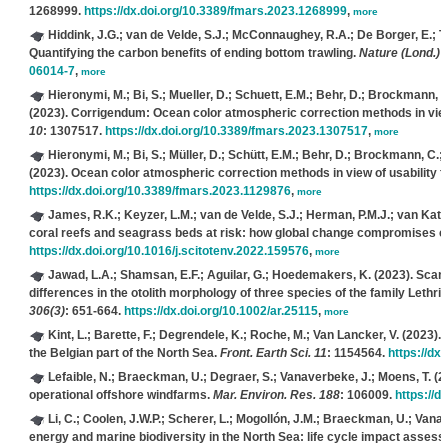
1268999.
https://dx.doi.org/10.3389/fmars.2023.1268999
,
more
Hiddink, J.G.; van de Velde, S.J.; McConnaughey, R.A.; De Borger, E.; T
Quantifying the carbon benefits of ending bottom trawling.
Nature (Lond.) 
06014-7
,
more
Hieronymi, M.; Bi, S.; Mueller, D.; Schuett, E.M.; Behr, D.; Brockmann, C
(2023). Corrigendum: Ocean color atmospheric correction methods in view o
10
: 1307517.
https://dx.doi.org/10.3389/fmars.2023.1307517
,
more
Hieronymi, M.; Bi, S.; Müller, D.; Schütt, E.M.; Behr, D.; Brockmann, C.; 
(2023). Ocean color atmospheric correction methods in view of usability fo
https://dx.doi.org/10.3389/fmars.2023.1129876
,
more
James, R.K.; Keyzer, L.M.; van de Velde, S.J.; Herman, P.M.J.; van Katw
coral reefs and seagrass beds at risk: how global change compromises 
https://dx.doi.org/10.1016/j.scitotenv.2022.159576
,
more
Jawad, L.A.; Shamsan, E.F.; Aguilar, G.; Hoedemakers, K.
(2023). Scann
differences in the otolith morphology of three species of the family Lethr
306(3)
: 651-664.
https://dx.doi.org/10.1002/ar.25115
,
more
Kint, L.; Barette, F.; Degrendele, K.; Roche, M.; Van Lancker, V.
(2023). 
the Belgian part of the North Sea.
Front. Earth Sci. 11
: 1154564.
https://dx
Lefaible, N.; Braeckman, U.; Degraer, S.; Vanaverbeke, J.; Moens, T.
(20
operational offshore windfarms.
Mar. Environ. Res. 188
: 106009.
https://d
Li, C.; Coolen, J.W.P.; Scherer, L.; Mogollón, J.M.; Braeckman, U.; Vanav
energy and marine biodiversity in the North Sea: life cycle impact asses