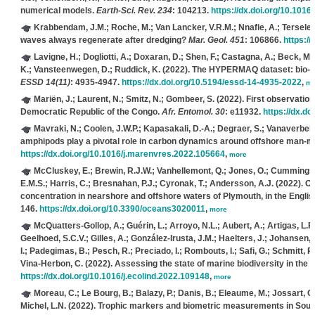
numerical models.
Earth-Sci. Rev. 234
: 104213.
https://dx.doi.org/10.1016
Krabbendam, J.M.; Roche, M.; Van Lancker, V.R.M.; Nnafie, A.; Terseleer
waves always regenerate after dredging?
Mar. Geol. 451
: 106866.
https:/
Lavigne, H.; Dogliotti, A.; Doxaran, D.; Shen, F.; Castagna, A.; Beck, M.
K.; Vansteenwegen, D.; Ruddick, K.
(2022). The HYPERMAQ dataset: bio-opt
ESSD 14(11)
: 4935-4947.
https://dx.doi.org/10.5194/essd-14-4935-2022
,
mo
Mariën, J.; Laurent, N.; Smitz, N.; Gombeer, S.
(2022). First observation
Democratic Republic of the Congo.
Afr. Entomol. 30
: e11932.
https://dx.d
Mavraki, N.; Coolen, J.W.P.; Kapasakali, D.-A.; Degraer, S.; Vanaverbek
amphipods play a pivotal role in carbon dynamics around offshore man-m
https://dx.doi.org/10.1016/j.marenvres.2022.105664
,
more
McCluskey, E.; Brewin, R.J.W.; Vanhellemont, Q.; Jones, O.; Cummings,
E.M.S.; Harris, C.; Bresnahan, P.J.; Cyronak, T.; Andersson, A.J.
(2022). On
concentration in nearshore and offshore waters of Plymouth, in the English
146.
https://dx.doi.org/10.3390/oceans3020011
,
more
McQuatters-Gollop, A.; Guérin, L.; Arroyo, N.L.; Aubert, A.; Artigas, L.F.;
Geelhoed, S.C.V.; Gilles, A.; González-Irusta, J.M.; Haelters, J.; Johansen, M
I.; Padegimas, B.; Pesch, R.; Preciado, I.; Rombouts, I.; Safi, G.; Schmitt, P.
Vina-Herbon, C.
(2022). Assessing the state of marine biodiversity in the 
https://dx.doi.org/10.1016/j.ecolind.2022.109148
,
more
Moreau, C.; Le Bourg, B.; Balazy, P.; Danis, B.; Eleaume, M.; Jossart, Q.;
Michel, L.N.
(2022). Trophic markers and biometric measurements in Sout