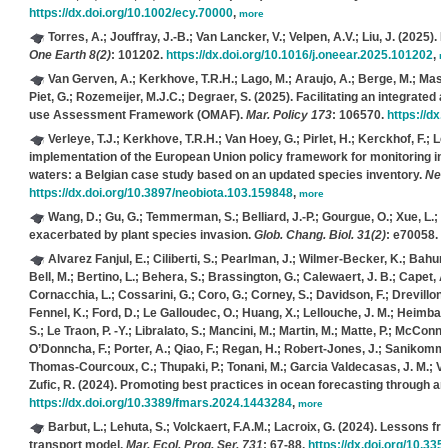
https://dx.doi.org/10.1002/ecy.70000
,
more
Torres, A.; Jouffray, J.-B.; Van Lancker, V.; Velpen, A.V.; Liu, J.
(2025). R
One Earth 8(2)
: 101202.
https://dx.doi.org/10.1016/j.oneear.2025.101202
,
m
Van Gerven, A.; Kerkhove, T.R.H.; Lago, M.; Araujo, A.; Berge, M.; Mashk
Piet, G.; Rozemeijer, M.J.C.; Degraer, S.
(2025). Facilitating an integrated
use Assessment Framework (OMAF).
Mar. Policy 173
: 106570.
https://dx
Verleye, T.J.; Kerkhove, T.R.H.; Van Hoey, G.; Pirlet, H.; Kerckhof, F.; L
implementation of the European Union policy framework for monitoring in
waters: a Belgian case study based on an updated species inventory.
Neo
https://dx.doi.org/10.3897/neobiota.103.159848
,
more
Wang, D.; Gu, G.; Temmerman, S.; Belliard, J.-P.; Gourgue, O.; Xue, L.; B
exacerbated by plant species invasion.
Glob. Chang. Biol. 31(2)
: e70058.
h
Alvarez Fanjul, E.; Ciliberti, S.; Pearlman, J.; Wilmer-Becker, K.; Bahure
Bell, M.; Bertino, L.; Behera, S.; Brassington, G.; Calewaert, J. B.; Capet, A
Cornacchia, L.; Cossarini, G.; Coro, G.; Corney, S.; Davidson, F.; Drevillon, M
Fennel, K.; Ford, D.; Le Galloudec, O.; Huang, X.; Lellouche, J. M.; Heimbach,
S.; Le Traon, P. -Y.; Libralato, S.; Mancini, M.; Martin, M.; Matte, P.; McConne
O’Donncha, F.; Porter, A.; Qiao, F.; Regan, H.; Robert-Jones, J.; Sanikommu, S
Thomas-Courcoux, C.; Thupaki, P.; Tonani, M.; Garcia Valdecasas, J. M.; Vei
Zufic, R.
(2024). Promoting best practices in ocean forecasting through a
https://dx.doi.org/10.3389/fmars.2024.1443284
,
more
Barbut, L.; Lehuta, S.; Volckaert, F.A.M.; Lacroix, G.
(2024). Lessons from
transport model.
Mar. Ecol. Prog. Ser. 731
: 67-88.
https://dx.doi.org/10.3