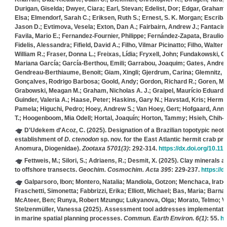
Durigan, Giselda; Dwyer, Ciara; Earl, Stevan; Edelist, Dor; Edgar, Graham 
Elsa; Elmendorf, Sarah C.; Eriksen, Ruth S.; Ernest, S. K. Morgan; Escriba
Jason D.; Evtimova, Vesela; Exton, Dan A.; Fairbairn, Andrew J.; Fantacini,
Favila, Mario E.; Fernandez‐Fournier, Philippe; Fernández‐Zapata, Braulio; 
Fidelis, Alessandra; Fifield, David A.; Filho, Vilmar Picinatto; Filho, Walter
William R.; Fraser, Donna L.; Freixas, Lídia; Fryxell, John; Fundakowski, Ga
Mariana García; García‐Berthou, Emili; Garrabou, Joaquim; Gates, Andrew R.
Gendreau‐Berthiaume, Benoit; Giam, Xingli; Gjerdrum, Carina; Glemnitz, 
Gonçalves, Rodrigo Barbosa; Goold, Andy; Gordon, Richard R.; Goren, Me
Grabowski, Meagan M.; Graham, Nicholas A. J.; Graipel, Maurício Eduardo;
Guinder, Valeria A.; Haase, Peter; Haskins, Gary N.; Havstad, Kris; Herma
Pamela; Higuchi, Pedro; Hoey, Andrew S.; Van Hoey, Gert; Hofgaard, Annika
T.; Hoogenboom, Mia Odell; Hortal, Joaquín; Horton, Tammy; Hsieh, Chih‐h
D'Udekem d'Acoz, C.
(2025). Designation of a Brazilian topotypic neot
establishment of
D. ctenodon
sp. nov. for the East Atlantic hermit crab pr
Anomura, Diogenidae).
Zootaxa 5701(3)
: 292-314.
https://dx.doi.org/10.11
Fettweis, M.; Silori, S.; Adriaens, R.; Desmit, X.
(2025). Clay minerals an
to offshore transects.
Geochim. Cosmochim. Acta 395
: 229-237.
https://d
Galparsoro, Ibon; Montero, Natalia; Mandiola, Gotzon; Menchaca, Iratxe
Fraschetti, Simonetta; Fabbrizzi, Erika; Elliott, Michael; Bas, Maria; Barn
McAteer, Ben; Runya, Robert Mzungu; Lukyanova, Olga; Morato, Telmo; Va
Stelzenmüller, Vanessa
(2025). Assessment tool addresses implementati
in marine spatial planning processes.
Commun. Earth Environ. 6(1)
: 55.
ht