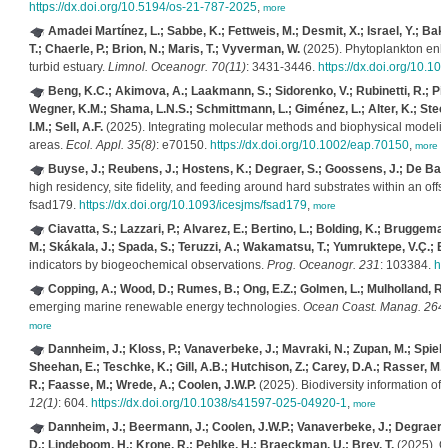
https://dx.doi.org/10.5194/os-21-787-2025
,
more
Amadei Martínez, L.; Sabbe, K.; Fettweis, M.; Desmit, X.; Israel, Y.; Bakk
T.; Chaerle, P.; Brion, N.; Maris, T.; Vyverman, W.
(2025). Phytoplankton enhan
turbid estuary.
Limnol. Oceanogr. 70(11)
: 3431-3446.
https://dx.doi.org/10.10
Beng, K.C.; Akimova, A.; Laakmann, S.; Sidorenko, V.; Rubinetti, R.; Pi
Wegner, K.M.; Shama, L.N.S.; Schmittmann, L.; Giménez, L.; Alter, K.; Stech
I.M.; Sell, A.F.
(2025). Integrating molecular methods and biophysical modelin
areas.
Ecol. Appl. 35(8)
: e70150.
https://dx.doi.org/10.1002/eap.70150
,
more
Buyse, J.; Reubens, J.; Hostens, K.; Degraer, S.; Goossens, J.; De Bac
high residency, site fidelity, and feeding around hard substrates within an off
fsad179.
https://dx.doi.org/10.1093/icesjms/fsad179
,
more
Ciavatta, S.; Lazzari, P.; Alvarez, E.; Bertino, L.; Bolding, K.; Bruggeman
M.; Skákala, J.; Spada, S.; Teruzzi, A.; Wakamatsu, T.; Yumruktepe, V.Ç.; B
indicators by biogeochemical observations.
Prog. Oceanogr. 231
: 103384.
ht
Copping, A.; Wood, D.; Rumes, B.; Ong, E.Z.; Golmen, L.; Mulholland, R.
emerging marine renewable energy technologies.
Ocean Coast. Manag. 264
more
Dannheim, J.; Kloss, P.; Vanaverbeke, J.; Mavraki, N.; Zupan, M.; Spiel
Sheehan, E.; Teschke, K.; Gill, A.B.; Hutchison, Z.; Carey, D.A.; Rasser, M.;
R.; Faasse, M.; Wrede, A.; Coolen, J.W.P.
(2025). Biodiversity information of b
12(1)
: 604.
https://dx.doi.org/10.1038/s41597-025-04920-1
,
more
Dannheim, J.; Beermann, J.; Coolen, J.W.P.; Vanaverbeke, J.; Degraer, S
D.; Lindeboom, H.; Krone, R.; Pehlke, H.; Braeckman, U.; Brey, T.
(2025). O