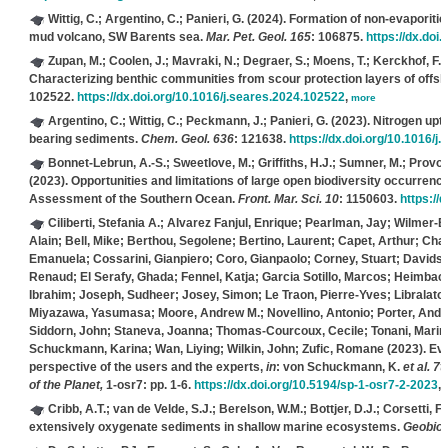
Wittig, C.; Argentino, C.; Panieri, G.
(2024). Formation of non-evaporiti
mud volcano, SW Barents sea.
Mar. Pet. Geol. 165
: 106875.
https://dx.doi
Zupan, M.; Coolen, J.; Mavraki, N.; Degraer, S.; Moens, T.; Kerckhof, F.
Characterizing benthic communities from scour protection layers of offsh
102522.
https://dx.doi.org/10.1016/j.seares.2024.102522
,
more
Argentino, C.; Wittig, C.; Peckmann, J.; Panieri, G.
(2023). Nitrogen upt
bearing sediments.
Chem. Geol. 636
: 121638.
https://dx.doi.org/10.1016/
Bonnet-Lebrun, A.-S.; Sweetlove, M.; Griffiths, H.J.; Sumner, M.; Provoo
(2023). Opportunities and limitations of large open biodiversity occurren
Assessment of the Southern Ocean.
Front. Mar. Sci. 10
: 1150603.
https://
Ciliberti, Stefania A.; Alvarez Fanjul, Enrique; Pearlman, Jay; Wilmer-
Alain; Bell, Mike; Berthou, Segolene; Bertino, Laurent; Capet, Arthur; Cha
Emanuela; Cossarini, Gianpiero; Coro, Gianpaolo; Corney, Stuart; Davidson,
Renaud; El Serafy, Ghada; Fennel, Katja; Garcia Sotillo, Marcos; Heimbach
Ibrahim; Joseph, Sudheer; Josey, Simon; Le Traon, Pierre-Yves; Libralato,
Miyazawa, Yasumasa; Moore, Andrew M.; Novellino, Antonio; Porter, Andre
Siddorn, John; Staneva, Joanna; Thomas-Courcoux, Cecile; Tonani, Marina
Schuckmann, Karina; Wan, Liying; Wilkin, John; Zufic, Romane
(2023). Eva
perspective of the users and the experts,
in
: von Schuckmann, K.
et al.
7t
of the Planet,
1-osr7: pp. 1-6.
https://dx.doi.org/10.5194/sp-1-osr7-2-2023
,
Cribb, A.T.; van de Velde, S.J.; Berelson, W.M.; Bottjer, D.J.; Corsetti, F.
extensively oxygenate sediments in shallow marine ecosystems.
Geobiol.