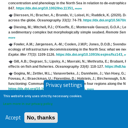
concentration and phenology in the North Sea in relation to de-eutrophic
847.
https://dx.doi.org/10.1002/lno.11351
,
more
Dierssen, H.; Bracher, A.; Brando, V.; Loisel, H.; Ruddick, K.
(2020). Dat
across the globe.
Oceanography 33(1)
: 74-79.
https://dx.doi.org/10.5670/
Diesing, M.; Mitchell, P.J.; O'Keeffe, E.; Montereale Gavazzi, G.O.A.; Le 
a sedimentary complex but morphologically simple seabed.
Remote Sens.
more
Fowler, A.M.; Jørgensen, A.-M.; Coolen, J.W.P.; Jones, D.O.B.; Svendsen
ecology of infrastructure decommissioning in the North Sea: what we need
Explor. Mer 77(3)
: 1109-1126.
https://dx.doi.org/10.1093/icesjms/fsz143
,
mo
Gill, A.B.; Degraer, S.; Lipsky, A.; Mavraki, N.; Methratta, E.; Brabant, R
effects on fish and fisheries.
Oceanography 33(4)
: 118-127.
https://hdl.ha
Gogina, M.; Zettler, M.L.; Vanaverbeke, J.; Dannheim, J.; Van Hoey, G.; 
Foveau, A.; Braeckman, U.; Fiorentino, D.; Holstein, J.; Birchenough, S.N.R
Privacy settings
functioning: Community bioturbation potential in four regions along the NE 
https://dx.doi.org/10.1016/j.ecolind.2019.105945
,
more
This website only uses strictly necessary cookies.
Greathead, C.; Magni, P.; Vanaverbeke, J.; Buhl-Mortensen, L.; Janas, 
A.; Degraer, S.; Desroy, N.; Donnay, A.; Griffiths, Y.; Guala, I.; Guérin, L.;
Learn more in our privacy policy
S.N.R.
(2020). A generic framework to assess the representation and pro
areas.
Aquat. Conserv. 30(7)
: 1253-1275.
https://dx.doi.org/10.1002/aqc.3
Accept
No, thanks
Hindell, Mark A.; Reisinger, Ryan R.; Ropert-Coudert, Yan; Hückstädt, 
Jean-Benoît; Chown, Steven L.; Costa, Daniel P.; Danis, Bruno; Lea, Mary