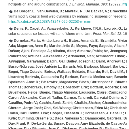
hotspots on and around constructions.
J. Environ. Manage. 393
: 126922.
http
De Borger, E.; van Oevelen, D.; Mavraki, N.; De Backer, A.; Braeckman,
farms modify coastal food web dynamics by enhancing suspension feeder p
https://dx.doi.org/10.1038/s43247-025-02253-w
,
more
Denis, P.; Capet, A.; Vanaverbeke, J.; Kerkhove, T.R.H.; Lacroix, G.; Le
solar structures co-located with an offshore wind farm.
Front. Mar. Sci. 12
: 16
Dornelas, Maria; Antão, Laura H.; Bates, Amanda E.; Brambilla, Vivian
Ada; Magurran, Anne E.; Martins, Inês S.; Moyes, Faye; Sagouis, Alban
Dušan; Ajani, Penelope A.; Albaina, Aitor; Almaraz, Pablo; An, Jeongse
Robertson; Antunes, Alexsander Z.; Arismendi, Ivan; Armbrecht, Linda; 
Ayyappan, Narayanan; Badihi, Gal; Bailey, Joseph J.; Baird, Andrew H.; 
Barão‐Nóbrega, José António L.; Barash, Adi; Barbosa, Miguel; Barlow, Jo
Begot, Tiago Octavio; Beiroz, Wallace; Beldade, Ricardo; Bell, David M.; 
Lisandro; Benkwitt, Cassandra E.; Berkum, Pamela Medina‐van; Bestelmeye
Bjorkman, Anne D.; Błażewicz, Magdalena; Bloch, Christopher P.; Blowes, 
Thomas; Bonebrake, Timothy C.; Bonsdorff, Erik; Bottarin, Roberta; Brok
Bruelheide, Helge; Bueno, Thiago Almeida; Laguionie, Claire; Campagnoli
Caron, Alexandre; Carroll, Tadhg; Caruso, Tancredi; Carvajal‐Quintero, J
Castilho, Pedro V.; Cechin, Sonia Zanini; Chaikin, Shahar; Chandrashekar
Cherem, Jorge José; Choi, Sei‐Woong; Christensen, Erica M.; Christianini
Colen, Carl; Comte, Lise; Cooper, Elisabeth J.; Cornelissen, J. Hans C.;
Kyle; Cumming, Graeme S.; Daga, Vanessa S.; Damasceno, Gabriella; Daska
Day, Frank P.; De‐La‐Zerda, Sussy; Deacon, Amy Elizabeth; de Castro‐Arr
Kharran; Diaz‐Ricaurte, Juan C.; Dickman, Christopher R.; Dirilgen, Tara;