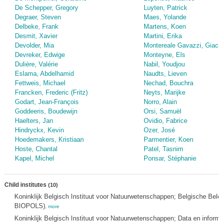
De Schepper, Gregory
Luyten, Patrick
Degraer, Steven
Maes, Yolande
Delbeke, Frank
Martens, Koen
Desmit, Xavier
Martini, Erika
Devolder, Mia
Montereale Gavazzi, Giac
Devreker, Edwige
Monteyne, Els
Dulière, Valérie
Nabil, Youdjou
Eslama, Abdelhamid
Naudts, Lieven
Fettweis, Michael
Nechad, Bouchra
Francken, Frederic (Fritz)
Neyts, Marijke
Godart, Jean-François
Norro, Alain
Goddeeris, Boudewijn
Orsi, Samuël
Haelters, Jan
Ovidio, Fabrice
Hindryckx, Kevin
Ozer, José
Hoedemakers, Kristiaan
Parmentier, Koen
Hoste, Chantal
Patel, Tasnim
Kapel, Michel
Ponsar, Stéphanie
Child institutes
(10)
Koninklijk Belgisch Instituut voor Natuurwetenschappen; Belgische Bele
BIOPOLS)
,
more
Koninklijk Belgisch Instituut voor Natuurwetenschappen; Data en inform