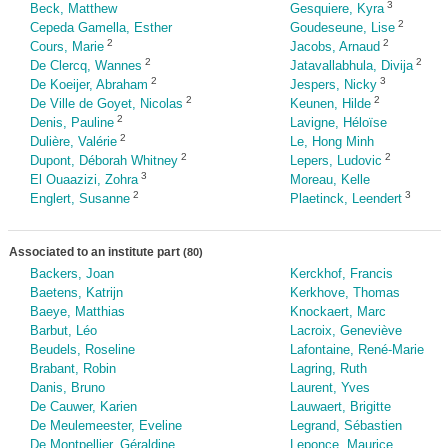
3
Beck, Matthew
Gesquiere, Kyra
2
Cepeda Gamella, Esther
Goudeseune, Lise
2
2
Cours, Marie
Jacobs, Arnaud
2
2
De Clercq, Wannes
Jatavallabhula, Divija
2
3
De Koeijer, Abraham
Jespers, Nicky
2
2
De Ville de Goyet, Nicolas
Keunen, Hilde
2
Denis, Pauline
Lavigne, Héloïse
2
Dulière, Valérie
Le, Hong Minh
2
2
Dupont, Déborah Whitney
Lepers, Ludovic
3
El Ouaazizi, Zohra
Moreau, Kelle
2
3
Englert, Susanne
Plaetinck, Leendert
Associated to an institute part
(80)
Backers, Joan
Kerckhof, Francis
Baetens, Katrijn
Kerkhove, Thomas
Baeye, Matthias
Knockaert, Marc
Barbut, Léo
Lacroix, Geneviève
Beudels, Roseline
Lafontaine, René-Marie
Brabant, Robin
Lagring, Ruth
Danis, Bruno
Laurent, Yves
De Cauwer, Karien
Lauwaert, Brigitte
De Meulemeester, Eveline
Legrand, Sébastien
De Montpellier, Géraldine
Leponce, Maurice