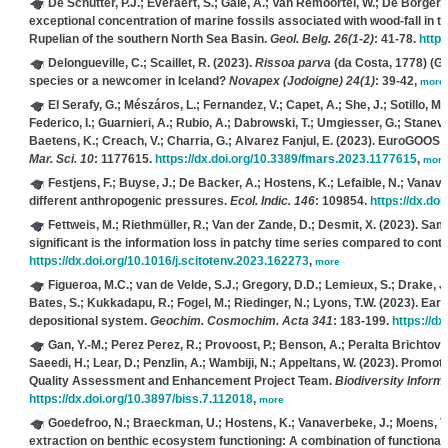
De Schutter, P.J.; Everaert, S.; Gale, A.; Van Remoortel, W.; De Borger,
exceptional concentration of marine fossils associated with wood-fall in
Rupelian of the southern North Sea Basin.
Geol. Belg. 26(1-2)
: 41-78.
https
Delongueville, C.; Scaillet, R.
(2023).
Rissoa parva
(da Costa, 1778) (G
species or a newcomer in Iceland?
Novapex (Jodoigne) 24(1)
: 39-42,
more
El Serafy, G.; Mészáros, L.; Fernandez, V.; Capet, A.; She, J.; Sotillo, M
Federico, I.; Guarnieri, A.; Rubio, A.; Dabrowski, T.; Umgiesser, G.; Staneva, 
Baetens, K.; Creach, V.; Charria, G.; Alvarez Fanjul, E.
(2023). EuroGOOS r
Mar. Sci. 10
: 1177615.
https://dx.doi.org/10.3389/fmars.2023.1177615
,
more
Festjens, F.; Buyse, J.; De Backer, A.; Hostens, K.; Lefaible, N.; Vanav
different anthropogenic pressures.
Ecol. Indic. 146
: 109854.
https://dx.doi
Fettweis, M.; Riethmüller, R.; Van der Zande, D.; Desmit, X.
(2023). Samp
significant is the information loss in patchy time series compared to con
https://dx.doi.org/10.1016/j.scitotenv.2023.162273
,
more
Figueroa, M.C.; van de Velde, S.J.; Gregory, D.D.; Lemieux, S.; Drake, J.
Bates, S.; Kukkadapu, R.; Fogel, M.; Riedinger, N.; Lyons, T.W.
(2023). Earl
depositional system.
Geochim. Cosmochim. Acta 341
: 183-199.
https://dx
Gan, Y.-M.; Perez Perez, R.; Provoost, P.; Benson, A.; Peralta Brichtova, 
Saeedi, H.; Lear, D.; Penzlin, A.; Wambiji, N.; Appeltans, W.
(2023). Promotin
Quality Assessment and Enhancement Project Team.
Biodiversity Inform
https://dx.doi.org/10.3897/biss.7.112018
,
more
Goedefroo, N.; Braeckman, U.; Hostens, K.; Vanaverbeke, J.; Moens, T.
extraction on benthic ecosystem functioning: A combination of functional i