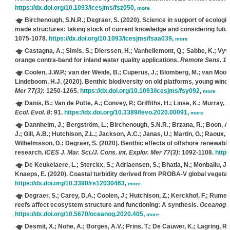
https://dx.doi.org/10.1093/icesjms/fsz050
,
more
Birchenough, S.N.R.; Degraer, S.
(2020). Science in support of ecologi
made structures: taking stock of current knowledge and considering futu
1075-1078.
https://dx.doi.org/10.1093/icesjms/fsaa039
,
more
Castagna, A.; Simis, S.; Dierssen, H.; Vanhellemont, Q.; Sabbe, K.; Vy
orange contra-band for inland water quality applications.
Remote Sens. 12
Coolen, J.W.P.; van der Weide, B.; Cuperus, J.; Blomberg, M.; van Moors
Lindeboom, H.J.
(2020). Benthic biodiversity on old platforms, young wind
Mer 77(3)
: 1250-1265.
https://dx.doi.org/10.1093/icesjms/fsy092
,
more
Danis, B.; Van de Putte, A.; Convey, P.; Griffiths, H.; Linse, K.; Murray, A
Ecol. Evol. 8
: 91.
https://dx.doi.org/10.3389/fevo.2020.00091
,
more
Dannheim, J.; Bergström, L.; Birchenough, S.N.R.; Brzana, R.; Boon, A.R
J.; Gill, A.B.; Hutchison, Z.L.; Jackson, A.C.; Janas, U.; Martin, G.; Raoux, 
Wilhelmsson, D.; Degraer, S.
(2020). Benthic effects of offshore renewable
research.
ICES J. Mar. Sci./J. Cons. int. Explor. Mer 77(3)
: 1092-1108.
https
De Keukelaere, L.; Sterckx, S.; Adriaensen, S.; Bhatia, N.; Monbaliu, J.;
Knaeps, E.
(2020). Coastal turbidity derived from PROBA-V global vegetati
https://dx.doi.org/10.3390/rs12030463
,
more
Degraer, S.; Carey, D.A.; Coolen, J.; Hutchison, Z.; Kerckhof, F.; Rumes
reefs affect ecosystem structure and functioning: A synthesis.
Oceanogra
https://dx.doi.org/10.5670/oceanog.2020.405
,
more
Desmit, X.; Nohe, A.; Borges, A.V.; Prins, T.; De Cauwer, K.; Lagring, R.