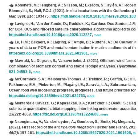
Kononets, M.; Tengberg, A.; Nilsson, M.; Ekeroth, N.; Hylén, A.; Robertso
Blomqvist, S.; Hall, P.O.J.
(2021). In situ incubations with the Gothenburg b
Mar. Syst. 214
: 103475.
https://hdl.handle.net/10.1016/j.jmarsys.2020.103
Lavigne, H.; Van der Zande, D.; Ruddick, K.; Cardoso Dos Santos, J.F.; Go
for OC4, OC5 and NIR-red satellite chlorophyll-a algorithms applied to coa
https://hdl.handle.net/10.1016/j.rse.2020.112237
,
more
Le, H.M.; Bekaert, K.; Lagring, R.; Ampe, B.; Ruttens, A.; De Cauwer, K.
years of data on PCB and metal contamination in marine sediments of the 
https://dx.doi.org/10.3389/fmars.2021.681901
,
more
Mavraki, N.; Degraer, S.; Vanaverbeke, J.
(2021). Offshore wind farms a
combination of stomach content and stable isotope analyses.
Hydrobiolog
021-04553-6
,
more
McCormack, S.A.; Melbourne-Thomas, J.; Trebilco, R.; Griffith, G.; Hill, S
Pakhomov, E.A.; Pinkerton, M.; Plagányi, E.; Saravia, L.A.; Subramaniam, R.
Ocean food web modelling: progress, prognoses, and future priorities for
https://dx.doi.org/10.3389/fevo.2021.624763
,
more
Montereale Gavazzi, G.; Kapasakali, D.A.; Kerckhof, F.; Deleu, S.; Degra
substrate quantitative habitat mapping: interlinking underwater acoustics
13(22)
: 4608.
https://dx.doi.org/10.3390/rs13224608
,
more
Nsengimana, V.; Vanderheyden, A.; Gombeer, S.; Smitz, N.; Meganck, K.;
(2021). First record of the ant
Pheidole megatron
Fischer and Fisher, 201
46(2)
: 157-161.
https://hdl.handle.net/10.1080/15627020.2021.1901605
,
mo