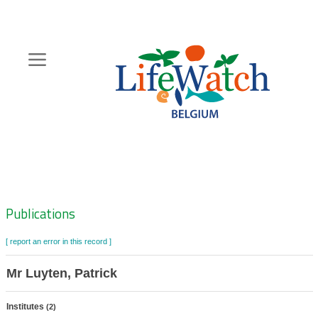
Skip
to
main
content
Hoofdnavigatie
Zoeknavigatie
Publications
[ report an error in this record ]
Mr Luyten, Patrick
Institutes
(2)