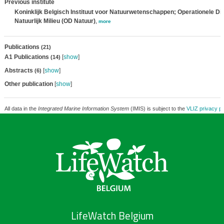
Previous institute
Koninklijk Belgisch Instituut voor Natuurwetenschappen; Operationele Dir
Natuurlijk Milieu (OD Natuur)
,
more
Publications
(21)
A1 Publications
[
show
]
(14)
Abstracts
[
show
]
(6)
Other publication
[
show
]
All data in the
Integrated Marine Information System
(IMIS) is subject to the
VLIZ privacy po
LifeWatch Belgium