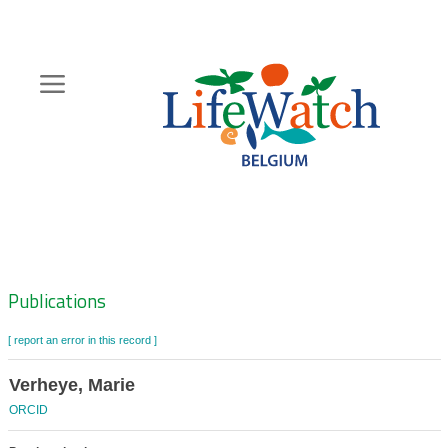
Skip
to
main
content
Hoofdnavigatie
Zoeknavigatie
Publications
[ report an error in this record ]
Verheye, Marie
ORCID