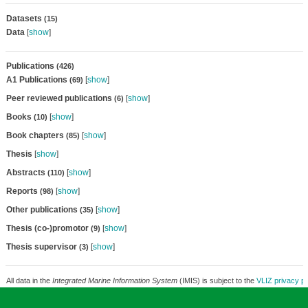
Datasets
(15)
Data
[
show
]
Publications
(426)
A1 Publications
[
show
]
(69)
Peer reviewed publications
[
show
]
(6)
Books
[
show
]
(10)
Book chapters
[
show
]
(85)
Thesis
[
show
]
Abstracts
[
show
]
(110)
Reports
[
show
]
(98)
Other publications
[
show
]
(35)
Thesis (co-)promotor
[
show
]
(9)
Thesis supervisor
[
show
]
(3)
All data in the
Integrated Marine Information System
(IMIS) is subject to the
VLIZ privacy po