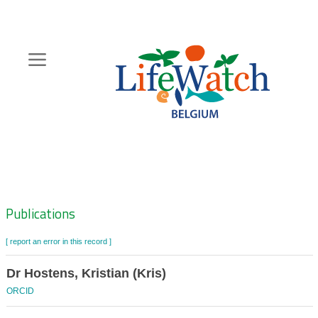
Skip
to
main
content
Hoofdnavigatie
Zoeknavigatie
Publications
[ report an error in this record ]
Dr Hostens, Kristian (Kris)
ORCID