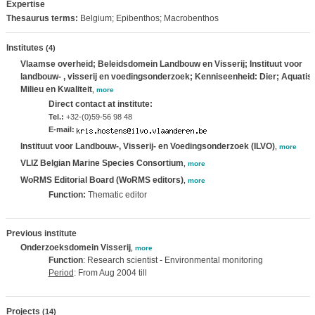
Expertise
Thesaurus terms:
Belgium; Epibenthos; Macrobenthos
Institutes
(4)
Vlaamse overheid; Beleidsdomein Landbouw en Visserij; Instituut voor
landbouw- , visserij en voedingsonderzoek; Kenniseenheid: Dier; Aquatis
Milieu en Kwaliteit
,
more
Direct contact at institute:
Tel.:
+32-(0)59-56 98 48
E-mail:
Instituut voor Landbouw-, Visserij- en Voedingsonderzoek (ILVO)
,
more
VLIZ Belgian Marine Species Consortium
,
more
WoRMS Editorial Board (WoRMS editors)
,
more
Function:
Thematic editor
Previous institute
Onderzoeksdomein Visserij
,
more
Function
: Research scientist - Environmental monitoring
Period
: From Aug 2004 till
Projects
(14)