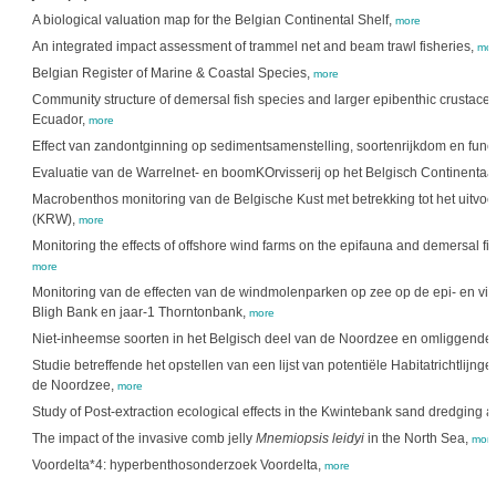
A biological valuation map for the Belgian Continental Shelf,
more
An integrated impact assessment of trammel net and beam trawl fisheries,
mor
Belgian Register of Marine & Coastal Species,
more
Community structure of demersal fish species and larger epibenthic crustacea
Ecuador,
more
Effect van zandontginning op sedimentsamenstelling, soortenrijkdom en funct
Evaluatie van de Warrelnet- en boomKOrvisserij op het Belgisch Continentaal
Macrobenthos monitoring van de Belgische Kust met betrekking tot het uitvoe
(KRW),
more
Monitoring the effects of offshore wind farms on the epifauna and demersal fi
more
Monitoring van de effecten van de windmolenparken op zee op de epi- en visf
Bligh Bank en jaar-1 Thorntonbank,
more
Niet-inheemse soorten in het Belgisch deel van de Noordzee en omliggende 
Studie betreffende het opstellen van een lijst van potentiële Habitatrichtlijng
de Noordzee,
more
Study of Post-extraction ecological effects in the Kwintebank sand dredging a
The impact of the invasive comb jelly
Mnemiopsis leidyi
in the North Sea,
mor
Voordelta*4: hyperbenthosonderzoek Voordelta,
more