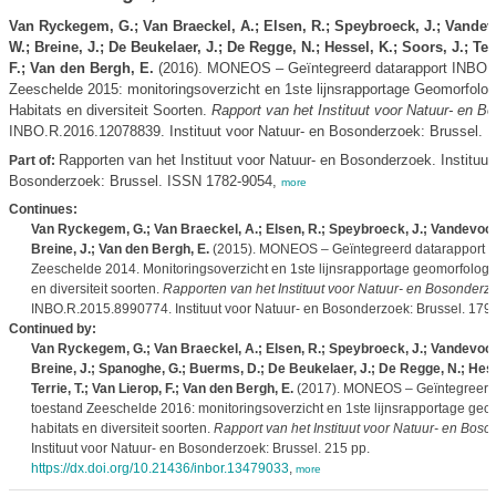
Van Ryckegem, G.; Van Braeckel, A.; Elsen, R.; Speybroeck, J.; Vandev
W.; Breine, J.; De Beukelaer, J.; De Regge, N.; Hessel, K.; Soors, J.; Terr
F.; Van den Bergh, E.
(2016). MONEOS – Geïntegreerd datarapport INBO:
Zeeschelde 2015: monitoringsoverzicht en 1ste lijnsrapportage Geomorfologie
Habitats en diversiteit Soorten.
Rapport van het Instituut voor Natuur- en B
INBO.R.2016.12078839. Instituut voor Natuur- en Bosonderzoek: Brussel. 1
Rapporten van het Instituut voor Natuur- en Bosonderzoek. Instituut
Part of:
Bosonderzoek: Brussel. ISSN 1782-9054,
more
Continues:
Van Ryckegem, G.; Van Braeckel, A.; Elsen, R.; Speybroeck, J.; Vandevoor
Breine, J.; Van den Bergh, E.
(2015). MONEOS – Geïntegreerd datarapport I
Zeeschelde 2014. Monitoringsoverzicht en 1ste lijnsrapportage geomorfologie, 
en diversiteit soorten.
Rapporten van het Instituut voor Natuur- en Bosonderz
INBO.R.2015.8990774. Instituut voor Natuur- en Bosonderzoek: Brussel. 179 
Continued by:
Van Ryckegem, G.; Van Braeckel, A.; Elsen, R.; Speybroeck, J.; Vandevoor
Breine, J.; Spanoghe, G.; Buerms, D.; De Beukelaer, J.; De Regge, N.; Hesse
Terrie, T.; Van Lierop, F.; Van den Bergh, E.
(2017). MONEOS – Geïntegreerd 
toestand Zeeschelde 2016: monitoringsoverzicht en 1ste lijnsrapportage geomo
habitats en diversiteit soorten.
Rapport van het Instituut voor Natuur- en Bos
Instituut voor Natuur- en Bosonderzoek: Brussel. 215 pp.
https://dx.doi.org/10.21436/inbor.13479033
,
more