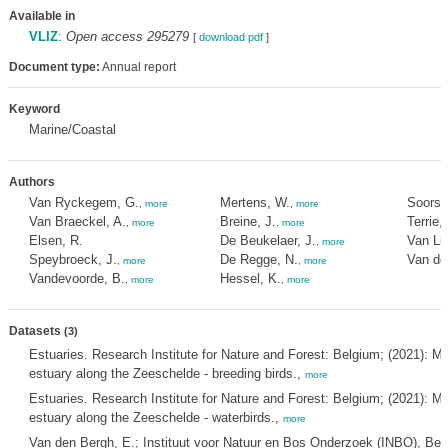
Available in
VLIZ
:
Open access 295279
[
download pdf
]
Document type:
Annual report
Keyword
Marine/Coastal
Authors
Van Ryckegem, G.
Mertens, W.
Soors, 
,
more
,
more
Van Braeckel, A.
Breine, J.
Terrie, 
,
more
,
more
Elsen, R.
De Beukelaer, J.
Van Lie
,
more
Speybroeck, J.
De Regge, N.
Van de
,
more
,
more
Vandevoorde, B.
Hessel, K.
,
more
,
more
Datasets
(3)
Estuaries. Research Institute for Nature and Forest: Belgium; (2021): M
estuary along the Zeeschelde - breeding birds.,
more
Estuaries. Research Institute for Nature and Forest: Belgium; (2021): M
estuary along the Zeeschelde - waterbirds.,
more
Van den Bergh, E.; Instituut voor Natuur en Bos Onderzoek (INBO), Bel