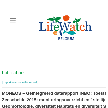
Skip
to
main
content
Hoofdnavigatie
Zoeknavigatie
Publications
[ report an error in this record ]
MONEOS – Geïntegreerd datarapport INBO: Toesta
Zeeschelde 2015: monitoringsoverzicht en 1ste lij
Geomorfologie, diversiteit Habitats en diversiteit S