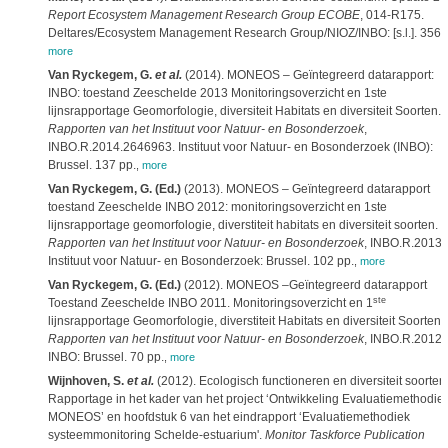
Report Ecosystem Management Research Group ECOBE
, 014-R175.
Deltares/Ecosystem Management Research Group/NIOZ/INBO: [s.l.]. 356 
more
Van Ryckegem, G.
et al.
(2014). MONEOS – Geïntegreerd datarapport:
INBO: toestand Zeeschelde 2013 Monitoringsoverzicht en 1ste
lijnsrapportage Geomorfologie, diversiteit Habitats en diversiteit Soorten.
Rapporten van het Instituut voor Natuur- en Bosonderzoek
,
INBO.R.2014.2646963. Instituut voor Natuur- en Bosonderzoek (INBO):
Brussel. 137 pp.
,
more
Van Ryckegem, G. (Ed.)
(2013). MONEOS – Geïntegreerd datarapport
toestand Zeeschelde INBO 2012: monitoringsoverzicht en 1ste
lijnsrapportage geomorfologie, diverstiteit habitats en diversiteit soorten.
Rapporten van het Instituut voor Natuur- en Bosonderzoek
, INBO.R.2013.
Instituut voor Natuur- en Bosonderzoek: Brussel. 102 pp.
,
more
Van Ryckegem, G. (Ed.)
(2012). MONEOS –Geïntegreerd datarapport
ste
Toestand Zeeschelde INBO 2011. Monitoringsoverzicht en 1
lijnsrapportage Geomorfologie, diverstiteit Habitats en diversiteit Soorten.
Rapporten van het Instituut voor Natuur- en Bosonderzoek
, INBO.R.2012.
INBO: Brussel. 70 pp.
,
more
Wijnhoven, S.
et al.
(2012). Ecologisch functioneren en diversiteit soorten
Rapportage in het kader van het project ‘Ontwikkeling Evaluatiemethodie
MONEOS’ en hoofdstuk 6 van het eindrapport ‘Evaluatiemethodiek
systeemmonitoring Schelde-estuarium'.
Monitor Taskforce Publication