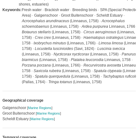
shores, estuaries)
Keywords:
Fresh water · Brackish water · Breeding birds · SPA (Special Protectio
Area) · Galgenschoor · Groot Buitenschoor · Scheldt Estuary ·
Acrocephalus arundinaceus
(Linnaeus, 1758) ·
Acrocephalus
schoenobaenus
(Linnaeus, 1758) ·
Ardea purpurea
Linnaeus, 1766 ·
Botaurus stellaris
(Linnaeus, 1758) ·
Circus aeruginosus
(Linnaeus,
1758) ·
Crex crex
(Linnaeus, 1758) ·
Haematopus ostralegus
Linnaeu
1758 ·
Ixobrychus minutus
(Linnaeus, 1766) ·
Limosa limosa
(Linnaeu
1758) ·
Locustella luscinioides
(Savi, 1824) ·
Luscinia svecica
(Linnaeus, 1758) ·
Nycticorax nycticorax
(Linnaeus, 1758) ·
Panurus
biarmicus
(Linnaeus, 1758) ·
Platalea leucorodia
Linnaeus, 1758 ·
Porzana porzana
(Linnaeus, 1766) ·
Recurvirostra avosetta
Linnaeus
1758 ·
Saxicola rubetra
(Linnaeus, 1758) ·
Spatula clypeata
(Linnaeu
1758) ·
Spatula querquedula
(Linnaeus, 1758) ·
Tachybaptus ruficolli
(Pallas, 1764) ·
Tringa totanus
(Linnaeus, 1758)
Geographical coverage
Galgenschoor
[
Marine Regions
]
Groot Buitenschoor
[
Marine Regions
]
Scheldt Estuary
[
Marine Regions
]
Temporal coverage