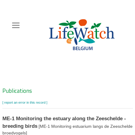
Skip
to
main
content
Hoofdnavigatie
Zoeknavigatie
Publications
[ report an error in this record ]
ME-1 Monitoring the estuary along the Zeeschelde -
breeding birds
[ME-1 Monitoring estuarium langs de Zeeschelde 
broedvogels]