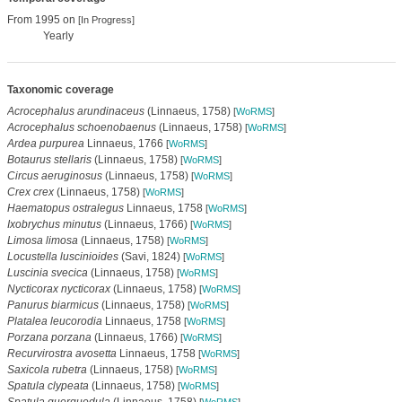
From 1995 on
[In Progress]
Yearly
Taxonomic coverage
Acrocephalus arundinaceus
(Linnaeus, 1758)
[
WoRMS
]
Acrocephalus schoenobaenus
(Linnaeus, 1758)
[
WoRMS
]
Ardea purpurea
Linnaeus, 1766
[
WoRMS
]
Botaurus stellaris
(Linnaeus, 1758)
[
WoRMS
]
Circus aeruginosus
(Linnaeus, 1758)
[
WoRMS
]
Crex crex
(Linnaeus, 1758)
[
WoRMS
]
Haematopus ostralegus
Linnaeus, 1758
[
WoRMS
]
Ixobrychus minutus
(Linnaeus, 1766)
[
WoRMS
]
Limosa limosa
(Linnaeus, 1758)
[
WoRMS
]
Locustella luscinioides
(Savi, 1824)
[
WoRMS
]
Luscinia svecica
(Linnaeus, 1758)
[
WoRMS
]
Nycticorax nycticorax
(Linnaeus, 1758)
[
WoRMS
]
Panurus biarmicus
(Linnaeus, 1758)
[
WoRMS
]
Platalea leucorodia
Linnaeus, 1758
[
WoRMS
]
Porzana porzana
(Linnaeus, 1766)
[
WoRMS
]
Recurvirostra avosetta
Linnaeus, 1758
[
WoRMS
]
Saxicola rubetra
(Linnaeus, 1758)
[
WoRMS
]
Spatula clypeata
(Linnaeus, 1758)
[
WoRMS
]