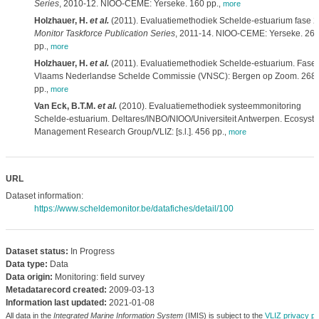
Series
, 2010-12. NIOO-CEME: Yerseke. 160 pp.
,
more
Holzhauer, H.
et al.
(2011). Evaluatiemethodiek Schelde-estuarium fase 2
Monitor Taskforce Publication Series
, 2011-14. NIOO-CEME: Yerseke. 26
pp.
,
more
Holzhauer, H.
et al.
(2011). Evaluatiemethodiek Schelde-estuarium. Fase 
Vlaams Nederlandse Schelde Commissie (VNSC): Bergen op Zoom. 268
pp.
,
more
Van Eck, B.T.M.
et al.
(2010). Evaluatiemethodiek systeemmonitoring
Schelde-estuarium. Deltares/INBO/NIOO/Universiteit Antwerpen. Ecosyst
Management Research Group/VLIZ: [s.l.]. 456 pp.
,
more
URL
Dataset information:
https://www.scheldemonitor.be/datafiches/detail/100
Dataset status:
In Progress
Data type:
Data
Data origin:
Monitoring: field survey
Metadatarecord created:
2009-03-13
Information last updated:
2021-01-08
All data in the
Integrated Marine Information System
(IMIS) is subject to the
VLIZ privacy po