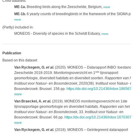
Child datasets:
ME-1a.
Breeding birds along the Zeeschelde, Belgium,
more
ME-1b.
6 yearly counts of breedingbirds in the framework of the SIGMA pl
more
(Partly) included in:
MONEOS - Diversity of species in the Scheldt Estuary,
more
Publication
Based on this dataset
Van Ryckegem, G.
et al.
(2020). MONEOS – Datarapport INBO: toestand
ste
Zeeschelde 2018-2019. Monitoringsoverzicht en 1
lijnsrapport
geomorfologie, diversiteit habitats en diversiteit soorten.
Rapporten van he
Instituut voor Natuur- en Bosonderzoek
, 2020(38). Instituut voor Natuur- e
Bosonderzoek: Brussel. 156 pp.
https://dx.doi.org/10.21436/inbor.186567
more
Van Braeckel, A.
et al.
(2019). MONEOS monitoringsoverzicht en 1ste
lijnsrapportage geomorfologie en diversiteit habitats.
Rapporten van het
Instituut voor Natuur- en Bosonderzoek
, 33. Instituut voor Natuur- en
Bosonderzoek: Brussel. 66 pp.
https://dx.doi.org/10.21436/inbor.1670307
more
Van Ryckegem, G.
et al.
(2018). MONEOS – Geïntegreerd datarapport