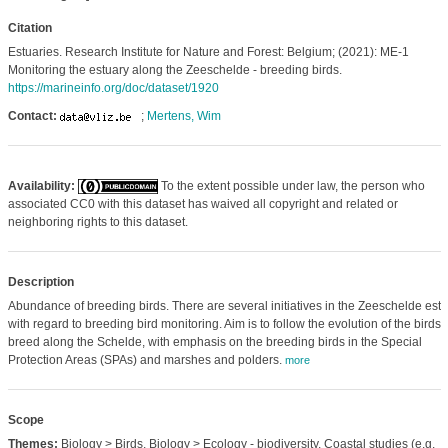
Citation
Estuaries. Research Institute for Nature and Forest: Belgium; (2021): ME-1
Monitoring the estuary along the Zeeschelde - breeding birds.
https://marineinfo.org/doc/dataset/1920
Contact:
;
Mertens, Wim
Availability:
To the extent possible under law, the person who
associated CC0 with this dataset has waived all copyright and related or
neighboring rights to this dataset.
Description
Abundance of breeding birds. There are several initiatives in the Zeeschelde est
with regard to breeding bird monitoring. Aim is to follow the evolution of the birds 
breed along the Schelde, with emphasis on the breeding birds in the Special
Protection Areas (SPAs) and marshes and polders.
more
Scope
Themes:
Biology > Birds, Biology > Ecology - biodiversity, Coastal studies (e.g.