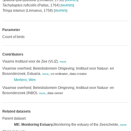
Spatula querquedula
(Linnaeus, 1758)
[
WoRMS
]
Tachybaptus ruficollis
(Pallas, 1764)
[
WoRMS
]
Tringa totanus
(Linnaeus, 1758)
[
WoRMS
]
Parameter
Count of birds
Contributors
Vlaams Instituut voor de Zee (VLIZ)
,
more
Vlaamse overheid; Beleidsdomein Omgeving; Instituut voor Natuur- en
Bosonderzoek; Estuaria
,
,
co-ordinator
data creator
,
more
Mertens, Wim
Vlaamse overheid; Beleidsdomein Omgeving; Instituut voor Natuur- en
Bosonderzoek (INBO)
,
data owner
,
more
Related datasets
Parent dataset:
ME: Monitoring Estuary.
Monitoring the estuary of the Zeeschelde,
more