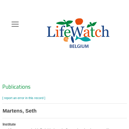
Skip
to
main
content
Hoofdnavigatie
Zoeknavigatie
Publications
[ report an error in this record ]
Martens, Seth
Institute