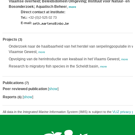
Vlaamse overheid; Beleidsdomein Omgeving; Instituut voor Natuur- en
Bosonderzoek; Aquatisch Beheer
,
more
Direct contact at institute:
Tel.:
+32-(0)2-525 02 73
E-mail:
Projects
(3)
Onderzoek naar de haalbaarheid van het herstel van serpelingpopulatie in w
Vlaamse Gewest,
more
Opvolging van de herintroductie van kwabaal in het Vlaams Gewest,
more
Research to migratory fish species in the Scheldt basin,
more
Publications
(7)
Peer reviewed publication
[
show
]
Reports
[
show
]
(6)
All data in the
Integrated Marine Information System
(IMIS) is subject to the
VLIZ privacy po