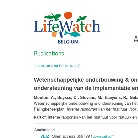
Skip
to
main
content
Ho
A
Search
Publications
[ report an error in this record ]
Wetenschappelijke onderbouwing & onde
ondersteuning van de implementatie en
Mouton, A.; Buysse, D.; Stevens, M.; Baeyens, R.; Gelau
Wetenschappelijke onderbouwing & ondersteuning van het 
Palingbeheerplan.
Interne rapporten van het Instituut voo
Interne rapporten van het Instituut voor Natuur- e
Part of:
Available in
VLIZ
:
Open access 309799
[
download pdf
]