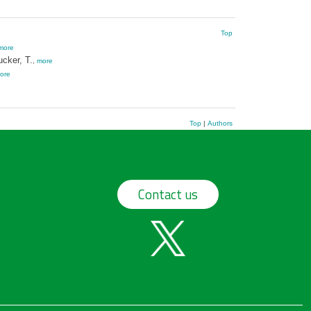
Top
more
cker, T.
,
more
ore
Top
|
Authors
Contact us