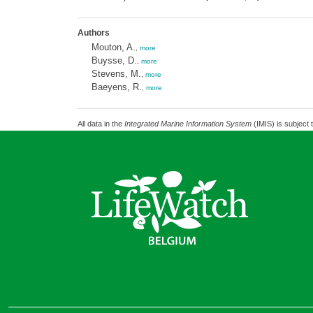
Authors
Mouton, A.
,
more
Buysse, D.
,
more
Stevens, M.
,
more
Baeyens, R.
,
more
All data in the
Integrated Marine Information System
(IMIS) is subject 