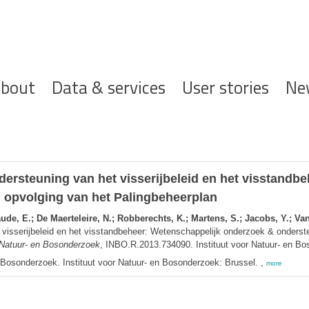
ofdnavigatie
bout
Data & services
User stories
Ne
rsteuning van het visserijbeleid en het visstandb
 opvolging van het Palingbeheerplan
de, E.; De Maerteleire, N.; Robberechts, K.; Martens, S.; Jacobs, Y.; Van
visserijbeleid en het visstandbeheer: Wetenschappelijk onderzoek & onderst
r Natuur- en Bosonderzoek
, INBO.R.2013.734090. Instituut voor Natuur- en Bo
n Bosonderzoek. Instituut voor Natuur- en Bosonderzoek: Brussel. ,
more