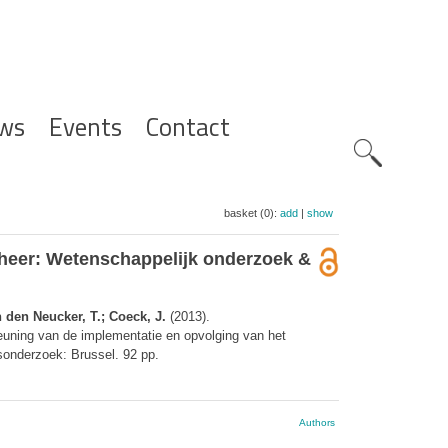
ws
Events
Contact
Zoeknavig
basket (0):
add
|
show
eheer: Wetenschappelijk onderzoek &
 den Neucker, T.; Coeck, J.
(2013).
euning van de implementatie en opvolging van het
sonderzoek: Brussel. 92 pp.
Authors