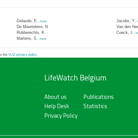
Gelaude, E.
Jacobs, Y.
,
more
,
De Maerteleire, N.
Van den Neu
Robberechts, K.
Coeck, J.
,
m
Martens, S.
,
more
to the
VLIZ privacy policy
LifeWatch Belgium
About us
Publications
Help Desk
Statistics
Privacy Policy