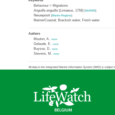
Keywords
Behaviour > Migrations
Anguilla anguilla
(Linnaeus, 1758)
[
WoRMS
]
Nieuwpoort
[
Marine Regions
]
Marine/Coastal; Brackish water; Fresh water
Authors
Mouton, A.
,
more
Gelaude, E.
,
more
Buysse, D.
,
more
Stevens, M.
,
more
All data in the
Integrated Marine Information System
(IMIS) is subject 