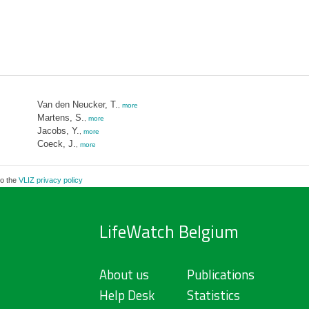
Van den Neucker, T.
,
more
Martens, S.
,
more
Jacobs, Y.
,
more
Coeck, J.
,
more
to the
VLIZ privacy policy
LifeWatch Belgium
About us
Publications
Help Desk
Statistics