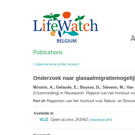
Skip
to
main
content
Ho
A
Search
Publications
[ report an error in this record ]
Onderzoek naar glasaalmigratiemogelij
Mouton, A.; Gelaude, E.; Buysse, D.; Stevens, M.; Van 
(IJzermonding) in Nieuwpoort.
Rapport van het Instituut v
Rapporten van het Instituut voor Natuur- en Boso
Part of:
Available in
VLIZ
:
Open access 261642
[
download pdf
]