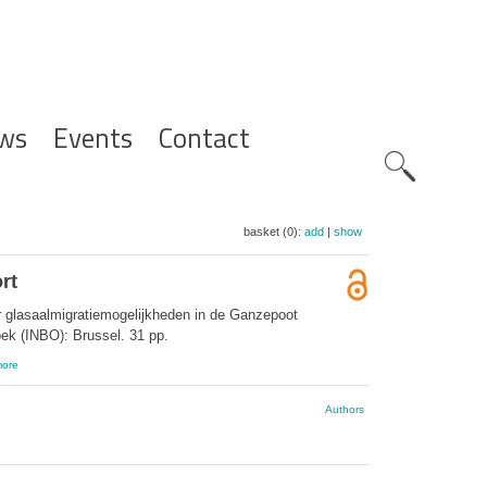
ws
Events
Contact
Zoeknavig
basket (0):
add
|
show
rt
 glasaalmigratiemogelijkheden in de Ganzepoot
oek (INBO): Brussel. 31 pp.
ore
Authors