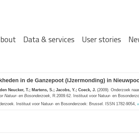
ofdnavigatie
bout
Data & services
User stories
Ne
kheden in de Ganzepoot (IJzermonding) in Nieuwpoo
den Neucker, T.; Martens, S.; Jacobs, Y.; Coeck, J.
(2009). Onderzoek naar
oor Natuur- en Bosonderzoek
, R.2009.62. Instituut voor Natuur- en Bosonderz
nderzoek. Instituut voor Natuur- en Bosonderzoek: Brussel. ISSN 1782-9054,
m