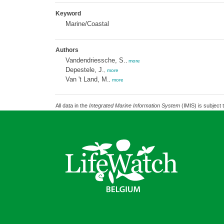
Keyword
Marine/Coastal
Authors
Vandendriessche, S.
,
more
Depestele, J.
,
more
Van 't Land, M.
,
more
All data in the
Integrated Marine Information System
(IMIS) is subject 