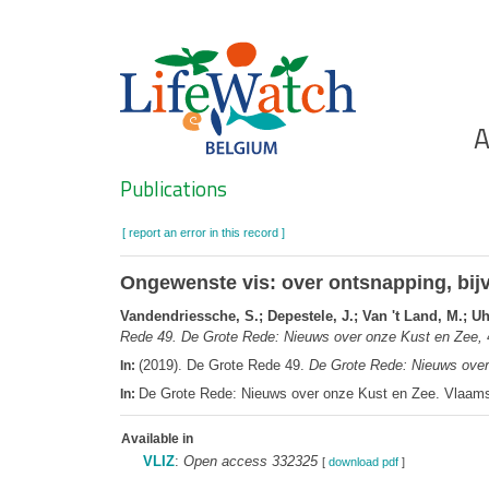
Skip
to
main
content
Ho
A
Search
Publications
[ report an error in this record ]
Ongewenste vis: over ontsnapping, bijv
Vandendriessche, S.; Depestele, J.; Van 't Land, M.; U
Rede 49. De Grote Rede: Nieuws over onze Kust en Zee,
4
(2019). De Grote Rede 49.
De Grote Rede: Nieuws over
In:
De Grote Rede: Nieuws over onze Kust en Zee. Vlaams
In:
Available in
VLIZ
:
Open access 332325
[
download pdf
]