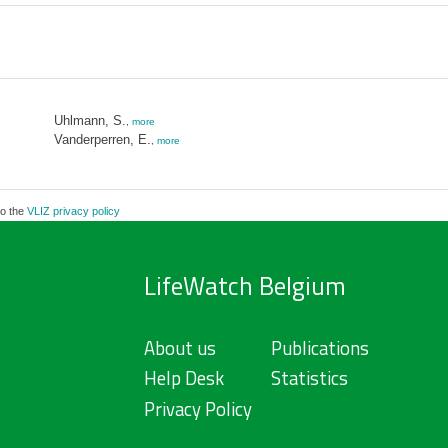
Uhlmann, S.
,
more
Vanderperren, E.
,
more
to the
VLIZ privacy policy
LifeWatch Belgium
About us
Publications
Help Desk
Statistics
Privacy Policy