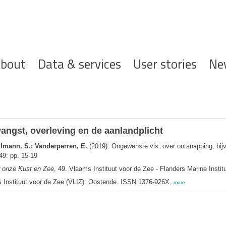
ofdnavigatie
bout
Data & services
User stories
Ne
angst, overleving en de aanlandplicht
hlmann, S.; Vanderperren, E.
(2019). Ongewenste vis: over ontsnapping, bijv
9: pp. 15-19
 onze Kust en Zee
, 49. Vlaams Instituut voor de Zee - Flanders Marine Insti
 Instituut voor de Zee (VLIZ): Oostende. ISSN 1376-926X,
more