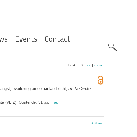
ws
Events
Contact
Zoeknavig
basket (0):
add
|
show
angst, overleving en de aanlandplicht,
in
:
De Grote
tute (VLIZ): Oostende. 31 pp.,
more
Authors