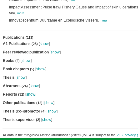
Impact Assessment Pulse trawl Fishery Cause and impact of skin ulcerations on
sea,
more
Innovatiecentrum Duurzame en Ecologische Visserij,
more
Publications
(113)
A1 Publications
[
show
]
(28)
Peer reviewed publication
[
show
]
Books
[
show
]
(4)
Book chapters
[
show
]
(5)
Thesis
[
show
]
Abstracts
[
show
]
(24)
Reports
[
show
]
(32)
Other publications
[
show
]
(12)
Thesis (co-)promotor
[
show
]
(4)
Thesis supervisor
[
show
]
(2)
All data in the
Integrated Marine Information System
(IMIS) is subject to the
VLIZ privacy po