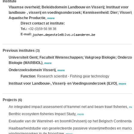
Institute
Vlaamse overheid; Beleidsdomein Landbouw en Visserij; Instituut voor
landbouw- , visserij en voedingsonderzoek; Kenniseenheid: Dier; Visserij
Aquatische Productie
,
more
Direct contact at institute:
Tel.:
+32-(0)59-56 98 38
E-mail:
Previous institutes
(3)
Universiteit Gent; Faculteit Wetenschappen; Vakgroep Biologie; Onderzo
Biologie (MARBIOL)
,
more
Onderzoeksdomein Visserij
,
more
Function
: Research scientist - Fishing gear technology
Instituut voor Landbouw-, Visserij- en Voedingsonderzoek (ILVO)
,
more
Projects
(6)
An integrated impact assessment of trammel net and beam trawl fisheries,
mor
Benthic ecosystem fisheries Impact Study,
more
Evaluatie van de Warrelnet- en boomKOrvisserij op het Belgisch Continentaal
Haalbaarheidstudie van geselecteerde passieve visserijmethodes en maricul
windmolenparken in de Noordzee,
more