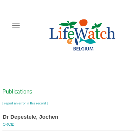
Skip
to
main
content
Hoofdnavigatie
Zoeknavigatie
Publications
[ report an error in this record ]
Dr Depestele, Jochen
ORCID