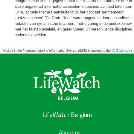
aangrenzende zee uitgegeven door het Vlaams Instituut voor de Zee 
Deze uitgave wil informatie aanbieden en opinies aan bod laten kom
i.v.m. actuele thema's aansluitend bij het concept 'geïntegreerd
kustzonebeheer'. 'De Grote Rede' wordt opgesteld door een zelfschri
redactie van dynamische krachten, met ervaring in de onderzoekswer
met het kustzonebeleid, en gerekruteerd uit verschillende disciplines
onderzoeksvelden.
All data in the
Integrated Marine Information System
(IMIS) is subject to the
VLIZ privacy po
LifeWatch Belgium
About us