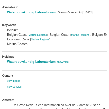
Available in
Waterbouwkundig Laboratorium
:
Nieuwsbrieven G
[115452]
Keywords
Belgium
Belgian Coast
; Belgian Coast
; Belgian Exc
[
Marine Regions
]
[
Marine Regions
]
Economic Zone
[
Marine Regions
]
Marine/Coastal
Holdings
Waterbouwkundig Laboratorium
show/hide
Content
view books
view articles
Abstract
'De Grote Rede' is een informatieblad over de Vlaamse kust en