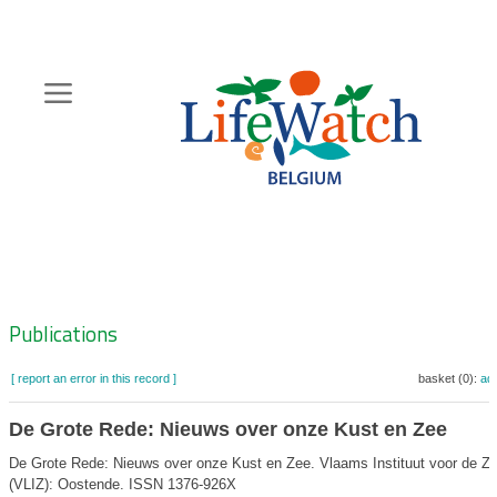
Skip
to
main
content
Hoofdnavigatie
Zoeknavigatie
Publications
[ report an error in this record ]
basket (0):
ad
De Grote Rede: Nieuws over onze Kust en Zee
De Grote Rede: Nieuws over onze Kust en Zee. Vlaams Instituut voor de Z
(VLIZ): Oostende. ISSN 1376-926X