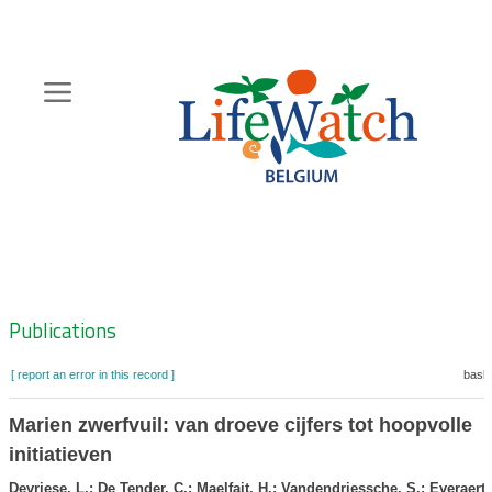
Skip
to
main
content
Hoofdnavigatie
Zoeknavigatie
Publications
[ report an error in this record ]
baske
Marien zwerfvuil: van droeve cijfers tot hoopvolle
initiatieven
Devriese, L.; De Tender, C.; Maelfait, H.; Vandendriessche, S.; Everaert,