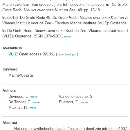
Marien zwerfvuil: van droeve cijfers tot hoopvolle initiatieven,
in
:
De Grote 
Grote Rede: Nieuws over onze Kust en Zee,
48: pp. 15-18
(2018). De Grote Rede 48.
De Grote Rede: Nieuws over onze Kust en Ze
In:
Vlaams Instituut voor de Zee - Flanders Marine Institute (VLIZ): Oostende. 
De Grote Rede: Nieuws over onze Kust en Zee. Vlaams Instituut voor de
In:
(VLIZ): Oostende. ISSN 1376-926X,
more
Available in
VLIZ
:
Open access 321061
[
download pdf
]
Keyword
Marine/Coastal
Authors
Devriese, L.
Vandendriessche, S.
,
more
De Tender, C.
Everaert, G.
,
more
,
more
Maelfait, H.
,
more
Abstract
Het eerste synthetische plastic (‘bakeliet’) deed zijn intrede in 1907,