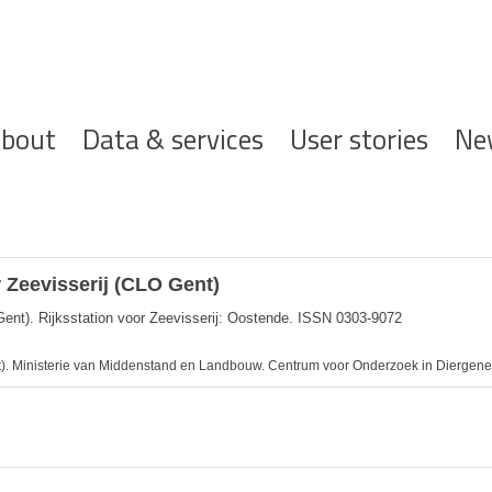
ofdnavigatie
bout
Data & services
User stories
Ne
 Zeevisserij (CLO Gent)
Gent). Rijksstation voor Zeevisserij: Oostende. ISSN 0303-9072
). Ministerie van Middenstand en Landbouw. Centrum voor Onderzoek in Diergene