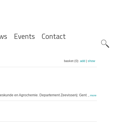
ws
Events
Contact
Zoeknavig
basket (0):
add
|
show
eskunde en Agrochemie. Departement Zeevisserij: Gent. ,
more