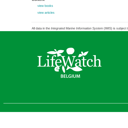
view books
view articles
All data in the
Integrated Marine Information System
(IMIS) is subject 