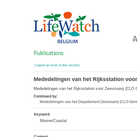
Skip
to
main
content
Ho
A
Search
Publications
[ report an error in this record ]
Mededelingen van het Rijksstation voor
Mededelingen van het Rijksstation voor Zeevisserij (CLO 
Continued by:
Mededelingen van het Departement Zeevisserij (CLO Gent
Keyword
Marine/Coastal
Content