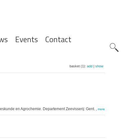
ws
Events
Contact
Zoeknavig
basket (1):
add
|
show
eskunde en Agrochemie. Departement Zeevisserij: Gent. ,
more