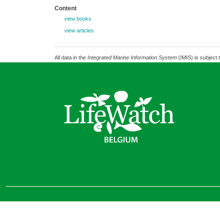
Content
view books
view articles
All data in the
Integrated Marine Information System
(IMIS) is subject 