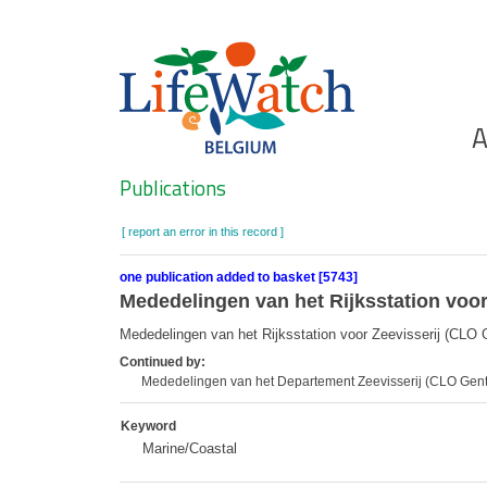
Skip
to
main
content
Ho
A
Search
Publications
[ report an error in this record ]
one publication added to basket [5743]
Mededelingen van het Rijksstation voor
Mededelingen van het Rijksstation voor Zeevisserij (CLO 
Continued by:
Mededelingen van het Departement Zeevisserij (CLO Gent
Keyword
Marine/Coastal