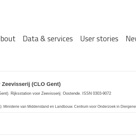
ofdnavigatie
bout
Data & services
User stories
Ne
 Zeevisserij (CLO Gent)
Gent). Rijksstation voor Zeevisserij: Oostende. ISSN 0303-9072
). Ministerie van Middenstand en Landbouw. Centrum voor Onderzoek in Diergene