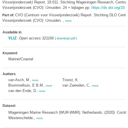
Visserijonderzoek) Report
, 18.011. Stichting Wageningen Research, Centru
Visserijonderzoek (CVO): IJmuiden. 24 + bijlagen pp.
https://dx.doi.org/10
CVO (Centrum voor Visserijonderzoek) Report. Stichting DLO Centr
Part of:
Visserijonderzoek (CVO): IJmuiden. ,
more
Available in
VLIZ
:
Open access 321166
[
download pdf
]
Keyword
Marine/Coastal
Authors
van Asch, M.
Troost, K.
,
more
Brummelhuis, E.B.M.
van Zweeden, C.
,
more
,
more
van den Ende, D.
,
more
Dataset
Wageningen Marine Research (WUR-WMR): Netherlands; (2020): Cockle
Westerschelde.,
more