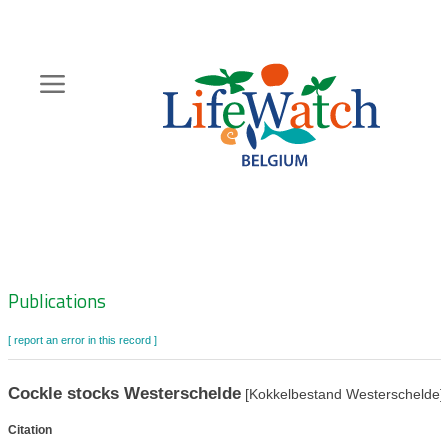
Skip
to
main
content
Hoofdnavigatie
Zoeknavigatie
Publications
[ report an error in this record ]
Cockle stocks Westerschelde
[Kokkelbestand Westerschelde]
Citation