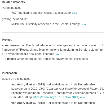
Related datasets
Parent dataset:
WOT monitoring shellfish stocks : coastal zone,
more
(Partly) included in:
MONEOS - Diversity of species in the Scheldt Estuary,
more
Project
: The ScheldeMonitor knowledge- and information system in the
SCHELDEMONITOR
framework of "Research and Monitoring long-term planning Scheldt estuary" (ph
6): development of a new portal interface,
more
Funding
Other federal public and semi-governmental institutions
Publication
Based on this dataset
van Asch, M.
et al.
(2019). Het kokkelbestand in de Nederlandse
kustwateren in 2019.
CVO (Centrum voor Visserijonderzoek) Report
, 19.0
Stichting Wageningen Research, Centrum voor Visserijonderzoek (CVO):
IJmuiden. 28 pp.
https://dx.doi.org/10.18174/497849
,
more
van Asch, M.
et al.
(2018). Het kokkelbestand in de Nederlandse