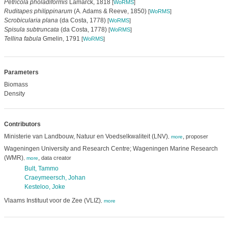
Petricola pholadiformis
Lamarck, 1818
[
WoRMS
]
Ruditapes philippinarum
(A. Adams & Reeve, 1850)
[
WoRMS
]
Scrobicularia plana
(da Costa, 1778)
[
WoRMS
]
Spisula subtruncata
(da Costa, 1778)
[
WoRMS
]
Tellina fabula
Gmelin, 1791
[
WoRMS
]
Parameters
Biomass
Density
Contributors
Ministerie van Landbouw, Natuur en Voedselkwaliteit (LNV)
,
proposer
,
more
Wageningen University and Research Centre; Wageningen Marine Research
(WMR)
,
data creator
,
more
Bult, Tammo
Craeymeersch, Johan
Kesteloo, Joke
Vlaams Instituut voor de Zee (VLIZ)
,
more