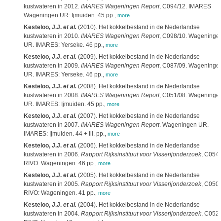
kustwateren in 2012.
IMARES Wageningen Report
, C094/12. IMARES
Wageningen UR: Ijmuiden. 45 pp.
,
more
Kesteloo, J.J.
et al.
(2010). Het kokkelbestand in de Nederlandse
kustwateren in 2010.
IMARES Wageningen Report
, C098/10. Wageninge
UR. IMARES: Yerseke. 46 pp.
,
more
Kesteloo, J.J.
et al.
(2009). Het kokkelbestand in de Nederlandse
kustwateren in 2009.
IMARES Wageningen Report
, C087/09. Wageninge
UR. IMARES: Yerseke. 46 pp.
,
more
Kesteloo, J.J.
et al.
(2008). Het kokkelbestand in de Nederlandse
kustwateren in 2008.
IMARES Wageningen Report
, C051/08. Wageninge
UR. IMARES: Ijmuiden. 45 pp.
,
more
Kesteloo, J.J.
et al.
(2007). Het kokkelbestand in de Nederlandse
kustwateren in 2007.
IMARES Wageningen Report
. Wageningen UR.
IMARES: Ijmuiden. 44 + ill. pp.
,
more
Kesteloo, J.J.
et al.
(2006). Het kokkelbestand in de Nederlandse
kustwateren in 2006.
Rapport Rijksinstituut voor Visserijonderzoek
, C054/
RIVO: Wageningen. 46 pp.
,
more
Kesteloo, J.J.
et al.
(2005). Het kokkelbestand in de Nederlandse
kustwateren in 2005.
Rapport Rijksinstituut voor Visserijonderzoek
, C050/
RIVO: Wageningen. 41 pp.
,
more
Kesteloo, J.J.
et al.
(2004). Het kokkelbestand in de Nederlandse
kustwateren in 2004.
Rapport Rijksinstituut voor Visserijonderzoek
, C052/