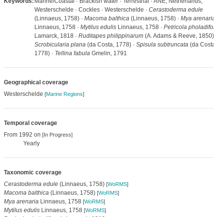
Keywords:
Marine/Coastal · Brackish water · Terrestrial · ANE, Netherlands,
Westerschelde · Cockles · Westerschelde ·
Cerastoderma edule
(Linnaeus, 1758) ·
Macoma balthica
(Linnaeus, 1758) ·
Mya arenaria
Linnaeus, 1758 ·
Mytilus edulis
Linnaeus, 1758 ·
Petricola pholadifor
Lamarck, 1818 ·
Ruditapes philippinarum
(A. Adams & Reeve, 1850) 
Scrobicularia plana
(da Costa, 1778) ·
Spisula subtruncata
(da Costa,
1778) ·
Tellina fabula
Gmelin, 1791
Geographical coverage
Westerschelde
[
Marine Regions
]
Temporal coverage
From 1992 on
[In Progress]
Yearly
Taxonomic coverage
Cerastoderma edule
(Linnaeus, 1758)
[
WoRMS
]
Macoma balthica
(Linnaeus, 1758)
[
WoRMS
]
Mya arenaria
Linnaeus, 1758
[
WoRMS
]
Mytilus edulis
Linnaeus, 1758
[
WoRMS
]