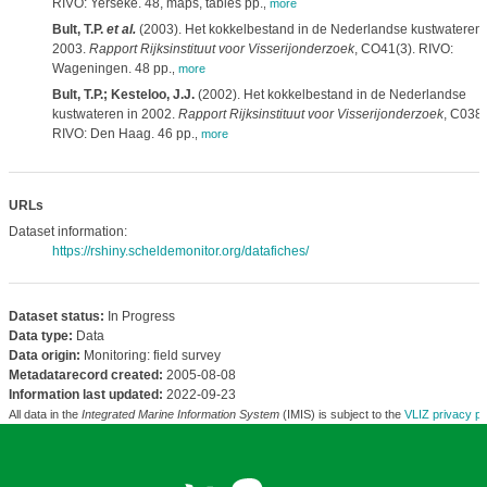
RIVO: Yerseke. 48, maps, tables pp.
,
more
Bult, T.P.
et al.
(2003). Het kokkelbestand in de Nederlandse kustwateren 
2003.
Rapport Rijksinstituut voor Visserijonderzoek
, CO41(3). RIVO:
Wageningen. 48 pp.
,
more
Bult, T.P.; Kesteloo, J.J.
(2002). Het kokkelbestand in de Nederlandse
kustwateren in 2002.
Rapport Rijksinstituut voor Visserijonderzoek
, C038/
RIVO: Den Haag. 46 pp.
,
more
URLs
Dataset information:
https://rshiny.scheldemonitor.org/datafiches/
Dataset status:
In Progress
Data type:
Data
Data origin:
Monitoring: field survey
Metadatarecord created:
2005-08-08
Information last updated:
2022-09-23
All data in the
Integrated Marine Information System
(IMIS) is subject to the
VLIZ privacy po