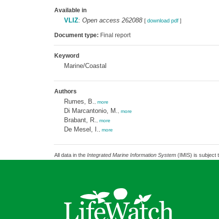
Available in
VLIZ
:
Open access 262088
[
download pdf
]
Document type:
Final report
Keyword
Marine/Coastal
Authors
Rumes, B.
,
more
Di Marcantonio, M.
,
more
Brabant, R.
,
more
De Mesel, I.
,
more
All data in the
Integrated Marine Information System
(IMIS) is subject 