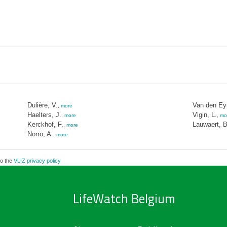
Dulière, V.
Van den Ey
,
more
Haelters, J.
Vigin, L.
,
more
,
mo
Kerckhof, F.
Lauwaert, B
,
more
Norro, A.
,
more
to the
VLIZ privacy policy
LifeWatch Belgium