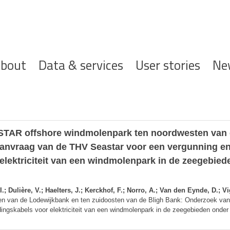
ofdnavigatie
bout
Data & services
User stories
Ne
ASTAR offshore windmolenpark ten noordwesten van 
anvraag van de THV Seastar voor een vergunning en
 elektriciteit van een windmolenpark in de zeegebi
; Dulière, V.; Haelters, J.; Kerckhof, F.; Norro, A.; Van den Eynde, D.; Vi
n van de Lodewijkbank en ten zuidoosten van de Bligh Bank: Onderzoek van
ndingskabels voor elektriciteit van een windmolenpark in de zeegebieden onde