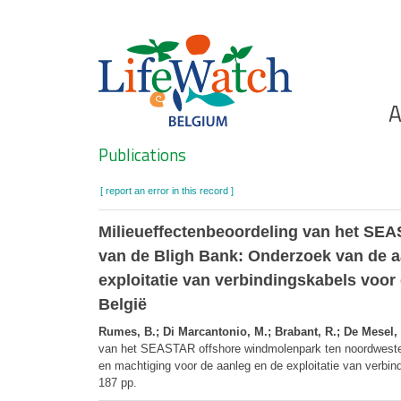
Skip
to
main
content
Ho
A
Search
Publications
[ report an error in this record ]
Milieueffectenbeoordeling van het SE
van de Bligh Bank: Onderzoek van de a
exploitatie van verbindingskabels voor
België
Rumes, B.; Di Marcantonio, M.; Brabant, R.; De Mesel, I.
van het SEASTAR offshore windmolenpark ten noordweste
en machtiging voor de aanleg en de exploitatie van verbi
187 pp.