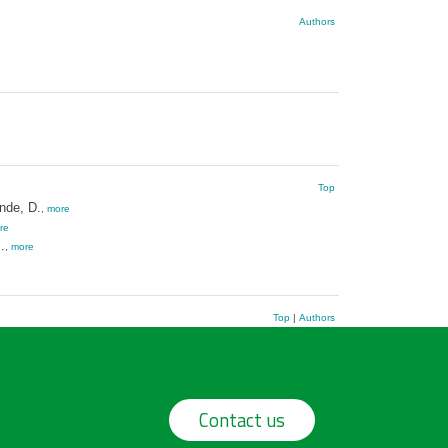
Authors
Top
nde, D.
,
more
re
.
,
more
Top
|
Authors
Contact us