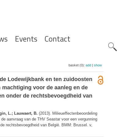
ws
Events
Contact
Zoeknavig
basket (0):
add
|
show
de Lodewijkbank en ten zuidoosten
 machtiging voor de aanleg en de
eden onder de rechtsbevoegdheid van
gin, L.; Lauwaert, B.
(2013). Milieueffectenbeoordeling
 de aanvraag van de THV Seastar voor een vergunning
r de rechtsbevoegdheid van België. BMM: Brussel. v,