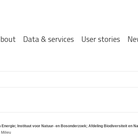
ofdnavigatie
bout
Data & services
User stories
Ne
nergie; Instituut voor Natuur- en Bosonderzoek; Afdeling Biodiversiteit en Nat
 Milieu