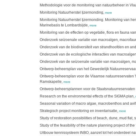
Methodologie voor de monitoring van natuurbeheer in Vl
Monitoring Natuurherstel Ijzermonding,
more
Monitoring Natuurherstel Ijzermonding. Monitoring van her
Marinebasis te Lombardsijde,
more
Monitoring van de effecten op vegetatie, flora en fauna v
Onderzoek seizoenale variatie van macroalgen, macrofaun
Onderzoek van de biodiversiteit van strandhoofden en an
Onderzoek van de ecologische interacties van macroalgen
Onderzoek van de seizoenale variatie van macroalgen, ma
Ontwerp-beheersplan van het Gewestelijk Natuurreservaat
Ontwerp-beheersplan voor de Vlaamse natuurreservaten 'De 
Ramskapelle,
more
Ontwerp-beheersplannen voor de Staatsnatuurreservaten 
Research on the environmental effects of the SIGMA plan,
Seasonal variation of macro algae, macrobenthos and avifa
Strategisch project monitoring en inventarisatie,
more
Study of restoration possibilities of beach, dune, mud flat,
Study of the feasibility of the nature planning project of th
Uitbouw kennissysteem INBO, aanzet tot het onderdeel na