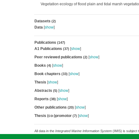
Vegetation ecology of flood plain and tidal marsh vegetatio
Datasets
(2)
Data
[
show
]
Publications
(147)
A1 Publications
[
show
]
(37)
Peer reviewed publications
[
show
]
(2)
Books
[
show
]
(4)
Book chapters
[
show
]
(33)
Thesis
[
show
]
Abstracts
[
show
]
(5)
Reports
[
show
]
(38)
Other publications
[
show
]
(20)
Thesis (co-)promotor
[
show
]
(7)
All data in the
Integrated Marine Information System
(IMIS) is subject 