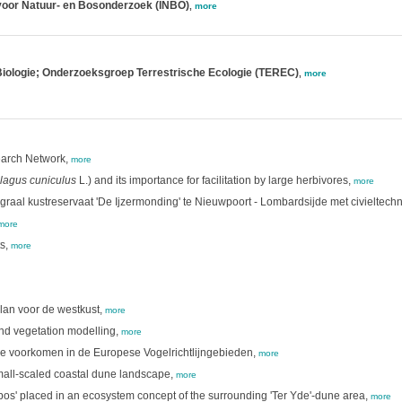
voor Natuur- en Bosonderzoek (INBO)
,
more
Biologie; Onderzoeksgroep Terrestrische Ecologie (TEREC)
,
more
earch Network,
more
lagus cuniculus
L.) and its importance for facilitation by large herbivores,
more
egraal kustreservaat 'De Ijzermonding' te Nieuwpoort - Lombardsijde met civieltech
more
ts,
more
lan voor de westkust,
more
nd vegetation modelling,
more
ie voorkomen in de Europese Vogelrichtlijngebieden,
more
small-scaled coastal dune landscape,
more
s' placed in an ecosystem concept of the surrounding 'Ter Yde'-dune area,
more