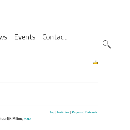
ws
Events
Contact
Zoeknavig
Top
|
Institutes
|
Projects
|
Datasets
uurlijk Milieu
,
more