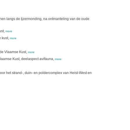
duinen langs de Ijzermonding, na ontmanteling van de oude
ust,
more
 kust,
more
 de Vlaamse Kust,
more
laamse Kust, deelaspect avifauna,
more
oor het strand-, duin- en poldercomplex van Heist-West en