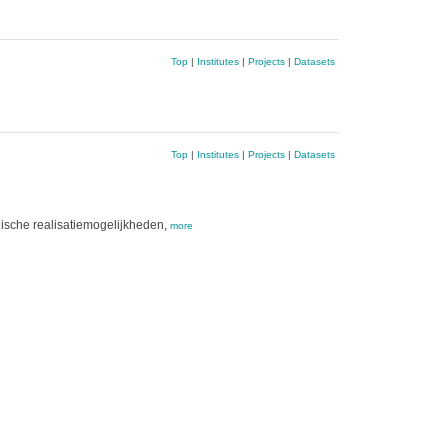
Top
|
Institutes
|
Projects
|
Datasets
Top
|
Institutes
|
Projects
|
Datasets
nische realisatiemogelijkheden,
more