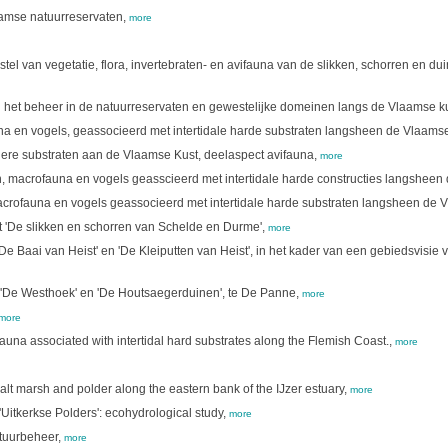
aamse natuurreservaten,
more
stel van vegetatie, flora, invertebraten- en avifauna van de slikken, schorren en 
an het beheer in de natuurreservaten en gewestelijke domeinen langs de Vlaamse k
a en vogels, geassocieerd met intertidale harde substraten langsheen de Vlaamse
dere substraten aan de Vlaamse Kust, deelaspect avifauna,
more
, macrofauna en vogels geasscieerd met intertidale harde constructies langsheen
crofauna en vogels geassocieerd met intertidale harde substraten langsheen de V
 'De slikken en schorren van Schelde en Durme',
more
Baai van Heist' en 'De Kleiputten van Heist', in het kader van een gebiedsvisie v
'De Westhoek' en 'De Houtsaegerduinen', te De Panne,
more
more
una associated with intertidal hard substrates along the Flemish Coast.,
more
 salt marsh and polder along the eastern bank of the IJzer estuary,
more
e 'Uitkerkse Polders': ecohydrological study,
more
tuurbeheer,
more