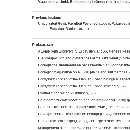
Vlaamse overheid; Beleidsdomein Omgeving; Instituut 
Previous institute
Universiteit Gent; Faculteit Wetenschappen; Vakgroep 
Function
: Senior Lecturer
Projects
(30)
A Long-Term Biodiversity, Ecosystem and Awareness Res
Diet composition and preferences of the wild rabbit (
Orycto
Ecologische streefbeeld en natuurherstelplan voor het int
Ecology of vegetation on alluvial plains and salt marches,
Ecosystem concept of the Flemish Coast: biological aspec
Ecosystem concept of the Flemish Coast: synthesis,
more
Evaluatie begrazing kustduinen,
more
Geïntegreerd Watervoorzienings- en natuurontwikkelingsp
General Environmental Impact Study (AMIS) : vegetation a
Gevulgariseerde fiches van de belangrijke vogelsoorten d
Habitat use and foraging strategy of large herbivores on 
Management plan of the State Nature Reserve 'Hannecartbo