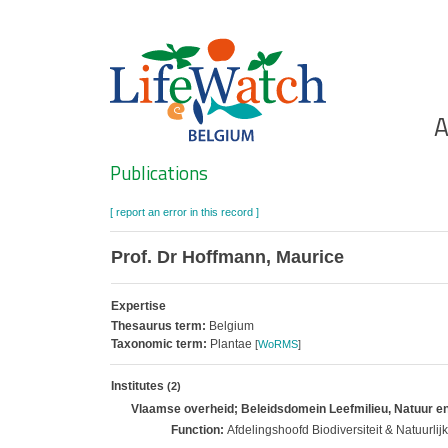
Skip
to
main
content
Ho
A
Search
Publications
[ report an error in this record ]
Prof. Dr Hoffmann, Maurice
Expertise
Thesaurus term:
Belgium
Taxonomic term:
Plantae
[
WoRMS
]
Institutes
(2)
Vlaamse overheid; Beleidsdomein Leefmilieu, Natuur en E
Function:
Afdelingshoofd Biodiversiteit & Natuurlijk