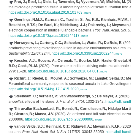
Fret, J.; Roef, L.; Diels, L.; Tavernier, S.; Vyverman, W.; Michiels, M.
(202
the microalga production strain: a laboratory and pilot scale cultivation test.
Al
https://dx.doi.org/10.1016/j.algal.2019.101763
,
more
Geerlings, N.M.J.; Karman, C.; Trashin, S.; As, K.S.; Kienhuis, M.V.M.;
Boschker, H.T.S.; De Wael, K.; Middelburg, J.J.; Polerecky, L.; Meysman, F.
electrical cooperation in multicellular cable bacteria.
Proc. Natl. Acad. Sci. U.
https://dx.doi.org/10.1073/pnas.1916244117
,
more
Herweyers, L.; Carteny, C.C.; Scheelen, L.; Watts, R.; Du Bois, E.
(2020)
products preventing microfiber pollution in aquatic environments as a result o
Sustainability 12(6)
: 2244.
https://dx.doi.org/10.3390/su12062244
,
more
Kessler, A.J.; Rogers, A.; Cyronak, T.; Bourke, M.F.; Hasler-Sheetal, H.
B.D.; Cook, P.L.M.
(2020). Pore water conditions driving calcium carbonate di
279
: 16-28.
https://dx.doi.org/10.1016/j.gca.2020.04.001
,
more
Richirt, J.; Riedel, B.; Mouret, A.; Schweizer, M.; Langlet; Seitaj, D.; M
Foraminiferal community response to seasonal anoxia in Lake Grevelingen (
https://dx.doi.org/10.5194/bg-17-1415-2020
,
more
Steendam, C.; Verhelst, P.; Van Wassenbergh, S.; De Meyer, J.
(2020). B
anguilla
): effects of life stage.
J. Fish Biol. 97(5)
: 1332-1342.
https://hdl.handl
Thiruvallur Eachambadi, R.; Bonné, R.; Cornelissen, R.; Hidalgo-Martin
R.; Cleuren, B.; Manca, J.V.
(2020). An ordered and fail‐safe electrical networ
2000006.
https://dx.doi.org/10.1002/adbi.202000006
,
more
van de Velde, S.J.; Reinhard, C.T.; Ridgwell, A.; Meysman, F.J.R.
(2020).
oceans.
Proc. Natl. Acad. Sci. U.S.A. 117(52)
: 33043-33050.
https://hdl.hand