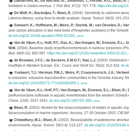
Zakhartsev, M.; De Wachter, B.; Johansen, T.; Portner, H.O.; Blust, R.
(2
limitation in
Gadus morhua
.
J. Fish Biol. 67(3)
: 767-778.
https://dx.doi.org/10
De Wolf, H.; Backeljau, T.; Blust, R.
(2004). Sensitivity to cadmium along a
Littorina littorea
, using time-to-death analysis.
Aquat. Toxicol. 66(3)
: 241-253.
Soetaert, K.; Hoffmann, M.; Meire, P.; Starink, M.; van Oevelen, D.; Van
and carbon allocation in two reed beds (
Phragmites australis
) in the Scheldt 
dx.doi.org/10.1016/j.aquabot.2004.02.001
,
more
Van de Vijver, K.I.; Hoff, P.T.; Das, K.; Van Dongen, W.; Esmans, E.L.; S
W.M.
(2004). Baseline study of perfluorochemicals in harbour porpoises (
Pho
Bull. 48(9-10)
: 992-997.
https://dx.doi.org/10.1016/j.marpolbul.2004.02.021
,
m
de Brouwer, J.F.C.; de Deckere, E.M.G.T.; Stal, L.J.
(2003). Distribution of
mudflats in Western Europe.
Est., Coast. and Shelf Sci. 56(2)
: 313-324.
dx.do
Ysebaert, T.J.; Herman, P.M.J.; Meire, P.; Craeymeersch, J.A.; Verbeek,
in estuaries: estuarine macrobenthic communities in the Schelde estuary, N
dx.doi.org/10.1016/S0272-7714(02)00359-1
,
more
Van de Vijver, K.I.; Hoff, P.T.; Van Dongen, W.; Esmans, E.L.; Blust, R.; 
perfluorooctane sulfonate in aquatic invertebrates from the western Scheldt 
Chem. 22(9)
: 2037-2041.
dx.doi.org/10.1897/02-385
,
more
Blust, R.
(2002). Models for the bioaccumulation of metals in aquatic org
bioaccumulation in marine organisms. Ancona, 27-30 October 2002. CIESM 
Chowdhury, M.J.; Blust, R.
(2002). Bioavailability of waterborne stronti
environments.
Aquat. Toxicol. 58(3-4)
: 215-227.
dx.doi.org/10.1016/S0166-4