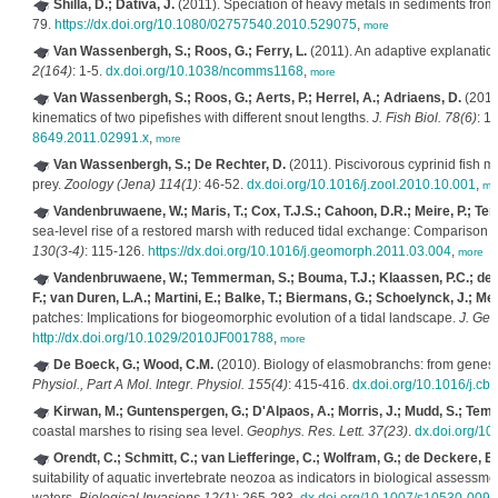
Shilla, D.; Dativa, J.
(2011). Speciation of heavy metals in sediments from
79.
https://dx.doi.org/10.1080/02757540.2010.529075
,
more
Van Wassenbergh, S.; Roos, G.; Ferry, L.
(2011). An adaptive explanation
2(164)
: 1-5.
dx.doi.org/10.1038/ncomms1168
,
more
Van Wassenbergh, S.; Roos, G.; Aerts, P.; Herrel, A.; Adriaens, D.
(2011)
kinematics of two pipefishes with different snout lengths.
J. Fish Biol. 78(6)
: 1
8649.2011.02991.x
,
more
Van Wassenbergh, S.; De Rechter, D.
(2011). Piscivorous cyprinid fish m
prey.
Zoology (Jena) 114(1)
: 46-52.
dx.doi.org/10.1016/j.zool.2010.10.001
,
mo
Vandenbruwaene, W.; Maris, T.; Cox, T.J.S.; Cahoon, D.R.; Meire, P.; T
sea-level rise of a restored marsh with reduced tidal exchange: Comparison wi
130(3-4)
: 115-126.
https://dx.doi.org/10.1016/j.geomorph.2011.03.004
,
more
Vandenbruwaene, W.; Temmerman, S.; Bouma, T.J.; Klaassen, P.C.; de Vri
F.; van Duren, L.A.; Martini, E.; Balke, T.; Biermans, G.; Schoelynck, J.; Meir
patches: Implications for biogeomorphic evolution of a tidal landscape.
J. Geo
http://dx.doi.org/10.1029/2010JF001788
,
more
De Boeck, G.; Wood, C.M.
(2010). Biology of elasmobranchs: from genes
Physiol., Part A Mol. Integr. Physiol. 155(4)
: 415-416.
dx.doi.org/10.1016/j.cb
Kirwan, M.; Guntenspergen, G.; D'Alpaos, A.; Morris, J.; Mudd, S.; Te
coastal marshes to rising sea level.
Geophys. Res. Lett. 37(23)
.
dx.doi.org/1
Orendt, C.; Schmitt, C.; van Liefferinge, C.; Wolfram, G.; de Deckere, E.
suitability of aquatic invertebrate neozoa as indicators in biological assessm