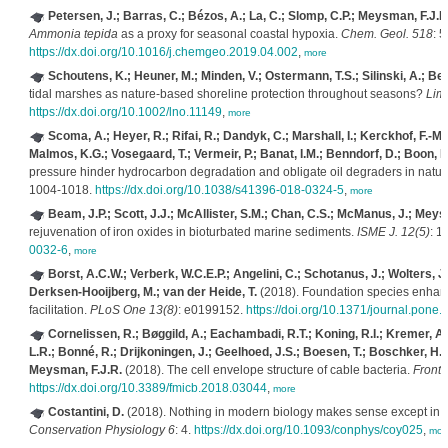
Petersen, J.; Barras, C.; Bézos, A.; La, C.; Slomp, C.P.; Meysman, F.J.R.
Ammonia tepida
as a proxy for seasonal coastal hypoxia.
Chem. Geol. 518
: 5
https://dx.doi.org/10.1016/j.chemgeo.2019.04.002
,
more
Schoutens, K.; Heuner, M.; Minden, V.; Ostermann, T.S.; Silinski, A.; Be
tidal marshes as nature-based shoreline protection throughout seasons?
Lim
https://dx.doi.org/10.1002/lno.11149
,
more
Scoma, A.; Heyer, R.; Rifai, R.; Dandyk, C.; Marshall, I.; Kerckhof, F.-M
Malmos, K.G.; Vosegaard, T.; Vermeir, P.; Banat, I.M.; Benndorf, D.; Boon, N
pressure hinder hydrocarbon degradation and obligate oil degraders in natu
1004-1018.
https://dx.doi.org/10.1038/s41396-018-0324-5
,
more
Beam, J.P.; Scott, J.J.; McAllister, S.M.; Chan, C.S.; McManus, J.; Mey
rejuvenation of iron oxides in bioturbated marine sediments.
ISME J. 12(5)
: 1
0032-6
,
more
Borst, A.C.W.; Verberk, W.C.E.P.; Angelini, C.; Schotanus, J.; Wolters, J
Derksen-Hooijberg, M.; van der Heide, T.
(2018). Foundation species enhanc
facilitation.
PLoS One 13(8)
: e0199152.
https://doi.org/10.1371/journal.pone
Cornelissen, R.; Bøggild, A.; Eachambadi, R.T.; Koning, R.I.; Kremer, A
L.R.; Bonné, R.; Drijkoningen, J.; Geelhoed, J.S.; Boesen, T.; Boschker, H.T.
Meysman, F.J.R.
(2018). The cell envelope structure of cable bacteria.
Front.
https://dx.doi.org/10.3389/fmicb.2018.03044
,
more
Costantini, D.
(2018). Nothing in modern biology makes sense except in the
Conservation Physiology 6
: 4.
https://dx.doi.org/10.1093/conphys/coy025
,
mor