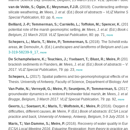
Marine Science Day. Bredene, Belgium, 13 March 2019. VLIZ Special Publica
van de Velde, S.; Ögün, E.; Meysman, F.J.R.
(2019). Counteracting anthrop
silicate weathering,
in
: Mees, J.
et al.
(Ed.)
Book of abstracts – VLIZ Marine S
Special Publication,
83: pp. 6,
more
Belliard, J.-P.; Temmerman, S.; Carniello, L.; Toffolon, M.; Spencer, K.
(2018)
potential role of the marsh geomorphic setting,
in
: Mees, J.
et al.
(Ed.)
Book of
Belgium, 21 March 2018. VLIZ Special Publication,
80: pp. 71,
more
Schepers, L.; Maris, T.; Meire, P.; Temmerman, S.
(2018). The Scheldt estuar
areas,
in
: Demoulin, A. (Ed.)
Landscapes and landforms of Belgium and Lux
3-319-58239-9_17
,
more
De Schamphelaere, K.; Teuchies, J.; Ysebaert, T.; Blust, R.; Meire, P.
(2017)
brackish sediments in Flanders,
in
: Mees, J.
et al.
(Ed.)
Book of abstracts – VL
2017. VLIZ Special Publication,
79: pp. 23,
more
Schepers, L.
(2017). Spatial patterns and bio-geomorphological effects of ve
Thesis. University of Antwerp, Faculty of Science, Department of Biology: Antwe
Van Putte, N.; Verreydt, G.; Meire, P.; Seuntjens, P.; Temmerman, S.
(2017). 
groundwater dynamics in a restored freshwater tidal marsh,
in
: Mees, J.
et al.
Brugge, Belgium, 3 March 2017. VLIZ Special Publication,
79: pp. 92,
more
Geerts, L.; Soetaert, K.; Maris, T.; Wolfstein, K.; Meire, P.
(2016). Oxygen def
difficulties, different causes,
in
: Meire, P. (Ed.)
Book of abstracts: ECSA Local M
practice and back, University of Antwerp, Antwerp, Belgium, 5-9 July 2016. VL
Maris, T.; Van Damme, S.; Meire, P.
(2016). Recovery of water quality in Eur
ECSA Local Meeting 2016. Estuarine Restoration: from theory to practice and 