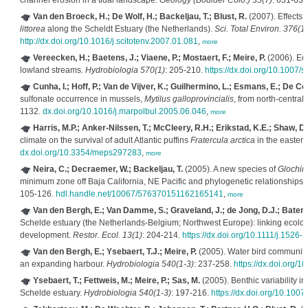
channel erosion in a tidal landscape.
Geology (Boulder Colo.) 35(7)
: 631-634
Van den Broeck, H.; De Wolf, H.; Backeljau, T.; Blust, R.
(2007). Effects 
littorea
along the Scheldt Estuary (the Netherlands).
Sci. Total Environ. 376(1-
http://dx.doi.org/10.1016/j.scitotenv.2007.01.081
,
more
Vereecken, H.; Baetens, J.; Viaene, P.; Mostaert, F.; Meire, P.
(2006). Eco
lowland streams.
Hydrobiologia 570(1)
: 205-210.
https://dx.doi.org/10.1007
Cunha, I.; Hoff, P.; Van de Vijver, K.; Guilhermino, L.; Esmans, E.; De Co
sulfonate occurrence in mussels,
Mytilus galloprovincialis
, from north-central
1132.
dx.doi.org/10.1016/j.marpolbul.2005.06.046
,
more
Harris, M.P.; Anker-Nilssen, T.; McCleery, R.H.; Erikstad, K.E.; Shaw, D.
climate on the survival of adult Atlantic puffins
Fratercula arctica
in the eastern
dx.doi.org/10.3354/meps297283
,
more
Neira, C.; Decraemer, W.; Backeljau, T.
(2005). A new species of
Glochi
minimum zone off Baja California, NE Pacific and phylogenetic relationships at
105-126.
hdl.handle.net/10067/576370151162165141
,
more
Van den Bergh, E.; Van Damme, S.; Graveland, J.; de Jong, D.J.; Baten, I
Schelde estuary (the Netherlands-Belgium; Northwest Europe): linking ecology, 
development.
Restor. Ecol. 13(1)
: 204-214.
https://dx.doi.org/10.1111/j.1526
Van den Bergh, E.; Ysebaert, T.J.; Meire, P.
(2005). Water bird communiti
an expanding harbour.
Hydrobiologia 540(1-3)
: 237-258.
https://dx.doi.org/
Ysebaert, T.; Fettweis, M.; Meire, P.; Sas, M.
(2005). Benthic variability in
Schelde estuary.
Hydrobiologia 540(1-3)
: 197-216.
https://dx.doi.org/10.100