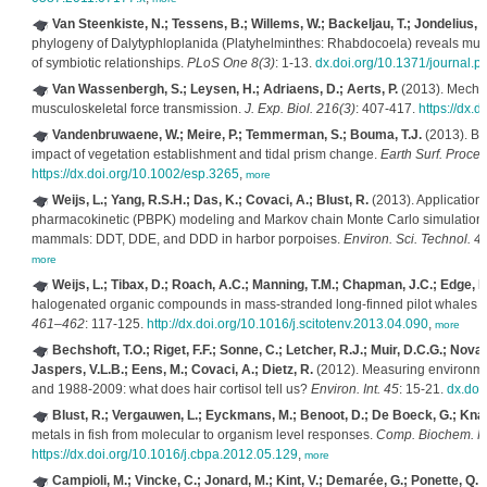
Van Steenkiste, N.; Tessens, B.; Willems, W.; Backeljau, T.; Jondelius, U.
phylogeny of Dalytyphloplanida (Platyhelminthes: Rhabdocoela) reveals mult
of symbiotic relationships.
PLoS One 8(3)
: 1-13.
dx.doi.org/10.1371/journal.
Van Wassenbergh, S.; Leysen, H.; Adriaens, D.; Aerts, P.
(2013). Mechan
musculoskeletal force transmission.
J. Exp. Biol. 216(3)
: 407-417.
https://dx.
Vandenbruwaene, W.; Meire, P.; Temmerman, S.; Bouma, T.J.
(2013). Bio
impact of vegetation establishment and tidal prism change.
Earth Surf. Proce
https://dx.doi.org/10.1002/esp.3265
,
more
Weijs, L.; Yang, R.S.H.; Das, K.; Covaci, A.; Blust, R.
(2013). Application
pharmacokinetic (PBPK) modeling and Markov chain Monte Carlo simulations to
mammals: DDT, DDE, and DDD in harbor porpoises.
Environ. Sci. Technol. 4
more
Weijs, L.; Tibax, D.; Roach, A.C.; Manning, T.M.; Chapman, J.C.; Edge, K.
halogenated organic compounds in mass-stranded long-finned pilot whales (
461–462
: 117-125.
http://dx.doi.org/10.1016/j.scitotenv.2013.04.090
,
more
Bechshoft, T.O.; Riget, F.F.; Sonne, C.; Letcher, R.J.; Muir, D.C.G.; Novak
Jaspers, V.L.B.; Eens, M.; Covaci, A.; Dietz, R.
(2012). Measuring environmen
and 1988-2009: what does hair cortisol tell us?
Environ. Int. 45
: 15-21.
dx.doi
Blust, R.; Vergauwen, L.; Eyckmans, M.; Benoot, D.; De Boeck, G.; Kna
metals in fish from molecular to organism level responses.
Comp. Biochem. Phys
https://dx.doi.org/10.1016/j.cbpa.2012.05.129
,
more
Campioli, M.; Vincke, C.; Jonard, M.; Kint, V.; Demarée, G.; Ponette, Q.
(