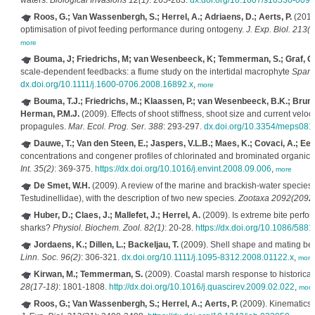
waters.
Biological Invasions 12(1)
: 265-283.
dx.doi.org/10.1007/s10530-009-
Roos, G.; Van Wassenbergh, S.; Herrel, A.; Adriaens, D.; Aerts, P.
(2010)
optimisation of pivot feeding performance during ontogeny.
J. Exp. Biol. 213(
more
Bouma, J; Friedrichs, M; van Wesenbeeck, K; Temmerman, S.; Graf, G
scale-dependent feedbacks: a flume study on the intertidal macrophyte
Sparti
dx.doi.org/10.1111/j.1600-0706.2008.16892.x
,
more
Bouma, T.J.; Friedrichs, M.; Klaassen, P.; van Wesenbeeck, B.K.; Brun,
Herman, P.M.J.
(2009). Effects of shoot stiffness, shoot size and current vel
propagules.
Mar. Ecol. Prog. Ser. 388
: 293-297.
dx.doi.org/10.3354/meps081
Dauwe, T.; Van den Steen, E.; Jaspers, V.L.B.; Maes, K.; Covaci, A.; Een
concentrations and congener profiles of chlorinated and brominated organic po
Int. 35(2)
: 369-375.
https://dx.doi.org/10.1016/j.envint.2008.09.006
,
more
De Smet, W.H.
(2009). A review of the marine and brackish-water species
Testudinellidae), with the description of two new species.
Zootaxa 2092(2092
Huber, D.; Claes, J.; Mallefet, J.; Herrel, A.
(2009). Is extreme bite perfo
sharks?
Physiol. Biochem. Zool. 82(1)
: 20-28.
https://dx.doi.org/10.1086/588
Jordaens, K.; Dillen, L.; Backeljau, T.
(2009). Shell shape and mating be
Linn. Soc. 96(2)
: 306-321.
dx.doi.org/10.1111/j.1095-8312.2008.01122.x
,
more
Kirwan, M.; Temmerman, S.
(2009). Coastal marsh response to historical 
28(17-18)
: 1801-1808.
http://dx.doi.org/10.1016/j.quascirev.2009.02.022
,
more
Roos, G.; Van Wassenbergh, S.; Herrel, A.; Aerts, P.
(2009). Kinematics 