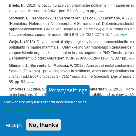
Briels, N.
(2013). Bioaccumulatie van organische polluenten in haaien en ro
Universiteit Antwerpen: Antwerpen. 91 + Bijlagen pp.,
more
Stoffelen, E.; Henderickx, H.; Vercauteren, T.; Lock, K.; Bosmans, R.
(2013)
(Hemiptera, Heteroptera: Nepomorpha & Gerromorpha): Determinatiesleutels, 
oppervlaktewantsen.
Fauna van België = Faune de Belgique = Fauna of Bel
Natuurwetenschappen: Brussel. ISBN 978-90-7324-227-2. 254 pp.,
more
Weijs, L.
(2013). Development of physiologically based pharmacokinetic model
pollutants in marine mammals = Ontwikkeling van fysiologisch gebaseerde f
vanpersistente organische polluenten in zeezoogdieren. PhD Thesis. Univers
Departement Biologie: Antwerpen. ISBN 978-90-5728-411-3 . iv, 327 pp.,
more
Mbugani, J.; Bervoets, L.; Mubiana, V.
(2012). A survey of metal contamination
Salaam (Tanzania) - prevailing levels in sediment, water and implications for
J.
et al.
(Ed.)
Book of abstracts - VLIZ Young Marine Scientists' Day. Brugge, 
55: pp. 53,
more
Privacy settings
Smolders, S.; Ides, S.; Plancke, Y.; Meire, P.; Temmerman, S.
(2012). Morpho
main functions of the Scheldt Estuary: safety, accessibility and ecology,
in
: Me
Marine Scientists' Day. Brugge, Belgium, 24 February 2012. VLIZ Special Publ
This website only uses strictly necessary cookies.
Smolders, S.; Ides, S.; Plancke, Y.; Meire, P.; Temmerman, S.
(2012). Estuar
Learn more in our privacy policy
story of the Scheldt estuary [POSTER]. Poster presentation. Department of Bio
pp.,
more
Accept
No, thanks
Wang, C.; Temmerman, S.
(2012). Does alternative stable states theory and cat
and vegetated marshes? University of Antwerp. Ecosystem Management Rese