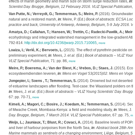
effects of marsh geometry and marsh size on storm surge reduction rates,
in
:
Scientist Day. Brugge, Belgium, 12 February 2016. VLIZ Special Publication,
7
Van Putte, N.; Verreydt, G.; Temmerman, S.; Meire, P.
(2016). Groundwater fl
natural and a restored marsh,
in
: Meire, P. (Ed.)
Book of abstracts: ECSA Local
practice and back, University of Antwerp, Antwerp, Belgium, 5-9 July 2016. VL
Amatya, D.; Callahan, T.; Hansen, W.; Trettin, C.; Radecki-Pawlik, A.; Meire,
ecohydrology and integrated watershed management in the low-gradient Atlan
792-814.
http://dx.doi.org/10.4236/jwarp.2015.710065
,
more
Loaiza, I.; Verlé, K.; Bervoets, L.
(2015). The effect of pyrethrin pesticide on 
preliminary experiment,
in
: Mees, J.
et al.
(Ed.)
Book of abstracts – VLIZ Young
VLIZ Special Publication,
71: pp. 86,
more
Meire, P.; Boerema, A.; Van der Biest, K.; Vrebos, D.; Staes, J.
(2015). Ecos
ecosysteemdiensten leveren,
in
:
Mens en Vogel 53(2015)02. Mens en Vogel,
Jongepier, I.; Soens , T.; Temmerman, S.
(2014). Drowned but not deserted. 
of estuarine landscapes after flooding. Test-case: the Waasland polders on th
in
: Mees, J.
et al.
(Ed.)
Book of abstracts – VLIZ Young Scientists’ Day. Brugge
67: pp. 70-71,
more
Kimeli, A.; Magori, C.; Bosire, J.; Koedam, N.; Temmerman, S.
(2014). Sedi
of Mwache Creek, Mombasa-Kenya: a field and modeling study,
in
: Mees, J.
e
Day. Brugge, Belgium, 7 March 2014. VLIZ Special Publication,
67: pp. 75,
mo
Weijs, L.; Jauniaux, T.; Blust, R.; Covaci, A.
(2014). Baseline levels of POPs
and liver of harbour porpoises from the North Sea,
in
:
Abstract book 28th Ann
Marine mammals as sentinels of a changing environment, Liège, Belgium, 5-9