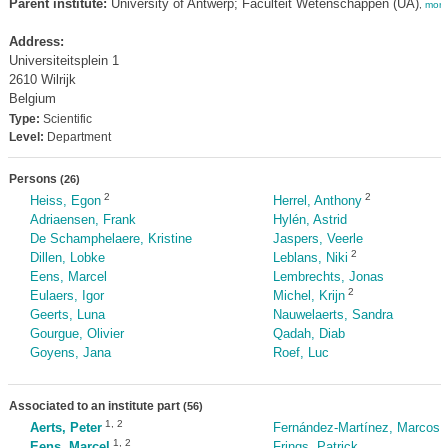
Parent institute:
University of Antwerp; Faculteit Wetenschappen (UA)
,
more
Address:
Universiteitsplein 1
2610 Wilrijk
Belgium
Type:
Scientific
Level:
Department
Persons
(26)
2
2
Heiss, Egon
Herrel, Anthony
Adriaensen, Frank
Hylén, Astrid
De Schamphelaere, Kristine
Jaspers, Veerle
2
Dillen, Lobke
Leblans, Niki
Eens, Marcel
Lembrechts, Jonas
2
Eulaers, Igor
Michel, Krijn
Geerts, Luna
Nauwelaerts, Sandra
Gourgue, Olivier
Qadah, Diab
Goyens, Jana
Roef, Luc
Associated to an institute part
(56)
1
,
2
Aerts, Peter
Fernández-Martínez, Marcos
1
,
2
Eens, Marcel
Frings, Patrick