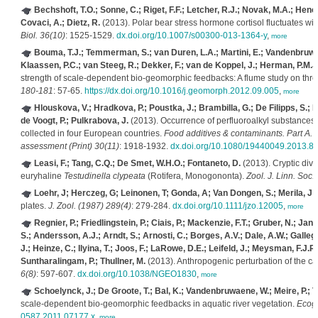
Bechshoft, T.O.; Sonne, C.; Riget, F.F.; Letcher, R.J.; Novak, M.A.; Hench
Covaci, A.; Dietz, R.
(2013). Polar bear stress hormone cortisol fluctuates with
Biol. 36(10)
: 1525-1529.
dx.doi.org/10.1007/s00300-013-1364-y
,
more
Bouma, T.J.; Temmerman, S.; van Duren, L.A.; Martini, E.; Vandenbruwae
Klaassen, P.C.; van Steeg, R.; Dekker, F.; van de Koppel, J.; Herman, P.M.J.
strength of scale-dependent bio-geomorphic feedbacks: A flume study on three
180-181
: 57-65.
https://dx.doi.org/10.1016/j.geomorph.2012.09.005
,
more
Hlouskova, V.; Hradkova, P.; Poustka, J.; Brambilla, G.; De Filipps, S.; D
de Voogt, P.; Pulkrabova, J.
(2013). Occurrence of perfluoroalkyl substances (
collected in four European countries.
Food additives & contaminants. Part A. C
assessment (Print) 30(11)
: 1918-1932.
dx.doi.org/10.1080/19440049.2013.8
Leasi, F.; Tang, C.Q.; De Smet, W.H.O.; Fontaneto, D.
(2013). Cryptic diver
euryhaline
Testudinella clypeata
(Rotifera, Monogononta).
Zool. J. Linn. Soc.
Loehr, J; Herczeg, G; Leinonen, T; Gonda, A; Van Dongen, S.; Merila, J
(
plates.
J. Zool. (1987) 289(4)
: 279-284.
dx.doi.org/10.1111/jzo.12005
,
more
Regnier, P.; Friedlingstein, P.; Ciais, P.; Mackenzie, F.T.; Gruber, N.; Ja
S.; Andersson, A.J.; Arndt, S.; Arnosti, C.; Borges, A.V.; Dale, A.W.; Galle
J.; Heinze, C.; Ilyina, T.; Joos, F.; LaRowe, D.E.; Leifeld, J.; Meysman, F.J
Suntharalingam, P.; Thullner, M.
(2013). Anthropogenic perturbation of the ca
6(8)
: 597-607.
dx.doi.org/10.1038/NGEO1830
,
more
Schoelynck, J.; De Groote, T.; Bal, K.; Vandenbruwaene, W.; Meire, P.
scale-dependent bio-geomorphic feedbacks in aquatic river vegetation.
Ecogr
0587.2011.07177.x
,
more