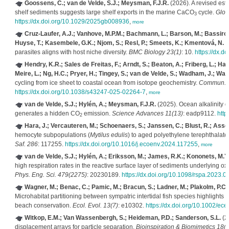
Goossens, C.; van de Velde, S.J.; Meysman, F.J.R.
(2026). A revised est
shelf sediments suggests large shelf exports in the marine CaCO
cycle.
Glob
3
https://dx.doi.org/10.1029/2025gb008936
,
more
Cruz-Laufer, A.J.; Vanhove, M.P.M.; Bachmann, L.; Barson, M.; Bassirou,
Huyse, T.; Kasembele, G.K.; Njom, S.; Resl, P.; Smeets, K.; Kmentová, N.
(
parasites aligns with host niche diversity.
BMC Biology 23(1)
: 10.
https://dx.
Hendry, K.R.; Sales de Freitas, F.; Arndt, S.; Beaton, A.; Friberg, L.; Ha
Meire, L.; Ng, H.C.; Pryer, H.; Tingey, S.; van de Velde, S.; Wadham, J.; Wa
cycling from ice sheet to coastal ocean from isotope geochemistry.
Commun. Ea
https://dx.doi.org/10.1038/s43247-025-02264-7
,
more
van de Velde, S.J.; Hylén, A.; Meysman, F.J.R.
(2025). Ocean alkalinity d
generates a hidden CO
emission.
Science Advances 11(13)
: eadp9112.
http
2
Hara, J.; Vercauteren, M.; Schoenaers, S.; Janssen, C.; Blust, R.; Asse
hemocyte subpopulations (
Mytilus edulis
) to aged polyethylene terephthalate
Saf. 286
: 117255.
https://dx.doi.org/10.1016/j.ecoenv.2024.117255
,
more
van de Velde, S.J.; Hylén, A.; Eriksson, M.; James, R.K.; Kononets, M.Y.;
high respiration rates in the reactive surface layer of sediments underlying o
Phys. Eng. Sci. 479(2275)
: 20230189.
https://dx.doi.org/10.1098/rspa.2023.0
Wagner, M.; Benac, C.; Pamic, M.; Bracun, S.; Ladner, M.; Plakolm, P.C.; 
Microhabitat partitioning between sympatric intertidal fish species highlights
beach conservation.
Ecol. Evol. 13(7)
: e10302.
https://dx.doi.org/10.1002/ec
Witkop, E.M.; Van Wassenbergh, S.; Heideman, P.D.; Sanderson, S.L.
(20
displacement arrays for particle separation.
Bioinspiration & Biomimetics 18(5