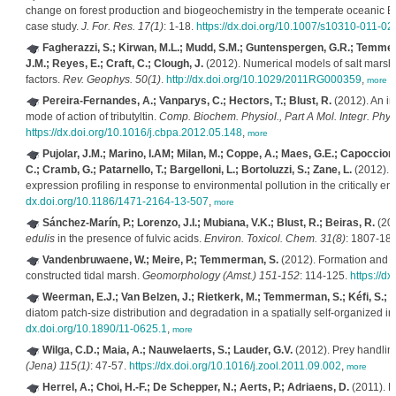
change on forest production and biogeochemistry in the temperate oceanic E
case study.
J. For. Res. 17(1)
: 1-18.
https://dx.doi.org/10.1007/s10310-011-02
Fagherazzi, S.; Kirwan, M.L.; Mudd, S.M.; Guntenspergen, G.R.; Temmer
J.M.; Reyes, E.; Craft, C.; Clough, J.
(2012). Numerical models of salt marsh 
factors.
Rev. Geophys. 50(1)
.
http://dx.doi.org/10.1029/2011RG000359
,
more
Pereira-Fernandes, A.; Vanparys, C.; Hectors, T.; Blust, R.
(2012). An in
mode of action of tributyltin.
Comp. Biochem. Physiol., Part A Mol. Integr. Phys
https://dx.doi.org/10.1016/j.cbpa.2012.05.148
,
more
Pujolar, J.M.; Marino, I.AM; Milan, M.; Coppe, A.; Maes, G.E.; Capoccioni, 
C.; Cramb, G.; Patarnello, T.; Bargelloni, L.; Bortoluzzi, S.; Zane, L.
(2012). S
expression profiling in response to environmental pollution in the critically
dx.doi.org/10.1186/1471-2164-13-507
,
more
Sánchez-Marín, P.; Lorenzo, J.I.; Mubiana, V.K.; Blust, R.; Beiras, R.
(201
edulis
in the presence of fulvic acids.
Environ. Toxicol. Chem. 31(8)
: 1807-18
Vandenbruwaene, W.; Meire, P.; Temmerman, S.
(2012). Formation and ev
constructed tidal marsh.
Geomorphology (Amst.) 151-152
: 114-125.
https://d
Weerman, E.J.; Van Belzen, J.; Rietkerk, M.; Temmerman, S.; Kéfi, S.; H
diatom patch-size distribution and degradation in a spatially self-organized i
dx.doi.org/10.1890/11-0625.1
,
more
Wilga, C.D.; Maia, A.; Nauwelaerts, S.; Lauder, G.V.
(2012). Prey handlin
(Jena) 115(1)
: 47-57.
https://dx.doi.org/10.1016/j.zool.2011.09.002
,
more
Herrel, A.; Choi, H.-F.; De Schepper, N.; Aerts, P.; Adriaens, D.
(2011). K