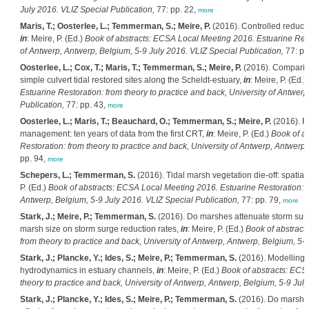
July 2016. VLIZ Special Publication,
77: pp. 22,
more
Maris, T.; Oosterlee, L.; Temmerman, S.; Meire, P.
(2016). Controlled reduced
in
: Meire, P. (Ed.)
Book of abstracts: ECSA Local Meeting 2016. Estuarine Resto
of Antwerp, Antwerp, Belgium, 5-9 July 2016. VLIZ Special Publication,
77: pp
Oosterlee, L.; Cox, T.; Maris, T.; Temmerman, S.; Meire, P.
(2016). Compariso
simple culvert tidal restored sites along the Scheldt-estuary,
in
: Meire, P. (Ed.)
Estuarine Restoration: from theory to practice and back, University of Antwer
Publication,
77: pp. 43,
more
Oosterlee, L.; Maris, T.; Beauchard, O.; Temmerman, S.; Meire, P.
(2016). Re
management: ten years of data from the first CRT,
in
: Meire, P. (Ed.)
Book of a
Restoration: from theory to practice and back, University of Antwerp, Antwerp,
pp. 94,
more
Schepers, L.; Temmerman, S.
(2016). Tidal marsh vegetation die-off: spat
P. (Ed.)
Book of abstracts: ECSA Local Meeting 2016. Estuarine Restoration: fr
Antwerp, Belgium, 5-9 July 2016. VLIZ Special Publication,
77: pp. 79,
more
Stark, J.; Meire, P.; Temmerman, S.
(2016). Do marshes attenuate storm surg
marsh size on storm surge reduction rates,
in
: Meire, P. (Ed.)
Book of abstract
from theory to practice and back, University of Antwerp, Antwerp, Belgium, 5-9
Stark, J.; Plancke, Y.; Ides, S.; Meire, P.; Temmerman, S.
(2016). Modelling th
hydrodynamics in estuary channels,
in
: Meire, P. (Ed.)
Book of abstracts: ECS
theory to practice and back, University of Antwerp, Antwerp, Belgium, 5-9 July
Stark, J.; Plancke, Y.; Ides, S.; Meire, P.; Temmerman, S.
(2016). Do marshes