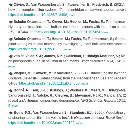
Olivier, D.; Van Wassenbergh, S.; Parmentier, E.; Frédérich, B.
(2021). U
how the complex biting system of Pomacentridae circumvents performance tr
https://hdl.handle.net/10.1086/713498
,
more
Schulte-Ostermann, T.; Kleyer, M.; Heuner, M.; Fuchs, E.; Temmerman, S
Hydrodynamics affect plant traits in estuarine ecotones with impact on carbon
259
: 107464.
https://dx.doi.org/10.1016/j.ecss.2021.107464
,
more
Schulte-Ostermann, T.; Heuner, M.; Fuchs, E.; Temmerman, S.; Schouten
plant strategies in tidal marshes by investigating plant traits and environment
https://dx.doi.org/10.1111/jvs.13038
,
more
van de Velde, S.J.; James, R.K.; Callebaut, I.; Hidalgo-Martinez, S.; Me
on phosphorus burial in salt marsh sediments.
Biogeosciences 18(4)
: 1451-
more
Wagner, M.; Kovacic, M.; Koblmüller, S.
(2021). Unravelling the taxonomy o
Gouania
(Teleostei: Gobiesocidae) from the Mediterranean Sea and redescrip
64-88.
https://hdl.handle.net/10.1111/jfb.14558
,
more
Bonné, R.; Hou, J.-L.; Hustings, J.; Wouters, K.; Meert, M.; Hidalgo-Martin
Vangronsveld, J.; Valcke, R.; Cleuren, B.; Meysman, F.J.R.; Manca, J.V.
(202
reveal an Arrhenius temperature dependence.
NPG Scientific Reports 10(1)
:
5
,
more
Boute, P.G.; Van Wassenbergh, S.; Stamhuis, E.J.
(2020). Modulating yaw
or steering caudal fin in the yellow boxfish (
Ostracion cubicus
).
Royal Society
https://hdl.handle.net/10.1098/rsos.200129
,
more