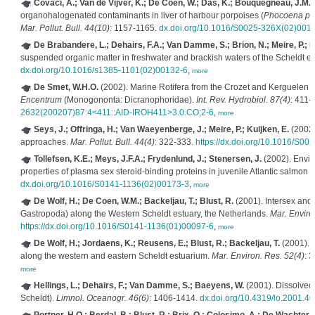
Covaci, A.; Van de Vijver, K.; De Coen, W.; Das, K.; Bouquegneau, J.M.; 
organohalogenated contaminants in liver of harbour porpoises (
Phocoena p
Mar. Pollut. Bull. 44(10)
: 1157-1165.
dx.doi.org/10.1016/S0025-326X(02)001
De Brabandere, L.; Dehairs, F.A.; Van Damme, S.; Brion, N.; Meire, P.; D
suspended organic matter in freshwater and brackish waters of the Scheldt es
dx.doi.org/10.1016/s1385-1101(02)00132-6
,
more
De Smet, W.H.O.
(2002). Marine Rotifera from the Crozet and Kerguelen Is
Encentrum
(Monogononta: Dicranophoridae).
Int. Rev. Hydrobiol. 87(4)
: 411-
2632(200207)87:4<411::AID-IROH411>3.0.CO;2-6
,
more
Seys, J.; Offringa, H.; Van Waeyenberge, J.; Meire, P.; Kuijken, E.
(2002)
approaches.
Mar. Pollut. Bull. 44(4)
: 322-333.
https://dx.doi.org/10.1016/S0
Tollefsen, K.E.; Meys, J.F.A.; Frydenlund, J.; Stenersen, J.
(2002). Envir
properties of plasma sex steroid-binding proteins in juvenile Atlantic salmon (
dx.doi.org/10.1016/S0141-1136(02)00173-3
,
more
De Wolf, H.; De Coen, W.M.; Backeljau, T.; Blust, R.
(2001). Intersex and s
Gastropoda) along the Western Scheldt estuary, the Netherlands.
Mar. Enviro
https://dx.doi.org/10.1016/S0141-1136(01)00097-6
,
more
De Wolf, H.; Jordaens, K.; Reusens, E.; Blust, R.; Backeljau, T.
(2001). E
along the western and eastern Scheldt estuarium.
Mar. Environ. Res. 52(4)
: 
more
Hellings, L.; Dehairs, F.; Van Damme, S.; Baeyens, W.
(2001). Dissolved 
Scheldt).
Limnol. Oceanogr. 46(6)
: 1406-1414.
dx.doi.org/10.4319/lo.2001.46