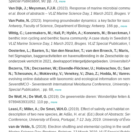
Special Publication,
90: pp. 73,
more
Van Dijk, J.; Meysman, F.J.R.
(2023). Response of marine microbial communit
et al.
Book of abstracts – VLIZ Marine Science Day, 1 March 2023, Bruges. VLI
Van Putte, N.
(2023). Improving groundwater dynamics: a key factor for success
Antwerp, Faculty of Science, Department of Biology: Antwerp. 166 pp.,
more
Wittig, C.; Leermakers, M.; Hall, P.; Hylén, A.; Kononets, M.; Braeckman, U.
benthic iron cycling and benthic fauna community: A case study in Swedish fj
VLIZ Marine Science Day, 1 March 2023, Bruges. VLIZ Special Publication,
90
Oosterlee, L.; Baeten, S.; Van den Neucker, T.; van den Broeck, T.; Maris, T.
het Sigmaplan, baggeractiviteiten en havenuitbreiding in de Zeeschelde op he
onderzoek verricht in 2021, deelrapport Intergetijdengebieden
. Universiteit 
Bezerra, T.N.; Decraemer, W.; Eisendle-Flöckner, U.; Holovachov, O.; Santiag
N.; Tchesunov, A.; Mokievsky, V.; Venekey, V.; Zhao, Z.; Hodda, M.; Vanreus
evolving online database with taxonomic and ecological information on nem
SeventIMCO - Seventeenth International Meiofauna Conference, University of É
Special Publication,
: pp. 68,
more
De Wolf, H.; De Wolf, G.
(2019). De gewervelde dieren: Wonderlijke feiten & 
9789463931052. 110 pp.,
more
Leasi, F.; Miller, A.; De Smet, W.H.O.
(2019). Effect of salinity and habitat on
description of two new species,
in
: Adão, H.
et al.
(Ed.)
Book of Abstracts: Se
Conference, University of Évora, Portugal, 7-12 July, 2019. University of Évora
van de Velde, S.
(2019). Electron shuttling and elemental cycling in the seafl­o