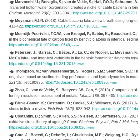
Marzocchi, U.; Bonaglia, S.; van de Velde, S.; Hall, P.O.J.; Schramm, A
Transient bottom water oxygenation creates a niche for cable bacteria in lon
Environ. Microbiol. 20(8)
: 3031-3041.
https://dx.doi.org/10.1111/1462-2920.1
Meysman, F.J.R.
(2018). Cable bacteria take a new breath using long-dist
411-422.
https://dx.doi.org/10.1016/j.tim.2017.10.011
,
more
Moerdijk-Poortvliet, T.C.W.; van Breugel, P.; Sabbe, K.; Beauchard, O.; S
in the biochemical fate of carbon fixed by benthic diatoms in intertidal sedime
https://dx.doi.org/10.1002/lno.10648
,
more
Petersen, J.; Barras, C.; Bézos, A.; La, C.; de Nooijer, L.; Meysman, F.J.
Mn∕Ca intra- and inter-test variability in the benthic foraminifer
Ammonia tepid
https://doi.org/10.5194/bg-15-331-2018
,
more
Thompson, M.; Van Wassenbergh, S.; Rogers, S.M.; Seamone, S.G.; Hig
negative impact on suction feeding performance and hydrodynamics in marin
221(19)
: jeb180935.
https://dx.doi.org/10.1242/jeb.180935
,
more
Zhou, C.; van de Velde, S.; Baeyens, W.; Gao, Y.
(2018). Comparison of Che
for high resolution assessment of metals.
Talanta 186
: 397-405.
https://dx.do
Birnie-Gauvin, K.; Costantini, D.; Cooke, S.J.; Willmore, W.G.
(2017). A c
stress in fish: a review.
Fish Fish. 18(5)
: 928-942.
https://dx.doi.org/10.1111/fa
Costantini, D.; Smith, S.; Killen, S.S.; Nielsen, J.; Steffensen, J.F.
(2017).
oxidative stress theory of ageing?
Comp. Biochem. Physiol., Part A Mol. Integr
https://dx.doi.org/10.1016/j.cbpa.2016.09.026
,
more
Cote, J.; Bocedi, G.; Debeffe, L.; Chudzinska, M.E.; Weigang, H.C.; Dyth