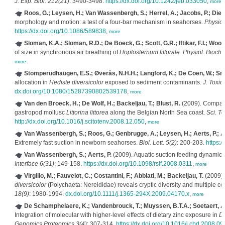
J. Exp. Biol. 212(21)
: 3490-3498.
https://dx.doi.org/10.1242/jeb.033050
,
more
Roos, G.; Leysen, H.; Van Wassenbergh, S.; Herrel, A.; Jacobs, P.; Dieric
morphology and motion: a test of a four-bar mechanism in seahorses.
Physiol
https://dx.doi.org/10.1086/589838
,
more
Sloman, K.A.; Sloman, R.D.; De Boeck, G.; Scott, G.R.; Iftikar, F.I.; Wood,
of size in synchronous air breathing of
Hoplosternum littorale
.
Physiol. Bioche
more
Stomperudhaugen, E.S.; Øverås, N.H.H.; Langford, K.; De Coen, W.; Smo
allocation in
Hediste diversicolor
exposed to sediment contaminants.
J. Toxic
dx.doi.org/10.1080/15287390802539178
,
more
Van den Broeck, H.; De Wolf, H.; Backeljau, T.; Blust, R.
(2009). Compara
gastropod mollusc
Littorina littorea
along the Belgian North Sea coast.
Sci. To
http://dx.doi.org/10.1016/j.scitotenv.2008.12.050
,
more
Van Wassenbergh, S.; Roos, G.; Genbrugge, A.; Leysen, H.; Aerts, P.; Ad
Extremely fast suction in newborn seahorses.
Biol. Lett. 5(2)
: 200-203.
https:/
Van Wassenbergh, S.; Aerts, P.
(2009). Aquatic suction feeding dynamics
Interface 6(31)
: 149-158.
https://dx.doi.org/10.1098/rsif.2008.0311
,
more
Virgilio, M.; Fauvelot, C.; Costantini, F.; Abbiati, M.; Backeljau, T.
(2009).
diversicolor
(Polychaeta: Nereididae) reveals cryptic diversity and multiple col
18(9)
: 1980-1994.
dx.doi.org/10.1111/j.1365-294X.2009.04170.x
,
more
De Schamphelaere, K.; Vandenbrouck, T.; Muyssen, B.T.A.; Soetaert, A.
Integration of molecular with higher-level effects of dietary zinc exposure in
D
Genomics Proteomics 3(4)
: 307-314.
https://dx.doi.org/10.1016/j.cbd.2008.09