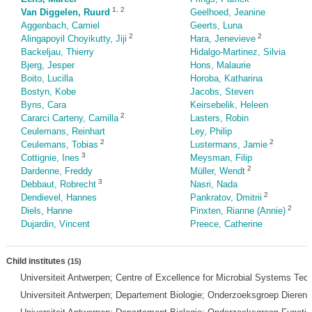
1
,
2
Van Diggelen, Ruurd
Geelhoed, Jeanine
Aggenbach, Camiel
Geerts, Luna
2
2
Alingapoyil Choyikutty, Jiji
Hara, Jenevieve
Backeljau, Thierry
Hidalgo-Martinez, Silvia
Bjerg, Jesper
Hons, Malaurie
Boito, Lucilla
Horoba, Katharina
Bostyn, Kobe
Jacobs, Steven
Byns, Cara
Keirsebelik, Heleen
2
Cararci Carteny, Camilla
Lasters, Robin
Ceulemans, Reinhart
Ley, Philip
2
2
Ceulemans, Tobias
Lustermans, Jamie
3
Cottignie, Ines
Meysman, Filip
2
Dardenne, Freddy
Müller, Wendt
3
Debbaut, Robrecht
Nasri, Nada
2
Dendievel, Hannes
Pankratov, Dmitrii
2
Diels, Hanne
Pinxten, Rianne (Annie)
Dujardin, Vincent
Preece, Catherine
Child institutes
(15)
Universiteit Antwerpen; Centre of Excellence for Microbial Systems Te
Universiteit Antwerpen; Departement Biologie; Onderzoeksgroep Dierene