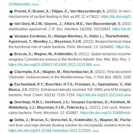
3190/acea0e
,
more
Provini, P.; Brunet, A.; Filippo, A.; Van Wassenbergh, S.
(2022). In vivo i
mechanisms of suction feeding in fish.
eLIFE 11
: e73621.
https://dx.doi.org/1
Van Gorp, M.J.W.; Goyens, J.; Alfaro, M.E.; Van Wassenbergh, S.
(2022).
stabilization against roll.
J. R. Soc. Interface 19(189)
: 20210942.
https://dx.do
Vasquez-Cardenas, D.; Hidalgo-Martinez, S.; Hulst, L.; Thorleifsdottir, T.
Agustsson, T.; Moodley, L.; Meysman, F.J.R.
(2022). Biogeochemical impacts 
the functional role of cable bacteria.
Front. Microbiol. 13
: 1034401.
https://dx
Bracun, S.; Wagner, M.; Koblmüller, S.
(2021). Spatio-temporal occurrence
seagrass
Cymodocea nodosa
in the Northern Adriatic Sea.
Mar. Biol. Res. 17
https://dx.doi.org/10.1080/17451000.2021.2015389
,
more
Charmpila, E.A.; Wagner, M.; Reichenbacher, B.
(2021). First documentati
(Teleostei: Gobiesocidae) in the Mediterranean Sea.
J. Fish Biol. 98(5)
: 1450
Eachambadi, R.T.; Boschker, H.T.S.; Franquet, A.; Spampinato, V.; Hidal
Manca, J.V.
(2021). Enhanced laterally resolved ToF-SIMS and AFM imaging of 
bacteria.
Anal. Chem. 93(19)
: 7226-7234.
https://dx.doi.org/10.1021/acs.an
Geerlings, N.M.J.; Geelhoed, J.S.; Vasquez-Cardenas, D.; Kienhuis, M.V.
Middelburg, J.J.; Meysman, F.J.R.; Polerecky, L.
(2021). Cell cycle, filament
cable bacteria.
Front. Microbiol. 12
: 620807.
https://dx.doi.org/10.3389/fmicb
Gohla, J.; Bracun, S.; Gretschel, G.; Koblmüller, S.; Wagner, M.; Pacher,
non-toxic and high-density floating solution for microplastic isolation from b
https://dx.doi.org/10.1016/j.marpolbul.2021.112618
,
more