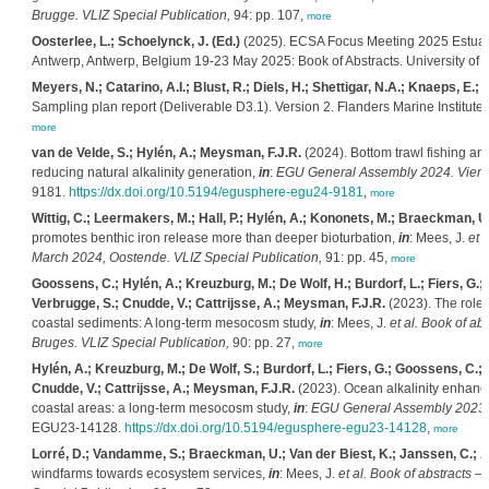
Brugge. VLIZ Special Publication,
94: pp. 107,
more
Oosterlee, L.; Schoelynck, J. (Ed.)
(2025). ECSA Focus Meeting 2025 Estuarine
Antwerp, Antwerp, Belgium 19-23 May 2025: Book of Abstracts. University of An
Meyers, N.; Catarino, A.I.; Blust, R.; Diels, H.; Shettigar, N.A.; Knaeps, E.;
Sampling plan report (Deliverable D3.1). Version 2. Flanders Marine Institute
more
van de Velde, S.; Hylén, A.; Meysman, F.J.R.
(2024). Bottom trawl fishing a
reducing natural alkalinity generation,
in
:
EGU General Assembly 2024. Vienna,
9181.
https://dx.doi.org/10.5194/egusphere-egu24-9181
,
more
Wittig, C.; Leermakers, M.; Hall, P.; Hylén, A.; Kononets, M.; Braeckman, U.
promotes benthic iron release more than deeper bioturbation,
in
: Mees, J.
et a
March 2024, Oostende. VLIZ Special Publication,
91: pp. 45,
more
Goossens, C.; Hylén, A.; Kreuzburg, M.; De Wolf, H.; Burdorf, L.; Fiers, G.; 
Verbrugge, S.; Cnudde, V.; Cattrijsse, A.; Meysman, F.J.R.
(2023). The role 
coastal sediments: A long-term mesocosm study,
in
: Mees, J.
et al.
Book of abs
Bruges. VLIZ Special Publication,
90: pp. 27,
more
Hylén, A.; Kreuzburg, M.; De Wolf, S.; Burdorf, L.; Fiers, G.; Goossens, C.;
Cnudde, V.; Cattrijsse, A.; Meysman, F.J.R.
(2023). Ocean alkalinity enhanc
coastal areas: a long-term mesocosm study,
in
:
EGU General Assembly 2023. V
EGU23-14128.
https://dx.doi.org/10.5194/egusphere-egu23-14128
,
more
Lorré, D.; Vandamme, S.; Braeckman, U.; Van der Biest, K.; Janssen, C.; 
windfarms towards ecosystem services,
in
: Mees, J.
et al.
Book of abstracts –