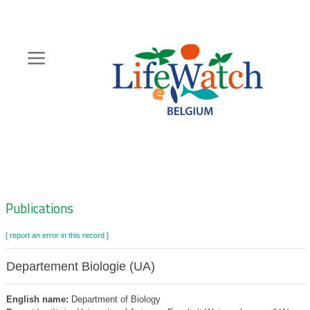
Skip
to
main
content
Hoofdnavigatie
Zoeknavigatie
Publications
[ report an error in this record ]
Departement Biologie (UA)
English name:
Department of Biology