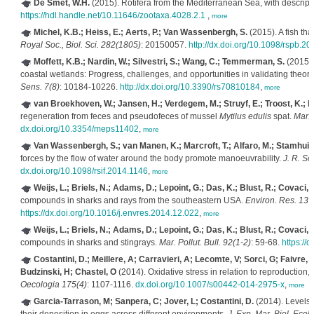
De Smet, W.H.
(2015). Rotifera from the Mediterranean Sea, with descript
https://hdl.handle.net/10.11646/zootaxa.4028.2.1
,
more
Michel, K.B.; Heiss, E.; Aerts, P.; Van Wassenbergh, S.
(2015). A fish th
Royal Soc., Biol. Sci. 282(1805)
: 20150057.
http://dx.doi.org/10.1098/rspb.2
Moffett, K.B.; Nardin, W.; Silvestri, S.; Wang, C.; Temmerman, S.
(2015). 
coastal wetlands: Progress, challenges, and opportunities in validating theo
Sens. 7(8)
: 10184-10226.
http://dx.doi.org/10.3390/rs70810184
,
more
van Broekhoven, W.; Jansen, H.; Verdegem, M.; Struyf, E.; Troost, K.; 
regeneration from feces and pseudofeces of mussel
Mytilus edulis
spat.
Mar. 
dx.doi.org/10.3354/meps11402
,
more
Van Wassenbergh, S.; van Manen, K.; Marcroft, T.; Alfaro, M.; Stamhuis,
forces by the flow of water around the body promote manoeuvrability.
J. R. So
dx.doi.org/10.1098/rsif.2014.1146
,
more
Weijs, L.; Briels, N.; Adams, D.; Lepoint, G.; Das, K.; Blust, R.; Covaci, 
compounds in sharks and rays from the southeastern USA.
Environ. Res. 137
https://dx.doi.org/10.1016/j.envres.2014.12.022
,
more
Weijs, L.; Briels, N.; Adams, D.; Lepoint, G.; Das, K.; Blust, R.; Covaci, 
compounds in sharks and stingrays.
Mar. Pollut. Bull. 92(1-2)
: 59-68.
https://
Costantini, D.; Meillere, A; Carravieri, A; Lecomte, V; Sorci, G; Faivre
Budzinski, H; Chastel, O
(2014). Oxidative stress in relation to reproduction
Oecologia 175(4)
: 1107-1116.
dx.doi.org/10.1007/s00442-014-2975-x
,
more
Garcia-Tarrason, M; Sanpera, C; Jover, L; Costantini, D.
(2014). Levels 