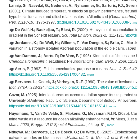
Portner, H.O.; Berdal, B.; Blust, R.; Brix, O.; Colosimo, A.; De Wachter, B
Lannig, G.; Naevdal, G.; Nedenes, A.; Nyhammer, G.; Sartoris, F.J.; Serendero
(2001). Climate induced temperature effects on growth performance, fecundity
hypothesis for cause and effect relationships in Atlantic cod (
Gadus morhua
) 
Res. 21(18-19)
: 1975-1997.
dx.doi.org/10.1016/S0278-4343(01)00038-3
,
mor
De Wolf, H.; Backeljau, T.; Blust, R.
(2000). Heavy metal accumulation in 
gradient in the Scheldt estuary.
Sci. Total Environ. 262(1-2)
: 111-121.
http://d
Jordaens, K.; De Wolf, H.; Willems, T.; Van Dongen, S.; Brito, C.; Martins
variation in a strongly isolated Azorean population of the edible calm,
Tapes d
Van Damme, J.; Aerts, P.; De Vree, F.
(1995). Kinematics of the escape h
Chelodina longicollis
(Testudines: Pleurodira: Chelidae).
Belg. J. Zool. 125(1)
Aerts, P.
(1992). Fish biomechanics: purpose or means.
Neth. J. Zool. 42(
https://dx.doi.org/10.1163/156854291X00432
,
more
Bervoets, L.; Coeck, J.; Verheyen, R.-F.
(1990). The value of lowland river
Biol. 37(sA)
: 223-224.
https://dx.doi.org/10.1111/j.1095-8649.1990.tb05045.x
,
Gazor, M.
(2025). Intertidal areas as accommodation space for suspended sed
University of Antwerp, Faculty of Science, Department of Biology: Antwerpen. x
https://dx.doi.org/10.63028/10067/2153440151162165141
,
more
Huysmans, T.; Van De Velde, S.; Flipkens, G.; Meysman, F.J.R.
(2025). Can 
mine waste as a resource for ocean alkalinity enhancement,
in
: Mees, J.
et al.
March 2025, Brugge. VLIZ Special Publication,
94: pp. 81,
more
Ndugwa, M.; Bervoets, L.; De Boeck, G.; De Witte, B.
(2025). Ecotoxicologica
galvanic anodes on blue mussels
Mytilus edulis
,
in
: Mees, J.
et al.
Book of ab