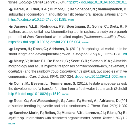
fishes.
Zoology (Jena) 114(2)
: 78-84.
https://dx.doi.org/10.1016/j.zool.2010.1
Herrel, A.; Choi, H.-F.; Dumont, E.; De Schepper, N.; Vanhooydonck, B.; 
subsurface locomotion in anguilliform fish: behavioral specializations and me
https://dx.doi.org/10.1242/jeb.051185
,
more
Jaspers, V.L.B.; Rodriguez, F.S.; Boertmann, D.; Sonne, C.; Dietz, R.; 
feathers as a potential new biomonitoring tool in raptors: a study on organoh
preen oil of West Greenland white-tailed eagles (
Haliaeetus albicilla
).
Environ.
https://dx.doi.org/10.1016/j.envint.2011.06.004
,
more
Leysen, H.; Roos, G.; Adriaens, D.
(2011). Morphological variation in hea
snout length and developmental growth.
J. Morphol. 272(10)
: 1259-1270.
htt
Matey, V.; Iftikar, F.I.; De Boeck, G.; Scott, G.R.; Sloman, K.A.; Almeida-V
morphology and acute hypoxia: responses of mitochondria-rich, pavement, an
ocellatus
) and the rainbow trout (
Oncorhynchus mykiss
), two species with ve
compromise.
Can. J. Zool. 89(4)
: 307-324.
dx.doi.org/10.1139/Z11-002
,
more
Ooms, M.; Beyens, L.; Temmerman, S.
(2011). Testate amoebae as estuar
the development of a transfer function from a freshwater tidal marsh (Scheldt 
http://dx.doi.org/10.1002/jqs.1510
,
more
Roos, G.; Van Wassenbergh, S.; Aerts, P.; Herrel, A.; Adriaens, D.
(2011
of suction feeding in juvenile and adult seahorses.
J. Theor. Biol. 269(1)
: 307
Sánchez-Marín, P.; Bellas, J.; Mubiana, V.K.; Lorenzo, J.I.; Blust, R.; Bei
Mytilus
sp. Interactions with dissolved organic matter.
Aquat. Toxicol. 102(1-2)
more