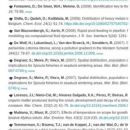
Fontaneto, D.; De Smet, W.H.; Melone, G.
(2008). Identification key to th
16
: 75-99,
more
Shilla, D.; Qadah, D.; Kalibbala, M.
(2008). Distribution of heavy metals in 
Belgium.
Chem. Ecol. 24(1)
: 61-74.
https://dx.doi.org/10.1080/02757540701
Van Wassenbergh, S.; Aerts, P.
(2008). Rapid pivot feeding in pipefish: f
modelling via computational fluid dynamics.
J. R. Soc. Interface 5(28)
: 1291-
De Wolf, H.; Lukambuzi, L.; Van den Broeck, H.; Smolders, R.
(2007). Sp
periwinkle
Littorina littorea
, along a pollution gradient in the Western Scheldt
344(1)
: 78-87.
dx.doi.org/10.1016/j.jembe.2006.12.009
,
more
Degraer, S.; Meire, P.; Vincx, M.
(2007). Spatial distribution, population d
implications for
Spisula
fisheries in seaduck wintering areas.
Mar. Biol. (Berl.
007-0740-y
,
more
Degraer, S.; Meire, P.; Vincx, M.
(2007). Spatial distribution, population d
implications for
Spisula
fisheries in seaduck wintering areas.
Mar. Biol. (Berl.
0740-y
,
more
Lorenzo, J.I.; Nieto-Cid, M.; Alvarez-Salgado, X.A.; Perez, P.; Beiras, R.
organic matter produced during the onset, development and decay of a simul
costatum
.
Mar. Chem. 103(1-2)
: 61-75.
dx.doi.org/10.1016/j.marchem.2006.0
Mubiana, V.; Blust, R.
(2007). Effects of temperature on scope for growth
bivalve
Mytilus edulis
.
Mar. Environ. Res. 63(3)
: 219-235.
dx.doi.org/10.1016
Temmerman, S.; Bouma, T.J.; van de Koppel, J.; van der Wal, D.; de Vri