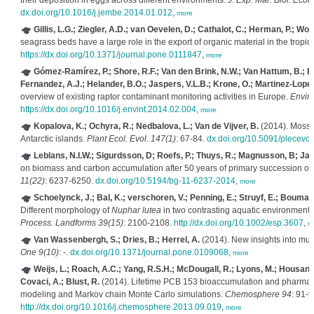
their deposition in eggs across different environments.
J. Exp. Mar. Biol. Ecol.
dx.doi.org/10.1016/j.jembe.2014.01.012
,
more
Gillis, L.G.; Ziegler, A.D.; van Oevelen, D.; Cathalot, C.; Herman, P.; Wol
seagrass beds have a large role in the export of organic material in the tropic
https://dx.doi.org/10.1371/journal.pone.0111847
,
more
Gómez-Ramírez, P.; Shore, R.F.; Van den Brink, N.W.; Van Hattum, B.; Bu
Fernandez, A.J.; Helander, B.O.; Jaspers, V.L.B.; Krone, O.; Martinez-Lopez,
overview of existing raptor contaminant monitoring activities in Europe.
Enviro
https://dx.doi.org/10.1016/j.envint.2014.02.004
,
more
Kopalova, K.; Ochyra, R.; Nedbalova, L.; Van de Vijver, B.
(2014). Moss-i
Antarctic islands.
Plant Ecol. Evol. 147(1)
: 67-84.
dx.doi.org/10.5091/plecevo
Leblans, N.I.W.; Sigurdsson, D; Roefs, P.; Thuys, R.; Magnusson, B; Jan
on biomass and carbon accumulation after 50 years of primary succession on 
11(22)
: 6237-6250.
dx.doi.org/10.5194/bg-11-6237-2014
,
more
Schoelynck, J.; Bal, K.; verschoren, V.; Penning, E.; Struyf, E.; Bouma,
Different morphology of
Nuphar lutea
in two contrasting aquatic environments
Process. Landforms 39(15)
: 2100-2108.
http://dx.doi.org/10.1002/esp.3607
,
m
Van Wassenbergh, S.; Dries, B.; Herrel, A.
(2014). New insights into mus
One 9(10)
: -.
dx.doi.org/10.1371/journal.pone.0109068
,
more
Weijs, L.; Roach, A.C.; Yang, R.S.H.; McDougall, R.; Lyons, M.; Housand,
Covaci, A.; Blust, R.
(2014). Lifetime PCB 153 bioaccumulation and pharmaco
modeling and Markov chain Monte Carlo simulations.
Chemosphere 94
: 91-9
http://dx.doi.org/10.1016/j.chemosphere.2013.09.019
,
more