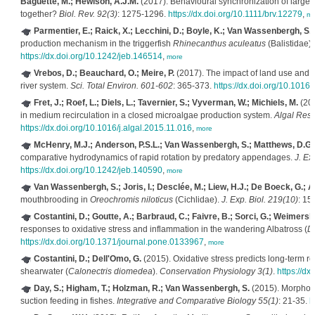
Baguette, M.; Hewison, A.J.M.
(2017). Behavioural synchronization of large-
together?
Biol. Rev. 92(3)
: 1275-1296.
https://dx.doi.org/10.1111/brv.12279
,
mo
Parmentier, E.; Raick, X.; Lecchini, D.; Boyle, K.; Van Wassenbergh, S.; 
production mechanism in the triggerfish
Rhinecanthus aculeatus
(Balistidae)
https://dx.doi.org/10.1242/jeb.146514
,
more
Vrebos, D.; Beauchard, O.; Meire, P.
(2017). The impact of land use and s
river system.
Sci. Total Environ. 601-602
: 365-373.
https://dx.doi.org/10.1016/
Fret, J.; Roef, L.; Diels, L.; Tavernier, S.; Vyverman, W.; Michiels, M.
(201
in medium recirculation in a closed microalgae production system.
Algal Res
https://dx.doi.org/10.1016/j.algal.2015.11.016
,
more
McHenry, M.J.; Anderson, P.S.L.; Van Wassenbergh, S.; Matthews, D.G.;
comparative hydrodynamics of rapid rotation by predatory appendages.
J. Ex
https://dx.doi.org/10.1242/jeb.140590
,
more
Van Wassenbergh, S.; Joris, I.; Desclée, M.; Liew, H.J.; De Boeck, G.; Ad
mouthbrooding in
Oreochromis niloticus
(Cichlidae).
J. Exp. Biol. 219(10)
: 15
Costantini, D.; Goutte, A.; Barbraud, C.; Faivre, B.; Sorci, G.; Weimerski
responses to oxidative stress and inflammation in the wandering Albatross (
D
https://dx.doi.org/10.1371/journal.pone.0133967
,
more
Costantini, D.; Dell'Omo, G.
(2015). Oxidative stress predicts long-term re
shearwater (
Calonectris diomedea
).
Conservation Physiology 3(1)
.
https://d
Day, S.; Higham, T.; Holzman, R.; Van Wassenbergh, S.
(2015). Morpholo
suction feeding in fishes.
Integrative and Comparative Biology 55(1)
: 21-35.
h