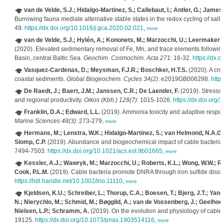
van de Velde, S.J.; Hidalgo-Martinez, S.; Callebaut, I.; Antler, G.; Jam
Burrowing fauna mediate alternative stable states in the redox cycling of sal
49.
https://dx.doi.org/10.1016/j.gca.2020.02.021
,
more
van de Velde, S.J.; Hylén, A.; Kononets, M.; Marzocchi, U.; Leermakers, 
(2020). Elevated sedimentary removal of Fe, Mn, and trace elements following
Basin, central Baltic Sea.
Geochim. Cosmochim. Acta 271
: 16-32.
https://dx.
Vasquez-Cardenas, D.; Meysman, F.J.R.; Boschker, H.T.S.
(2020). A cro
coastal sediments.
Global Biogeochem. Cycles 34(2)
: e2019GB006298.
http
De Raedt, J.; Baert, J.M.; Janssen, C.R.; De Laender, F.
(2019). Stressor 
and regional productivity.
Oikos (Kbh.) 128(7)
: 1015-1026.
https://dx.doi.org/
Franklin, D.A.; Edward, L.L.
(2019). Ammonia toxicity and adaptive respons
Marine Sciences 48(3)
: 273-279,
more
Hermans, M.; Lenstra, W.K.; Hidalgo-Martinez, S.; van Helmond, N.A.G.
Slomp, C.P.
(2019). Abundance and biogeochemical impact of cable bacteria 
7494-7503.
https://dx.doi.org/10.1021/acs.est.9b01665
,
more
Kessler, A.J.; Wawryk, M.; Marzocchi, U.; Roberts, K.L.; Wong, W.W.; R
Cook, P.L.M.
(2019). Cable bacteria promote DNRA through iron sulfide disso
https://hdl.handle.net/10.1002/lno.11110
,
more
Kjeldsen, K.U.; Schreiber, L.; Thorup, C.A.; Boesen, T.; Bjerg, J.T.; Yan
N.; Nierychlo, M.; Schmid, M.; Bøggild, A.; van de Vossenberg, J.; Geelhoed
Nielsen, L.P.; Schramm, A.
(2019). On the evolution and physiology of cable 
19125.
https://dx.doi.org/10.1073/pnas.1903514116
,
more