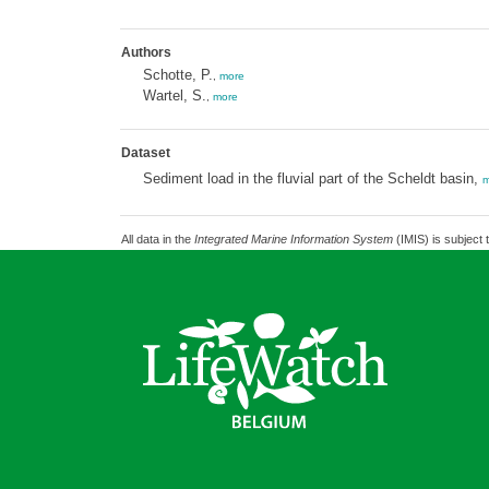
Authors
Schotte, P.
,
more
Wartel, S.
,
more
Dataset
Sediment load in the fluvial part of the Scheldt basin,
m
All data in the
Integrated Marine Information System
(IMIS) is subject 