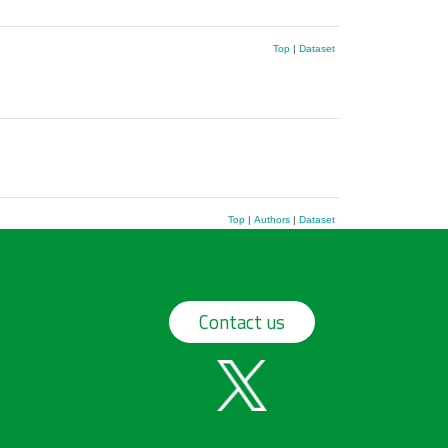
Top
|
Dataset
Top
|
Authors
|
Dataset
Contact us