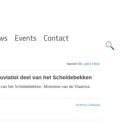
ws
Events
Contact
Zoeknavig
basket (0):
add
|
show
uviatiel deel van het Scheldebekken
l van het Scheldebekken. Ministerie van de Vlaamse
Authors
|
Dataset