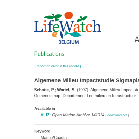
Skip
to
main
content
Ho
A
Search
Publications
[ report an error in this record ]
Algemene Milieu Impactstudie Sigmaplan
Schotte, P.; Wartel, S.
(1997). Algemene Milieu Impactstu
Gemeenschap. Departement Leefmilieu en Infrastructuur: 
Available in
VLIZ
:
Open Marine Archive 141014
[
download pdf
]
Keyword
Marine/Coastal