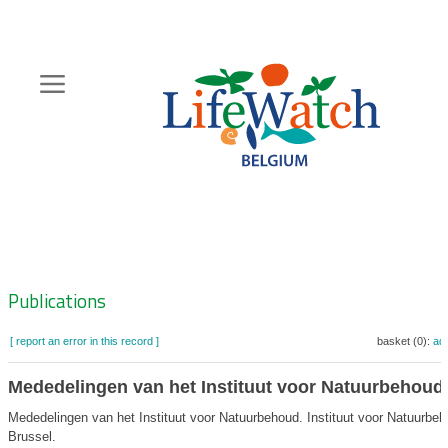
Skip
to
main
content
Hoofdnavigatie
Zoeknavigatie
Publications
[ report an error in this record ]
basket (0):
ad
Mededelingen van het Instituut voor Natuurbehoud
Mededelingen van het Instituut voor Natuurbehoud. Instituut voor Natuurbeh
Brussel.