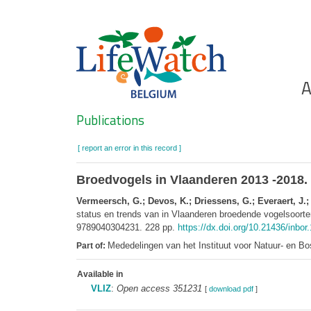
Skip
to
main
content
Ho
A
Search
Publications
[ report an error in this record ]
Broedvogels in Vlaanderen 2013 -2018.
Vermeersch, G.; Devos, K.; Driessens, G.; Everaert, J.;
status en trends van in Vlaanderen broedende vogelsoort
9789040304231. 228 pp.
https://dx.doi.org/10.21436/inbo
Mededelingen van het Instituut voor Natuur- en Bo
Part of:
Available in
VLIZ
:
Open access 351231
[
download pdf
]