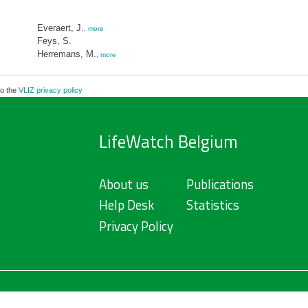
Everaert, J.
,
more
Feys, S.
Herremans, M.
,
more
to the
VLIZ privacy policy
LifeWatch Belgium
About us
Publications
Help Desk
Statistics
Privacy Policy