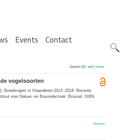
ws
Events
Contact
Zoeknavig
basket (0):
add
|
show
nde vogelsoorten
). Broedvogels in Vlaanderen 2013 -2018. Recente
nstituut voor Natuur- en Bosonderzoek: Brussel. ISBN
Authors