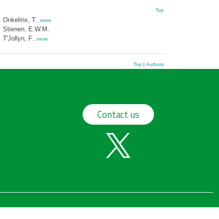
Top
Onkelinx, T.
,
more
Stienen, E.W.M.
T'Jollyn, F.
,
more
Top
|
Authors
Contact us