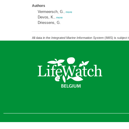
Authors
Vermeersch, G.
,
more
Devos, K.
,
more
Driessens, G.
All data in the
Integrated Marine Information System
(IMIS) is subject 