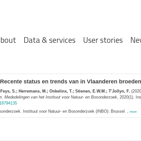
ofdnavigatie
bout
Data & services
User stories
Ne
 Recente status en trends van in Vlaanderen broede
 Feys, S.; Herremans, M.; Onkelinx, T.; Stienen, E.W.M.; T'Jollyn, F.
(2020
en.
Mededelingen van het Instituut voor Natuur- en Bosonderzoek
, 2020(1). I
r.18794135
sonderzoek. Instituut voor Natuur- en Bosonderzoek (INBO): Brussel. ,
more