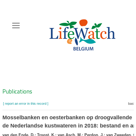
Skip
to
main
content
Hoofdnavigatie
Zoeknavigatie
Publications
[ report an error in this record ]
baske
Mosselbanken en oesterbanken op droogvallende p
de Nederlandse kustwateren in 2018: bestand en ar
van den Ende, D.; Troost, K.; van Asch, M.; Perdon, J.; van Zweeden, C