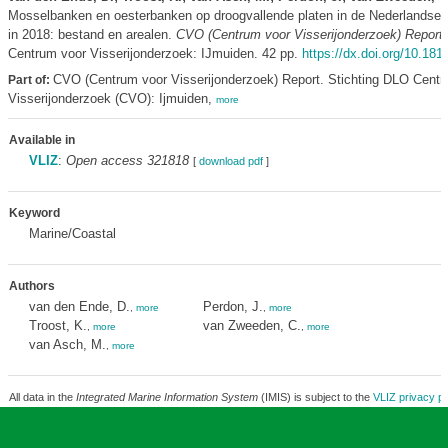
Mosselbanken en oesterbanken op droogvallende platen in de Nederlandse 
in 2018: bestand en arealen.
CVO (Centrum voor Visserijonderzoek) Report
Centrum voor Visserijonderzoek: IJmuiden. 42 pp.
https://dx.doi.org/10.18
CVO (Centrum voor Visserijonderzoek) Report. Stichting DLO Centr
Part of:
Visserijonderzoek (CVO): Ijmuiden,
more
Available in
VLIZ
:
Open access 321818
[
download pdf
]
Keyword
Marine/Coastal
Authors
van den Ende, D.
Perdon, J.
,
more
,
more
Troost, K.
van Zweeden, C.
,
more
,
more
van Asch, M.
,
more
All data in the
Integrated Marine Information System
(IMIS) is subject to the
VLIZ privacy po