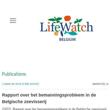
Skip
to
main
content
Hoofdnavigatie
Zoeknavigatie
Publications
[ report an error in this record ]
basket (0):
ad
Rapport over het bemanningsprobleem in de
Belgische zeevisserij
(1972). Rapport over het bemanningsprobleem in de Belgische zeevisserij.