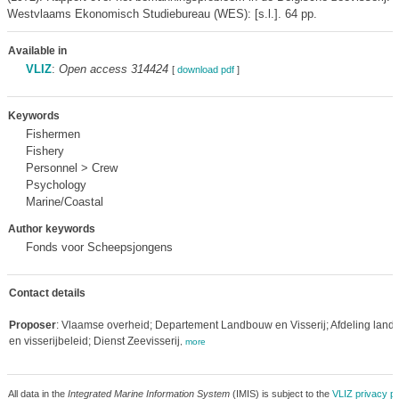
Westvlaams Ekonomisch Studiebureau (WES): [s.l.]. 64 pp.
Available in
VLIZ
:
Open access 314424
[
download pdf
]
Keywords
Fishermen
Fishery
Personnel > Crew
Psychology
Marine/Coastal
Author keywords
Fonds voor Scheepsjongens
Contact details
Proposer
: Vlaamse overheid; Departement Landbouw en Visserij; Afdeling land
en visserijbeleid; Dienst Zeevisserij
,
more
All data in the
Integrated Marine Information System
(IMIS) is subject to the
VLIZ privacy po