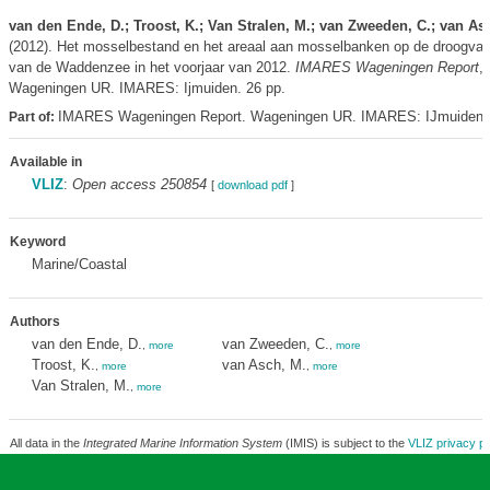
van den Ende, D.; Troost, K.; Van Stralen, M.; van Zweeden, C.; van As
(2012). Het mosselbestand en het areaal aan mosselbanken op de droogvall
van de Waddenzee in het voorjaar van 2012.
IMARES Wageningen Report
,
Wageningen UR. IMARES: Ijmuiden. 26 pp.
IMARES Wageningen Report. Wageningen UR. IMARES: IJmuiden
Part of:
Available in
VLIZ
:
Open access 250854
[
download pdf
]
Keyword
Marine/Coastal
Authors
van den Ende, D.
van Zweeden, C.
,
more
,
more
Troost, K.
van Asch, M.
,
more
,
more
Van Stralen, M.
,
more
All data in the
Integrated Marine Information System
(IMIS) is subject to the
VLIZ privacy po