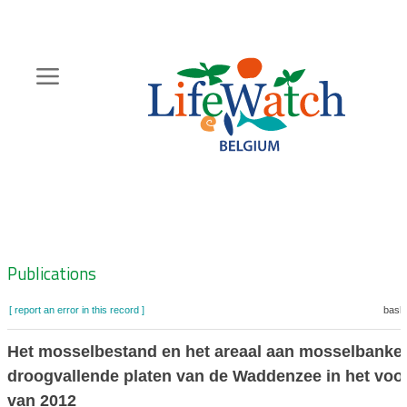
Skip
to
main
content
Hoofdnavigatie
Zoeknavigatie
Publications
[ report an error in this record ]
baske
Het mosselbestand en het areaal aan mosselbanke
droogvallende platen van de Waddenzee in het voor
van 2012