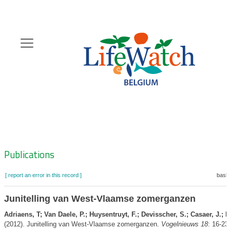
Skip
to
main
content
Hoofdnavigatie
Zoeknavigatie
Publications
[ report an error in this record ]
baske
Junitelling van West-Vlaamse zomerganzen
Adriaens, T; Van Daele, P.; Huysentruyt, F.; Devisscher, S.; Casaer, J.; 
(2012). Junitelling van West-Vlaamse zomerganzen.
Vogelnieuws 18
: 16-23