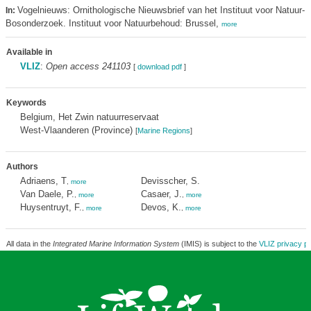
Vogelnieuws: Ornithologische Nieuwsbrief van het Instituut voor Natuur- 
In:
Bosonderzoek. Instituut voor Natuurbehoud: Brussel,
more
Available in
VLIZ
:
Open access 241103
[
download pdf
]
Keywords
Belgium, Het Zwin natuurreservaat
West-Vlaanderen (Province)
[
Marine Regions
]
Authors
Adriaens, T
Devisscher, S.
,
more
Van Daele, P.
Casaer, J.
,
more
,
more
Huysentruyt, F.
Devos, K.
,
more
,
more
All data in the
Integrated Marine Information System
(IMIS) is subject to the
VLIZ privacy po