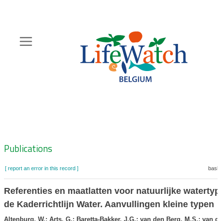
Skip
to
main
content
Hoofdnavigatie
Zoeknavigatie
Publications
[ report an error in this record ]
baske
Referenties en maatlatten voor natuurlijke waterty
de Kaderrichtlijn Water. Aanvullingen kleine typen
Altenburg, W.; Arts, G.; Baretta-Bakker, J.G.; van den Berg, M.S.; van d