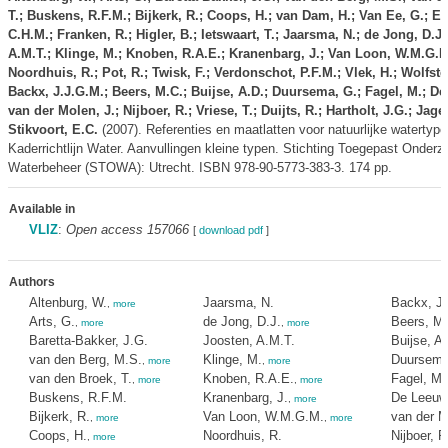
T.; Buskens, R.F.M.; Bijkerk, R.; Coops, H.; van Dam, H.; Van Ee, G.; Ev
C.H.M.; Franken, R.; Higler, B.; Ietswaart, T.; Jaarsma, N.; de Jong, D.J.
A.M.T.; Klinge, M.; Knoben, R.A.E.; Kranenbarg, J.; Van Loon, W.M.G.M
Noordhuis, R.; Pot, R.; Twisk, F.; Verdonschot, P.F.M.; Vlek, H.; Wolfstei
Backx, J.J.G.M.; Beers, M.C.; Buijse, A.D.; Duursema, G.; Fagel, M.; De
van der Molen, J.; Nijboer, R.; Vriese, T.; Duijts, R.; Hartholt, J.G.; Jager
Stikvoort, E.C.
(2007). Referenties en maatlatten voor natuurlijke watertype
Kaderrichtlijn Water. Aanvullingen kleine typen. Stichting Toegepast Onderz
Waterbeheer (STOWA): Utrecht. ISBN 978-90-5773-383-3. 174 pp.
Available in
VLIZ
:
Open access 157066
[
download pdf
]
Authors
Altenburg, W.
Jaarsma, N.
Backx, J
,
more
Arts, G.
de Jong, D.J.
Beers, M.
,
more
,
more
Baretta-Bakker, J.G.
Joosten, A.M.T.
Buijse, A.
van den Berg, M.S.
Klinge, M.
Duursema
,
more
,
more
van den Broek, T.
Knoben, R.A.E.
Fagel, M.
,
more
,
more
Buskens, R.F.M.
Kranenbarg, J.
De Leeuw,
,
more
Bijkerk, R.
Van Loon, W.M.G.M.
van der M
,
more
,
more
Coops, H.
Noordhuis, R.
Nijboer, R
,
more