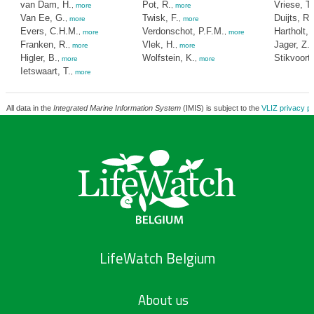
van Dam, H.
Pot, R.
Vriese, T.
,
more
,
more
Van Ee, G.
Twisk, F.
Duijts, R.
,
more
,
more
Evers, C.H.M.
Verdonschot, P.F.M.
Hartholt, 
,
more
,
more
Franken, R.
Vlek, H.
Jager, Z.
,
more
,
more
,
Higler, B.
Wolfstein, K.
Stikvoort,
,
more
,
more
Ietswaart, T.
,
more
All data in the
Integrated Marine Information System
(IMIS) is subject to the
VLIZ privacy po
LifeWatch Belgium
About us