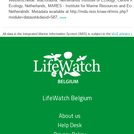
Westerschelde: Macrofauna. Netherlands Institute of Ecology; Centre fo
Ecology, Netherlands, MARES - Institute for Marine Resources and Eco
Netheralnds. Metadata available at http://mda.nioo.knaw.nl/imis.php?
module=dataset&dasid=587,
more
All data in the
Integrated Marine Information System
(IMIS) is subject to the
VLIZ privacy po
LifeWatch Belgium
About us
Help Desk