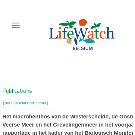
Skip
to
main
content
Hoofdnavigatie
Zoeknavigatie
Publications
[ report an error in this record ]
Het macrobenthos van de Westerschelde, de Ooster
Veerse Meer en het Grevelingenmeer in het voorjaa
rapportage in het kader van het Biologisch Monitor