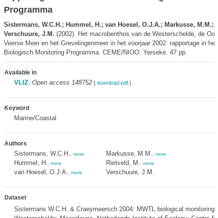
Programma
Sistermans, W.C.H.; Hummel, H.; van Hoesel, O.J.A.; Markusse, M.M.; R
Verschuure, J.M.
(2002). Het macrobenthos van de Westerschelde, de Oost
Veerse Meer en het Grevelingenmeer in het voorjaar 2002: rapportage in het
Biologisch Monitoring Programma. CEME/NIOO: Yerseke. 47 pp.
Available in
VLIZ
:
Open access 148752
[
download pdf
]
Keyword
Marine/Coastal
Authors
Sistermans, W.C.H.
Markusse, M.M.
,
more
,
more
Hummel, H.
Rietveld, M.
,
more
,
more
van Hoesel, O.J.A.
Verschuure, J.M.
,
more
Dataset
Sistermans W.C.H. & Craeymeersch 2004: MWTL biological monitoring 