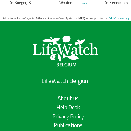
De Saeger, S.
Wouters, J.
De Keersmaeker
,
more
All data in the
Integrated Marine Information System
(IMIS) is subject to the
VLIZ privacy po
LifeWatch Belgium
About us
Help Desk
Privacy Policy
Publications