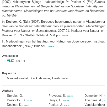
(2007). Habitattypen: Bijlage 1 habitatrichtlijn,
in
: Decleer, K. (Ed.)
Europee
natuur in Vlaanderen en het Belgisch deel van de Noordzee: habitattypen: di
plantensoorten. Mededelingen van het Instituut voor Natuur- en Bosonderzo
pp. 59-359
Decleer, K. (Ed.)
(2007). Europees beschermde natuur in Vlaanderen en 
In:
deel van de Noordzee: habitattypen: dier- en plantensoorten.
Mededelingen 
Instituut voor Natuur- en Bosonderzoek
, 2007.01. Instituut voor Natuur- en
Brussel. ISBN 978-90-403-0267-1. 584 pp.,
more
Mededelingen van het Instituut voor Natuur- en Bosonderzoek. Instituut 
In:
Bosonderzoek (INBO): Brussel. ,
more
Available in
VLIZ
[130013]
Keywords
Marine/Coastal; Brackish water; Fresh water
Authors
Sterckx, G.
Provoost, S.
Demolder, H.
,
more
,
mo
Paelinckx, D.
Denys, L.
Thomaes, A.
,
more
,
more
,
mo
Decleer, K.
Packet, J.
Vandekerkhove,
,
more
,
more