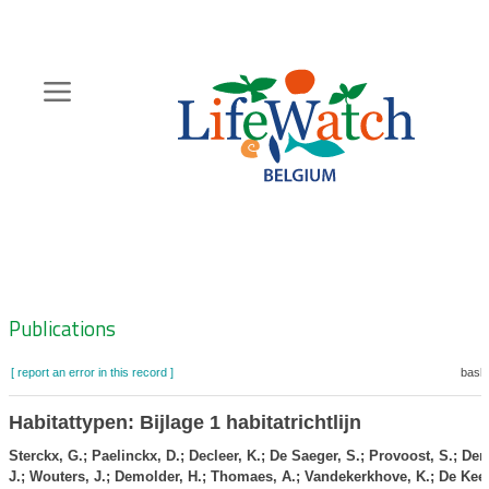
Skip
to
main
content
Hoofdnavigatie
Zoeknavigatie
Publications
[ report an error in this record ]
baske
Habitattypen: Bijlage 1 habitatrichtlijn
Sterckx, G.; Paelinckx, D.; Decleer, K.; De Saeger, S.; Provoost, S.; Den
J.; Wouters, J.; Demolder, H.; Thomaes, A.; Vandekerkhove, K.; De Kee