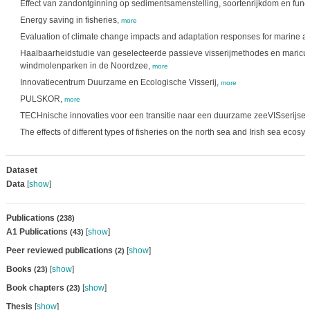
Effect van zandontginning op sedimentsamenstelling, soortenrijkdom en funct
Energy saving in fisheries,
more
Evaluation of climate change impacts and adaptation responses for marine act
Haalbaarheidstudie van geselecteerde passieve visserijmethodes en maricul
windmolenparken in de Noordzee,
more
Innovatiecentrum Duurzame en Ecologische Visserij,
more
PULSKOR,
more
TECHnische innovaties voor een transitie naar een duurzame zeeVISserijsec
The effects of different types of fisheries on the north sea and Irish sea ecosy
Dataset
Data
[
show
]
Publications
(238)
A1 Publications
[
show
]
(43)
Peer reviewed publications
[
show
]
(2)
Books
[
show
]
(23)
Book chapters
[
show
]
(23)
Thesis
[
show
]