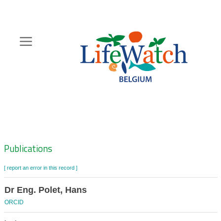
Skip
to
main
content
Hoofdnavigatie
Zoeknavigatie
Publications
[ report an error in this record ]
Dr Eng. Polet, Hans
ORCID