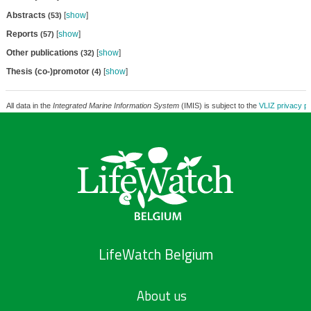
Abstracts
[
show
]
(53)
Reports
[
show
]
(57)
Other publications
[
show
]
(32)
Thesis (co-)promotor
[
show
]
(4)
All data in the
Integrated Marine Information System
(IMIS) is subject to the
VLIZ privacy po
LifeWatch Belgium
About us