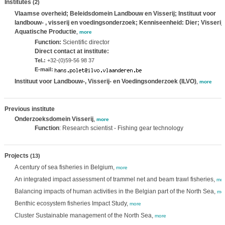
Institutes
(2)
Vlaamse overheid; Beleidsdomein Landbouw en Visserij; Instituut voor
landbouw- , visserij en voedingsonderzoek; Kenniseenheid: Dier; Visserij
Aquatische Productie
,
more
Function:
Scientific director
Direct contact at institute:
Tel.:
+32-(0)59-56 98 37
E-mail:
Instituut voor Landbouw-, Visserij- en Voedingsonderzoek (ILVO)
,
more
Previous institute
Onderzoeksdomein Visserij
,
more
Function
: Research scientist - Fishing gear technology
Projects
(13)
A century of sea fisheries in Belgium,
more
An integrated impact assessment of trammel net and beam trawl fisheries,
mor
Balancing impacts of human activities in the Belgian part of the North Sea,
mo
Benthic ecosystem fisheries Impact Study,
more
Cluster Sustainable management of the North Sea,
more