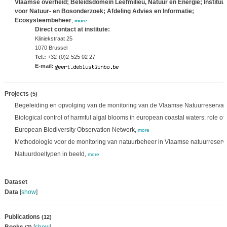
Vlaamse overheid; Beleidsdomein Leefmilieu, Natuur en Energie; Instituut
voor Natuur- en Bosonderzoek; Afdeling Advies en Informatie;
Ecosysteembeheer
,
more
Direct contact at institute:
Kliniekstraat 25
1070 Brussel
Tel.:
+32-(0)2-525 02 27
E-mail:
Projects
(5)
Begeleiding en opvolging van de monitoring van de Vlaamse Natuurreservat
Biological control of harmful algal blooms in european coastal waters: role of 
European Biodiversity Observation Network,
more
Methodologie voor de monitoring van natuurbeheer in Vlaamse natuurreserv
Natuurdoeltypen in beeld,
more
Dataset
Data
[
show
]
Publications
(12)