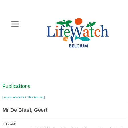
Skip
to
main
content
Hoofdnavigatie
Zoeknavigatie
Publications
[ report an error in this record ]
Mr De Blust, Geert
Institute