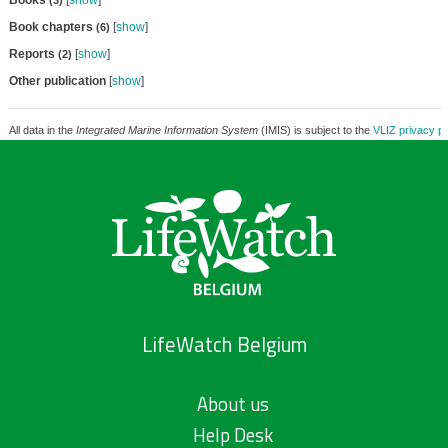
Books
[
show
]
(3)
Book chapters
[
show
]
(6)
Reports
[
show
]
(2)
Other publication
[
show
]
All data in the
Integrated Marine Information System
(IMIS) is subject to the
VLIZ privacy po
LifeWatch Belgium
About us
Help Desk