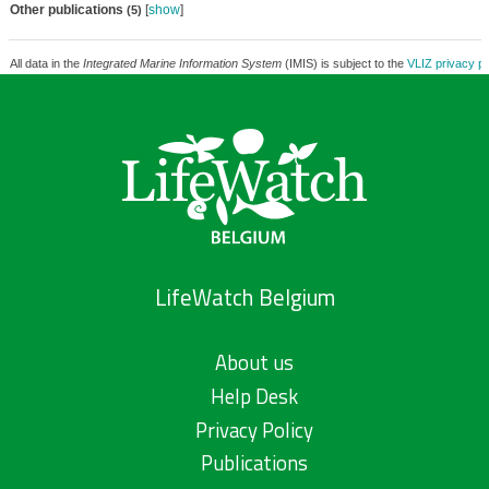
Other publications
[
show
]
(5)
All data in the
Integrated Marine Information System
(IMIS) is subject to the
VLIZ privacy po
LifeWatch Belgium
About us
Help Desk
Privacy Policy
Publications