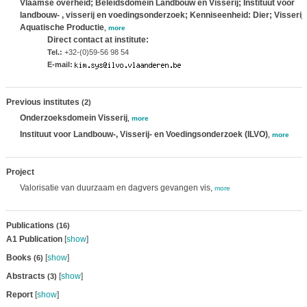
Vlaamse overheid; Beleidsdomein Landbouw en Visserij; Instituut voor
landbouw- , visserij en voedingsonderzoek; Kenniseenheid: Dier; Visserij
Aquatische Productie
,
more
Direct contact at institute:
Tel.:
+32-(0)59-56 98 54
E-mail:
Previous institutes
(2)
Onderzoeksdomein Visserij
,
more
Instituut voor Landbouw-, Visserij- en Voedingsonderzoek (ILVO)
,
more
Project
Valorisatie van duurzaam en dagvers gevangen vis,
more
Publications
(16)
A1 Publication
[
show
]
Books
[
show
]
(6)
Abstracts
[
show
]
(3)
Report
[
show
]