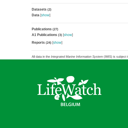
Datasets
(2)
Data
[
show
]
Publications
(27)
A1 Publications
[
show
]
(3)
Reports
[
show
]
(24)
All data in the
Integrated Marine Information System
(IMIS) is subject 