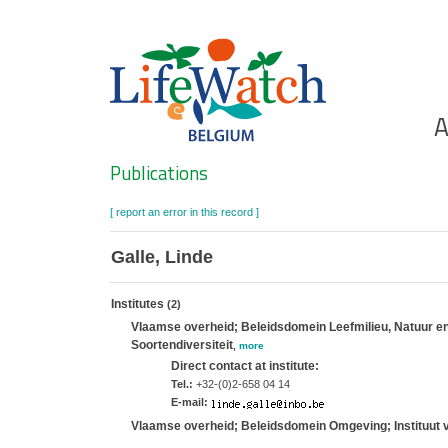
Skip
to
main
content
Ho
A
Search
Publications
[ report an error in this record ]
Galle, Linde
Institutes
(2)
Vlaamse overheid; Beleidsdomein Leefmilieu, Natuur en 
Soortendiversiteit
,
more
Direct contact at institute:
Tel.:
+32-(0)2-658 04 14
E-mail:
Vlaamse overheid; Beleidsdomein Omgeving; Instituut 