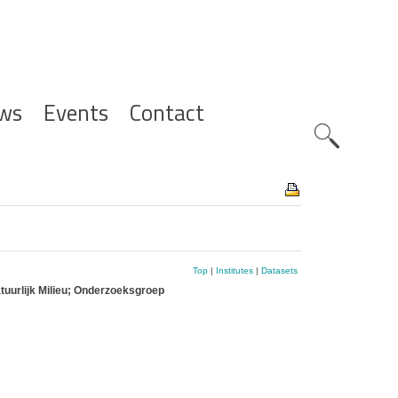
ws
Events
Contact
Zoeknavig
Top
|
Institutes
|
Datasets
tuurlijk Milieu; Onderzoeksgroep