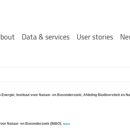
ofdnavigatie
bout
Data & services
User stories
Ne
Energie; Instituut voor Natuur- en Bosonderzoek; Afdeling Biodiversiteit en Na
voor Natuur- en Bosonderzoek (INBO)
,
more