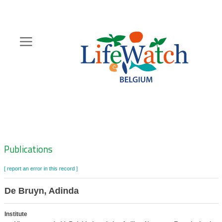
Skip
to
main
content
Hoofdnavigatie
Zoeknavigatie
Publications
[ report an error in this record ]
De Bruyn, Adinda
Institute