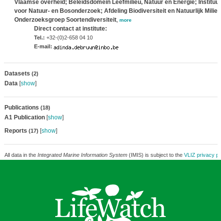
Vlaamse overheid; Beleidsdomein Leefmilieu, Natuur en Energie; Instituut
voor Natuur- en Bosonderzoek; Afdeling Biodiversiteit en Natuurlijk Milieu
Onderzoeksgroep Soortendiversiteit
,
more
Direct contact at institute:
Tel.:
+32-(0)2-658 04 10
E-mail:
Datasets
(2)
Data
[
show
]
Publications
(18)
A1 Publication
[
show
]
Reports
[
show
]
(17)
All data in the
Integrated Marine Information System
(IMIS) is subject to the
VLIZ privacy po