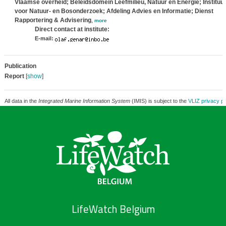
Vlaamse overheid; Beleidsdomein Leefmilieu, Natuur en Energie; Instituut
voor Natuur- en Bosonderzoek; Afdeling Advies en Informatie; Dienst
Rapportering & Advisering
,
more
Direct contact at institute:
E-mail:
Publication
Report
[
show
]
All data in the
Integrated Marine Information System
(IMIS) is subject to the
VLIZ privacy po
LifeWatch Belgium