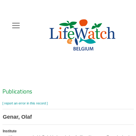
Skip
to
main
content
Hoofdnavigatie
Zoeknavigatie
Publications
[ report an error in this record ]
Genar, Olaf
Institute