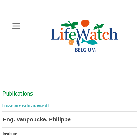
Skip
to
main
content
Hoofdnavigatie
Zoeknavigatie
Publications
[ report an error in this record ]
Eng. Vanpoucke, Philippe
Institute