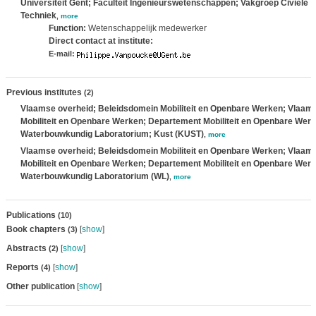
Universiteit Gent; Faculteit Ingenieurswetenschappen; Vakgroep Civiele
Techniek
,
more
Function:
Wetenschappelijk medewerker
Direct contact at institute:
E-mail:
Previous institutes
(2)
Vlaamse overheid; Beleidsdomein Mobiliteit en Openbare Werken; Vlaams
Mobiliteit en Openbare Werken; Departement Mobiliteit en Openbare Werk
Waterbouwkundig Laboratorium; Kust (KUST)
,
more
Vlaamse overheid; Beleidsdomein Mobiliteit en Openbare Werken; Vlaams
Mobiliteit en Openbare Werken; Departement Mobiliteit en Openbare Werk
Waterbouwkundig Laboratorium (WL)
,
more
Publications
(10)
Book chapters
[
show
]
(3)
Abstracts
[
show
]
(2)
Reports
[
show
]
(4)
Other publication
[
show
]