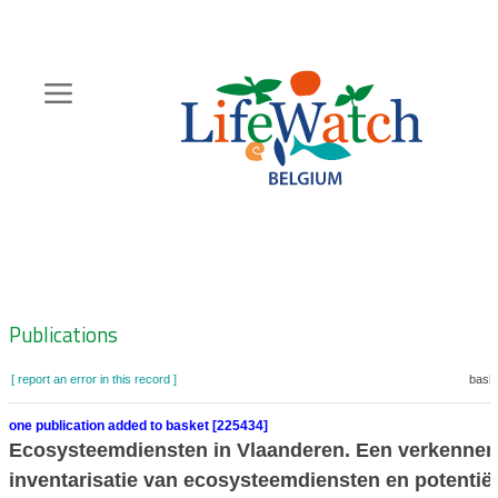
Skip
to
main
content
Hoofdnavigatie
Zoeknavigatie
Publications
[ report an error in this record ]
baske
one publication added to basket [225434]
Ecosysteemdiensten in Vlaanderen. Een verkenne
inventarisatie van ecosysteemdiensten en potentië