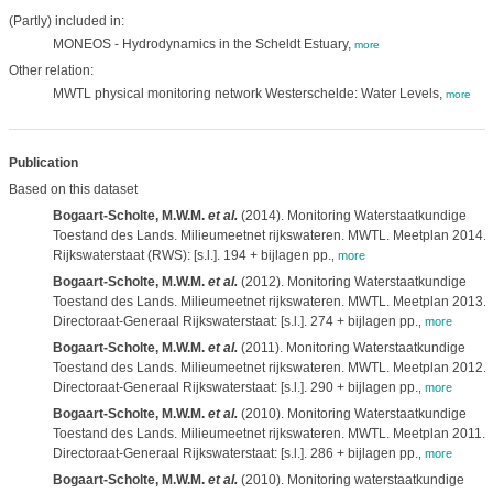
(Partly) included in:
MONEOS - Hydrodynamics in the Scheldt Estuary,
more
Other relation:
MWTL physical monitoring network Westerschelde: Water Levels,
more
Publication
Based on this dataset
Bogaart-Scholte, M.W.M.
et al.
(2014). Monitoring Waterstaatkundige
Toestand des Lands. Milieumeetnet rijkswateren. MWTL. Meetplan 2014.
Rijkswaterstaat (RWS): [s.l.]. 194 + bijlagen pp.
,
more
Bogaart-Scholte, M.W.M.
et al.
(2012). Monitoring Waterstaatkundige
Toestand des Lands. Milieumeetnet rijkswateren. MWTL. Meetplan 2013.
Directoraat-Generaal Rijkswaterstaat: [s.l.]. 274 + bijlagen pp.
,
more
Bogaart-Scholte, M.W.M.
et al.
(2011). Monitoring Waterstaatkundige
Toestand des Lands. Milieumeetnet rijkswateren. MWTL. Meetplan 2012.
Directoraat-Generaal Rijkswaterstaat: [s.l.]. 290 + bijlagen pp.
,
more
Bogaart-Scholte, M.W.M.
et al.
(2010). Monitoring Waterstaatkundige
Toestand des Lands. Milieumeetnet rijkswateren. MWTL. Meetplan 2011.
Directoraat-Generaal Rijkswaterstaat: [s.l.]. 286 + bijlagen pp.
,
more
Bogaart-Scholte, M.W.M.
et al.
(2010). Monitoring waterstaatkundige