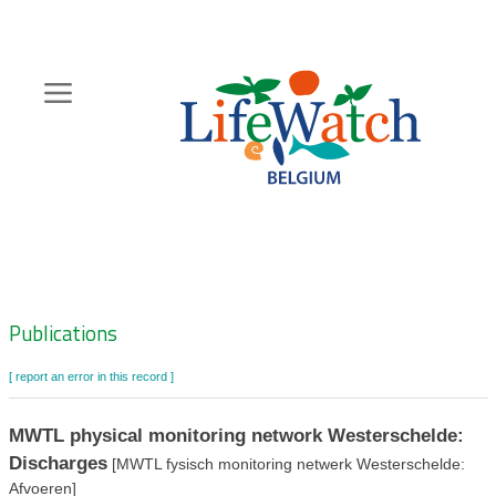
Skip
to
main
content
Hoofdnavigatie
Zoeknavigatie
Publications
[ report an error in this record ]
MWTL physical monitoring network Westerschelde:
Discharges
[MWTL fysisch monitoring netwerk Westerschelde:
Afvoeren]