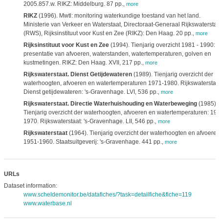
2005.857.w. RIKZ: Middelburg. 87 pp.
,
more
RIKZ
(1996). Mwtl: monitoring waterkundige toestand van het land.
Ministerie van Verkeer en Waterstaat, Directoraat-Generaal Rijkswatersta
(RWS), Rijksinstituut voor Kust en Zee (RIKZ): Den Haag. 20 pp.
,
more
Rijksinstituut voor Kust en Zee
(1994). Tienjarig overzicht 1981 - 1990:
presentatie van afvoeren, waterstanden, watertemperaturen, golven en
kustmetingen. RIKZ: Den Haag. XVII, 217 pp.
,
more
Rijkswaterstaat. Dienst Getijdewateren
(1989). Tienjarig overzicht der
waterhoogten, afvoeren en watertemperaturen 1971-1980. Rijkswaterstaa
Dienst getijdewateren: 's-Gravenhage. LVI, 536 pp.
,
more
Rijkswaterstaat. Directie Waterhuishouding en Waterbeweging
(1985).
Tienjarig overzicht der waterhoogten, afvoeren en watertemperaturen: 19
1970. Rijkswaterstaat: 's-Gravenhage. LII, 546 pp.
,
more
Rijkswaterstaat
(1964). Tienjarig overzicht der waterhoogten en afvoeren
1951-1960. Staatsuitgeverij: 's-Gravenhage. 441 pp.
,
more
URLs
Dataset information:
www.scheldemonitor.be/datafiches/?task=detailfiche&fiche=119
www.waterbase.nl