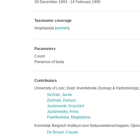
28 December 1993 - 14 February 1995
Taxonomic coverage
Amphipoda
[
WoRMS
]
Parameters
Count
Presence of biota
Contributors
University of Lodz; Dept. Invertebrate Zoology & Hydrobiology
Siciński, Jacek
Zielinski, Dariusz
Jazdzewski, Krzysztof
Jażdżewska, Anna
Pawlikowska, Magdalena
Koninklijk Belgisch Instituut voor Natuurwetenschappen; Oper
De Broyer, Claude