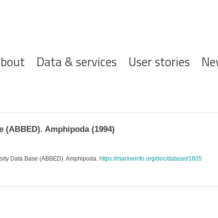
ofdnavigatie
bout
Data & services
User stories
Ne
se (ABBED). Amphipoda (1994)
ersity Data Base (ABBED). Amphipoda.
https://marineinfo.org/doc/dataset/1805