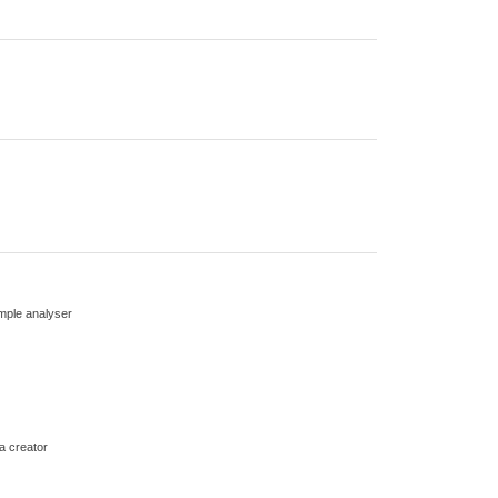
mple analyser
a creator