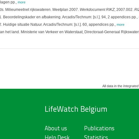
lagen pp.
,
more
ds. Milieumeetnet rijkswateren. Meetplan 2007.
Werkdocument RIKZ
, 2007.002.
RI
 Beoordelingskader en afbakening. Arcadis/Technum: [s.l.]. 94, 2 appendices pp.
,
Huidige situatie Natuur. Arcadis/Technum: [s.l.]. 60, appendices pp.
,
more
n het land. Ministerie van Verkeer en Waterstaat, Directoraat-Generaal Rijkswater
All data in the
Integrated
LifeWatch Belgium
About us
Publications
Help Desk
Statistics