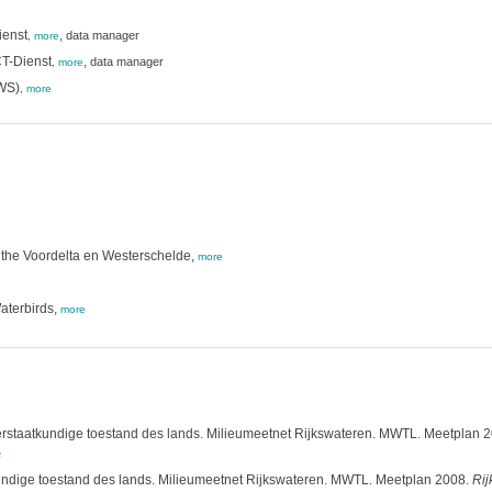
ienst
,
data manager
,
more
CT-Dienst
,
data manager
,
more
RWS)
,
more
 the Voordelta en Westerschelde,
more
aterbirds,
more
erstaatkundige toestand des lands. Milieumeetnet Rijkswateren. MWTL. Meetplan 
e
undige toestand des lands. Milieumeetnet Rijkswateren. MWTL. Meetplan 2008.
Rij