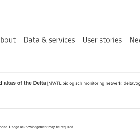
ofdnavigatie
bout
Data & services
User stories
Ne
 altas of the Delta
[MWTL biologisch monitoring netwerk: deltavog
purpose. Usage acknowledgement may be required