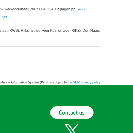
ZA werkdocument
, 2007.004. 234 + bijlagen pp.
,
more
more
staat (RWS), Rijksinstituut voor Kust en Zee (RIKZ): Den Haag.
 Marine Information System
(IMIS) is subject to the
VLIZ privacy policy
Contact us