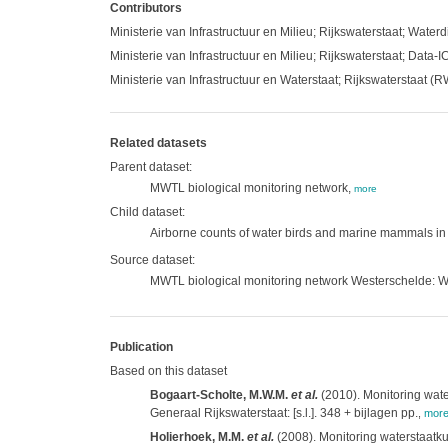
Contributors
Ministerie van Infrastructuur en Milieu; Rijkswaterstaat; Waterd
Ministerie van Infrastructuur en Milieu; Rijkswaterstaat; Data-I
Ministerie van Infrastructuur en Waterstaat; Rijkswaterstaat (
Related datasets
Parent dataset:
MWTL biological monitoring network,
more
Child dataset:
Airborne counts of water birds and marine mammals in
Source dataset:
MWTL biological monitoring network Westerschelde: W
Publication
Based on this dataset
Bogaart-Scholte, M.W.M.
et al.
(2010). Monitoring wat
Generaal Rijkswaterstaat: [s.l.]. 348 + bijlagen pp.
,
mor
Holierhoek, M.M.
et al.
(2008). Monitoring waterstaatk