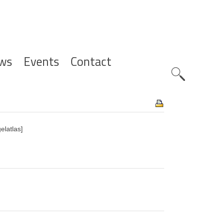
ws
Events
Contact
Zoeknavig
elatlas]