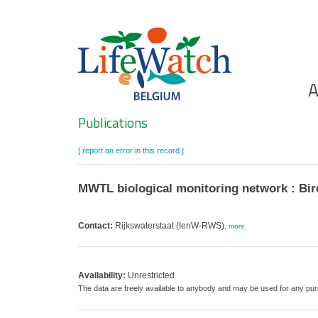
Skip
to
main
content
Ho
A
Search
Publications
[ report an error in this record ]
MWTL biological monitoring network : Bird
Contact:
Rijkswaterstaat (IenW-RWS)
,
more
Availability:
Unrestricted
The data are freely available to anybody and may be used for any 